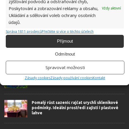
zjišťování podvodů a odstraňování chyb,
Poskytování a zobrazování reklamy a obsahu,
Vždy aktivní
Ukládání a sdělování voleb ochrany osobních
údajů.
SOUVISEJÍCÍ ČLÁNKY
Správa 1811 prodejců
Přečtěte si více o těchto účelech
Příjmout
Podpořte bohatou úrodu rajčat vhodnými
přírodními hnojivy. Bez problému je připravíte
Odmítnout
na své zahrádce
Spravovat možnosti
Sklizeň pouze samých zralých rajčat: Stačí
Zásady cookies
Zásady používání cookies
Kontakt
rostlině pomoci touto snadnou fintou
Pomalý růst sazenic rajčat urychlí skleníkové
podmínky. Ideální prostředí zajistí i plastové
lahve