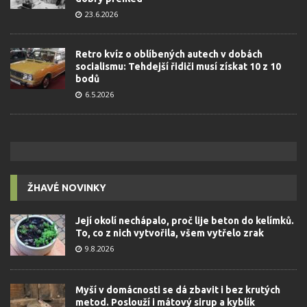
23.6.2026
Retro kvíz o oblíbených autech v dobách
socialismu: Tehdejší řidiči musí získat 10 z 10
bodů
6.5.2026
ŽHAVÉ NOVINKY
Její okolí nechápalo, proč lije beton do kelímků.
To, co z nich vytvořila, všem vytřelo zrak
9.8.2026
Myší v domácnosti se dá zbavit i bez krutých
metod. Poslouží i mátový sirup a kyblík