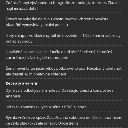
Zdánlivě obyčejná rodinná fotografie znepokojila internet. Zkuste
najít mrazivý detail
Ženich se vykašlal na svou vlastní svatbu. Zhrzená nevěsta
okamžitě vymyslela geniální pomstu
4letý chlapec ve školce upadl do bezvědomí. Učitelkám hrozí tresty
odnětí svobody
Opuštěná slepice v lese již měla osud téměř sečtený. Statečný
zachránce jí však zajistil nutnou péči
Žena nevěřila, že ještě někdy potká svého psa. Nečekaný telefonát
ale zajistil jejich opětovné shledaní
Recepty a vaření
Dýně ve sladkokyselém nálevu: Osvěžující domácí kompot bez
ananasu
Dětská vzpomínka: Rychlá pěna z bílků a jahod
Rychlá večeře ze spíže: Zavařovaná cuketová omáčka s ananasem
ve stylu sladkokyselé omáčky Uncle Ben’s