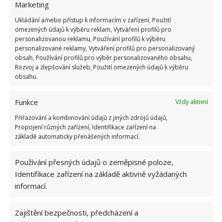
Marketing
Obrázek:
pixabay.com
Ukládání a/nebo přístup k informacím v zařízení, Použití
omezených údajů k výběru reklam, Vytváření profilů pro
personalizovanou reklamu, Používání profilů k výběru
personalizované reklamy, Vytváření profilů pro personalizovaný
obsah, Používání profilů pro výběr personalizovaného obsahu,
Rozvoj a zlepšování služeb, Použití omezených údajů k výběru
obsahu.
Funkce
Vždy aktivní
Přiřazování a kombinování údajů z jiných zdrojů údajů,
Propojení různých zařízení, Identifikace zařízení na
základě automaticky přenášených informací.
Používání přesných údajů o zeměpisné poloze,
Identifikace zařízení na základě aktivně vyžádaných
informací.
Zajištění bezpečnosti, předcházení a
FÓLIOVNÍK
PAPRIKY
RAJČATA