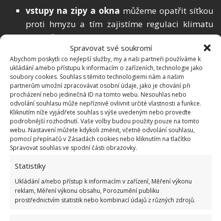
vstupy na zipy a okna
můžeme opatřit síťkou
proti hmyzu a tím zajistíme regulaci klimatu
dle počasí.
Spravovat své soukromí
Abychom poskytli co nejlepší služby, my a naši partneři používáme k
Jak pěstovat rajčata a papriky ve
ukládání a/nebo přístupu k informacím o zařízeních, technologie jako
fóliovníku
soubory cookies. Souhlas s těmito technologiemi nám a našim
partnerům umožní zpracovávat osobní údaje, jako je chování při
procházení nebo jedinečná ID na tomto webu. Nesouhlas nebo
U rajčat ve fóliovníku nebývá taková úroda, jako
odvolání souhlasu může nepříznivě ovlivnit určité vlastnosti a funkce.
Kliknutím níže vyjádřete souhlas s výše uvedeným nebo proveďte
venku, ale bývá dříve. Nesmíme zapomenout
podrobnější rozhodnutí. Vaše volby budou použity pouze na tomto
fóliovník větrat, abychom zabránili houbovým
webu. Nastavení můžete kdykoli změnit, včetně odvolání souhlasu,
pomocí přepínačů v Zásadách cookies nebo kliknutím na tlačítko
chorobám a také kvůli opylování.
Spravovat souhlas ve spodní části obrazovky.
Než vysadíme papriky do fóliovníku, je dobré
Statistiky
natáhnout na zem černou netkanou textilii.
Ukládání a/nebo přístup k informacím v zařízení, Měření výkonu
Nemusíme pak plít ani okopávat. V místech, kde
reklam, Měření výkonu obsahu, Porozumění publiku
prostřednictvím statistik nebo kombinací údajů z různých zdrojů.
chceme sázet, folii nařízneme do kříže.