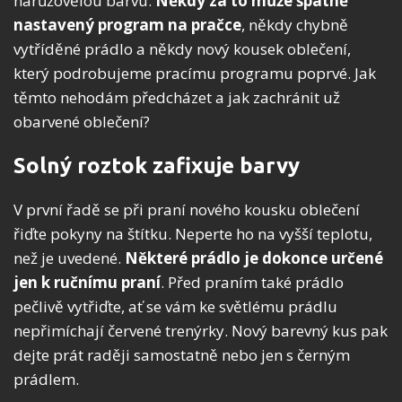
narůžovělou barvu.
Někdy za to může špatně
nastavený program na pračce
, někdy chybně
vytříděné prádlo a někdy nový kousek oblečení,
který podrobujeme pracímu programu poprvé. Jak
těmto nehodám předcházet a jak zachránit už
obarvené oblečení?
Solný roztok zafixuje barvy
V první řadě se při praní nového kousku oblečení
řiďte pokyny na štítku. Neperte ho na vyšší teplotu,
než je uvedené.
Některé prádlo je dokonce určené
jen k ručnímu praní
. Před praním také prádlo
pečlivě vytřiďte, ať se vám ke světlému prádlu
nepřimíchají červené trenýrky. Nový barevný kus pak
dejte prát raději samostatně nebo jen s černým
prádlem.