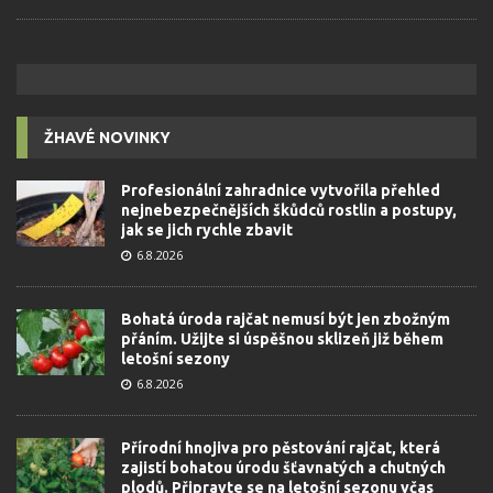
ŽHAVÉ NOVINKY
Profesionální zahradnice vytvořila přehled
nejnebezpečnějších škůdců rostlin a postupy,
jak se jich rychle zbavit
6.8.2026
Bohatá úroda rajčat nemusí být jen zbožným
přáním. Užijte si úspěšnou sklizeň již během
letošní sezony
6.8.2026
Přírodní hnojiva pro pěstování rajčat, která
zajistí bohatou úrodu šťavnatých a chutných
plodů. Připravte se na letošní sezonu včas