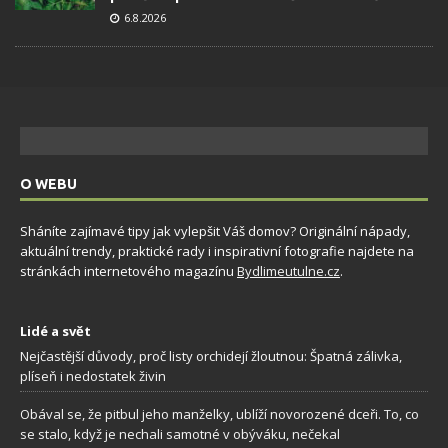
6.8.2026
O WEBU
Sháníte zajímavé tipy jak vylepšit Váš domov? Originální nápady,
aktuální trendy, praktické rady i inspirativní fotografie najdete na
stránkách internetového magazínu
Bydlimeutulne.cz
.
Lidé a svět
Nejčastější důvody, proč listy orchidejí žloutnou: Špatná zálivka,
plíseň i nedostatek živin
Obával se, že pitbul jeho manželky, ublíží novorozené dceři. To, co
se stalo, když je nechali samotné v obýváku, nečekal