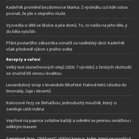
Kadeřník proměnil bezdomovce Marka: Z výsledku cizí lidé sotva
poznali, že jde o stejného muže
Vyzvedla si dítě ve školce a jela domů. To, co našla na jeho těle, ji
do běla vytočilo
Přání postaršího zákazníka označil za nadlidský úkol. Kadeřník
však předvedl výkon z jiného světa
Recepty a vaření
Velký test slunečnicových olejů 2026: 7 výrobků z českých obchodů
se značně liší cenou i kvalitou
Levandulový sirup z levandule lékařské: Fialová letní zásoba do
limonády, čaje i dezertů
Kokosové řezy se šlehačkou: Jednoduchý moučník, který si
zamiluje celá rodina
Vepřové na paprice zvládne každý a odmění se jemnou omáčkou i
měkkým masem
Sametové řezy „Obliž prst”: Vláčný korpus, krém, který se rozplývá.