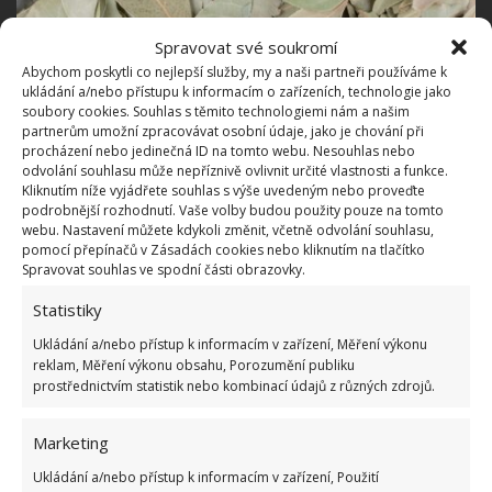
Spravovat své soukromí
Abychom poskytli co nejlepší služby, my a naši partneři používáme k
ukládání a/nebo přístupu k informacím o zařízeních, technologie jako
soubory cookies. Souhlas s těmito technologiemi nám a našim
partnerům umožní zpracovávat osobní údaje, jako je chování při
procházení nebo jedinečná ID na tomto webu. Nesouhlas nebo
odvolání souhlasu může nepříznivě ovlivnit určité vlastnosti a funkce.
Kliknutím níže vyjádřete souhlas s výše uvedeným nebo proveďte
podrobnější rozhodnutí. Vaše volby budou použity pouze na tomto
Fotografie: Freepik
webu. Nastavení můžete kdykoli změnit, včetně odvolání souhlasu,
pomocí přepínačů v Zásadách cookies nebo kliknutím na tlačítko
Na silně obarvené prádlo je pak lepší použít odvar z
Spravovat souhlas ve spodní části obrazovky.
bobkového listu. Vyberte hrnec vhodné velikosti,
Statistiky
naplňte ho vodou a vhoďte do něj hrst bobkových
Ukládání a/nebo přístup k informacím v zařízení, Měření výkonu
listů. Vodu nechte asi 15 minut vařit. Poté nechte
reklam, Měření výkonu obsahu, Porozumění publiku
vodu vychladnout a vložte do ní zaprané oblečení.
prostřednictvím statistik nebo kombinací údajů z různých zdrojů.
Nechte působit 3–4 hodiny
. Poté prádlo vyždímejte
a dejte prát tak, jak jste zvyklí. Stejně dobře fungují i
Marketing
skořápky z vajec. Postupujte stejně, pouze místo
Ukládání a/nebo přístup k informacím v zařízení, Použití