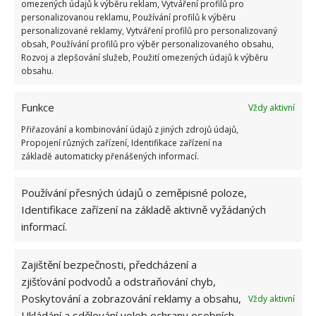
omezených údajů k výběru reklam, Vytváření profilů pro
bobkového listu dejte vařit několik vaječných
personalizovanou reklamu, Používání profilů k výběru
skořápek.
personalizované reklamy, Vytváření profilů pro personalizovaný
obsah, Používání profilů pro výběr personalizovaného obsahu,
Zdroj:
Wsekidentuk
Rozvoj a zlepšování služeb, Použití omezených údajů k výběru
obsahu.
Funkce
Vždy aktivní
Přiřazování a kombinování údajů z jiných zdrojů údajů,
Propojení různých zařízení, Identifikace zařízení na
základě automaticky přenášených informací.
Používání přesných údajů o zeměpisné poloze,
Identifikace zařízení na základě aktivně vyžádaných
informací.
Zajištění bezpečnosti, předcházení a
zjišťování podvodů a odstraňování chyb,
Poskytování a zobrazování reklamy a obsahu,
Vždy aktivní
Ukládání a sdělování voleb ochrany osobních