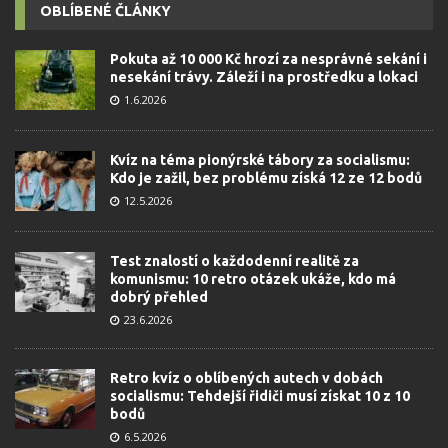
OBLÍBENÉ ČLÁNKY
Pokuta až 10 000 Kč hrozí za nesprávné sekání i
nesekání trávy. Záleží i na prostředku a lokaci
1.6.2026
Kvíz na téma pionýrské tábory za socialismu:
Kdo je zažil, bez problému získá 12 ze 12 bodů
12.5.2026
Test znalostí o každodenní realitě za
komunismu: 10 retro otázek ukáže, kdo má
dobrý přehled
23.6.2026
Retro kvíz o oblíbených autech v dobách
socialismu: Tehdejší řidiči musí získat 10 z 10
bodů
6.5.2026