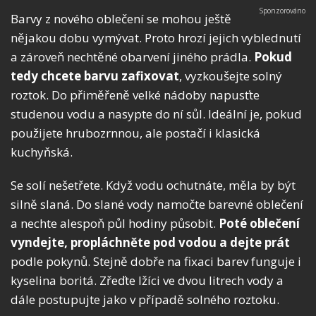
Barvy z nového oblečení se mohou ještě
nějakou dobu vymývat. Proto hrozí jejich vyblednutí
a zároveň nechtěné obarvení jiného prádla.
Pokud
tedy chcete barvu zafixovat
, vyzkoušejte solný
roztok. Do přiměřeně velké nádoby napusťte
studenou vodu a nasypte do ní sůl. Ideální je, pokud
použijete hrubozrnnou, ale postačí i klasická
kuchyňská.
Se solí nešetřete. Když vodu ochutnáte, měla by být
silně slaná. Do slané vody namočte barevné oblečení
a nechte alespoň půl hodiny působit.
Poté oblečení
vyndejte, propláchněte pod vodou a dejte prát
podle pokynů. Stejně dobře na fixaci barev funguje i
kyselina boritá. Zřeďte lžíci ve dvou litrech vody a
dále postupujte jako v případě solného roztoku.