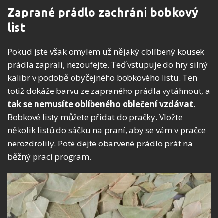
Zaprané prádlo zachrání bobkový
list
Pokud jste však omylem už nějaký oblíbený kousek
prádla zaprali, nezoufejte. Teď vstupuje do hry silný
kalibr v podobě obyčejného bobkového listu. Ten
totiž dokáže barvu ze zapraného prádla vytáhnout, a
tak se nemusíte oblíbeného oblečení vzdávat
.
Bobkové listy můžete přidat do pračky. Vložte
několik listů do sáčku na praní, aby se vám v pračce
nerozdrolily. Poté dejte obarvené prádlo prát na
běžný prací program.