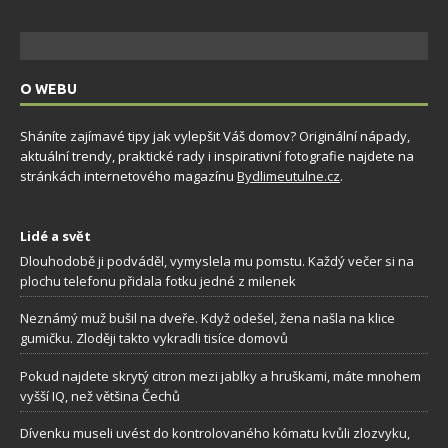
O WEBU
Sháníte zajímavé tipy jak vylepšit Váš domov? Originální nápady,
aktuální trendy, praktické rady i inspirativní fotografie najdete na
stránkách internetového magazínu
Bydlimeutulne.cz
.
Lidé a svět
Dlouhodobě ji podváděl, vymyslela mu pomstu. Každý večer si na
plochu telefonu přidala fotku jedné z milenek
Neznámý muž bušil na dveře. Když odešel, žena našla na klice
gumičku. Zloději takto vykradli tisíce domovů
Pokud najdete skrytý citron mezi jablky a hruškami, máte mnohem
vyšší IQ, než většina Čechů
Dívenku museli uvést do kontrolovaného kómatu kvůli zlozvyku,