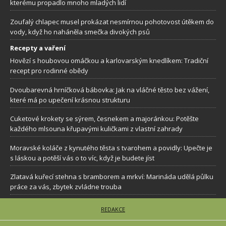
kterému propadlo mnoho mladých lidí
Zoufalý chlapec musel prokázat nesmírnou pohotovost útěkem do
vody, když ho naháněla smečka divokých psů
Recepty a vaření
Hovězí s houbovou omáčkou a karlovarským knedlíkem: Tradiční
recept pro rodinné obědy
Dvoubarevná hrníčková bábovka: Jak na vláčné těsto bez vážení,
které má po upečení krásnou strukturu
Cuketové krokety se sýrem, česnekem a majoránkou: Potěšte
každého mlsouna křupavými kuličkami z vlastní zahrady
Moravské koláče z kynutého těsta s tvarohem a povidly: Upečte je
s láskou a potěší vás o to víc, když je budete jíst
Zlatavá kuřecí stehna s bramborem a mrkví: Marináda udělá půlku
práce za vás, zbytek zvládne trouba
REDAKCE