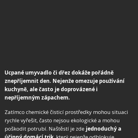
Ucpané umyvadlo či dřez dokáže pořádně
znepříjemnit den. Nejenže omezuje používání
kuchyně, ale často je doprovázené i
nepříjemným zápachem.
Zatímco chemické čisticí prostředky mohou situaci
rychle vyřešit, často nejsou ekologické a mohou
poškodit potrubí. Naštěstí je zde
jednoduchý a
účinný domácí
trik
, který nejenže odblokuje