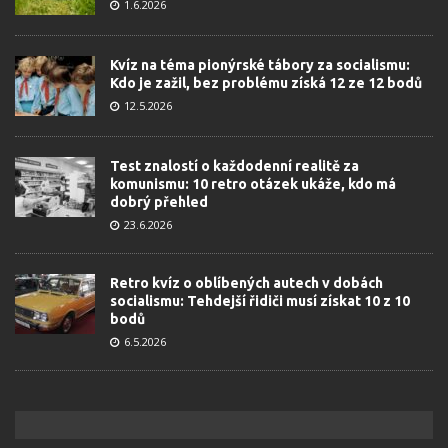
1.6.2026
Kvíz na téma pionýrské tábory za socialismu:
Kdo je zažil, bez problému získá 12 ze 12 bodů
12.5.2026
Test znalostí o každodenní realitě za
komunismu: 10 retro otázek ukáže, kdo má
dobrý přehled
23.6.2026
Retro kvíz o oblíbených autech v dobách
socialismu: Tehdejší řidiči musí získat 10 z 10
bodů
6.5.2026