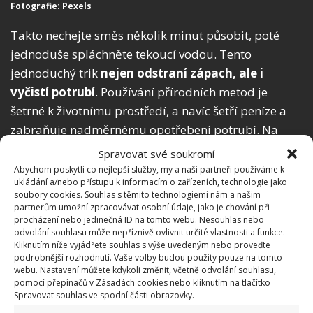
Fotografie: Pexels
Takto nechejte směs několik minut působit, poté
jednoduše spláchněte tekoucí vodou. Tento
jednoduchý trik
nejen odstraní zápach, ale i
vyčistí potrubí
. Používání přírodních metod je
šetrné k životnímu prostředí, a navíc šetří peníze a
zabraňuje nadměrnému opotřebení potrubí. Na
BydlímeÚtulně jsme přinesli také několik tipů na
Spravovat své soukromí
ekologické čističe toalety
.
Abychom poskytli co nejlepší služby, my a naši partneři používáme k
ukládání a/nebo přístupu k informacím o zařízeních, technologie jako
soubory cookies. Souhlas s těmito technologiemi nám a našim
partnerům umožní zpracovávat osobní údaje, jako je chování při
procházení nebo jedinečná ID na tomto webu. Nesouhlas nebo
odvolání souhlasu může nepříznivě ovlivnit určité vlastnosti a funkce.
Kliknutím níže vyjádřete souhlas s výše uvedeným nebo proveďte
podrobnější rozhodnutí. Vaše volby budou použity pouze na tomto
webu. Nastavení můžete kdykoli změnit, včetně odvolání souhlasu,
pomocí přepínačů v Zásadách cookies nebo kliknutím na tlačítko
Spravovat souhlas ve spodní části obrazovky.