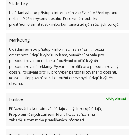
Statistiky
Ukládání a/nebo přístup k informacím v zařízení, Měření výkonu
reklam, Měření výkonu obsahu, Porozumění publiku
prostřednictvím statistik nebo kombinací údajů z různých zdrojů.
Marketing
Ukládání a/nebo přístup k informacím v zařízení, Použití
omezených údajů k výběru reklam, Vytváření profilů pro
personalizovanou reklamu, Používání profilů k výběru
personalizované reklamy, Vytváření profilů pro personalizovaný
ČIŠTĚNÍ ODTOKU
JEDLÁ SODA
UCPANÝ DŘEZ
obsah, Používání profilů pro výběr personalizovaného obsahu,
Rozvoj a zlepšování služeb, Použití omezených údajů k výběru
UCPANÝ ODPAD
obsahu.
Přidejte svůj názor
Funkce
Vždy aktivní
KOMENTOVAT
Přiřazování a kombinování údajů z jiných zdrojů údajů,
Propojení různých zařízení, Identifikace zařízení na
základě automaticky přenášených informací.
Hana Musilová