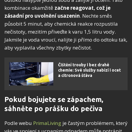
kombinace okamžitě
začne reagovat, což je
zásadní pro uvolnění usazenin
. Nechte směs
působit 5 minut, aby chemická reakce rozpustila
nečistoty, mezitím přiveďte k varu 1,5 litru vody.
Jakmile je voda vroucí, nalijte ji přímo do odtoku tak,
aby vyplavila všechny zbytky nečistot.
Čištění trouby i bez drahé
chemie: Své služby nabízí i ocet
a citronová šťáva
Pokud bojujete se zápachem,
sáhněte po prášku do pečiva
Podle webu
PrimaLiving
je častým problémem, který
vás ve spojení s ucpaným odpadem může potrápit,