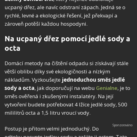
ucpaný dřez, ale navíc odstraní zápach. Jedná se o
rychlé, levné a ekologické řešení, jež překvapí a
zároveň potěší každou hospodyni.
Na ucpaný dřez pomocí jedlé sody a
octa
Domácí metody na čištění odpadu si získávají stále
větší oblibu díky své ekologičnosti a nízkým
nákladům. Vyzkoušejte
jednoduchou směs
jedlé
sody a octa
, jak doporučují na webu
Genialne
, je to
směs ověřená i zkušenými instalatéry. Na její
vytvoření budete potřebovat 4 lžíce jedlé sody, 500
mililitrů octa a 1,5 litru vroucí vody.
Postup je přitom velmi jednoduchý. Do
odtoku nasypte jedlou sodu a zalijte ji octem. Tato