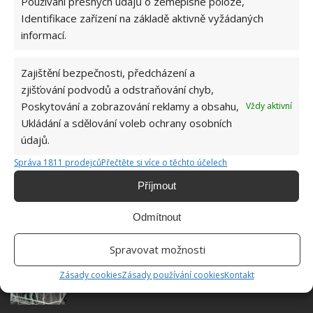
Používání přesných údajů o zeměpisné poloze,
Do redakce Bydlimeutulne.cz se
Identifikace zařízení na základě aktivně vyžádaných
přidala během svých studií a práce
informací.
redaktorky ji tak nadchla, že se
rozhodla zůstat. Její v...
[Více o
autorovi]
Zajištění bezpečnosti, předcházení a
zjišťování podvodů a odstraňování chyb,
Poskytování a zobrazování reklamy a obsahu,
Vždy aktivní
Ukládání a sdělování voleb ochrany osobních
údajů.
Správa 1811 prodejců
Přečtěte si více o těchto účelech
SOUVISEJÍCÍ ČLÁNKY
Příjmout
Hloubkové čištění polštářů přírodní cestou: Na
skvrny platí i jablečný ocet a jedlá soda
Odmítnout
Spravovat možnosti
Díky tomuto lidovému triku se myčka na nádobí
Zásady cookies
Zásady používání cookies
Kontakt
vyčistí doslova sama do několika minut