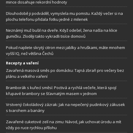
mince dosahuje rekordní hodnoty
Dlouhodobě ji podváděl, vymyslela mu pomstu. Každý večer si na
plochu telefonu přidala fotku jedné z milenek
Neznámý muž bušil na dveře. Když odešel, žena našla na klice
gumičku. Zloději takto vykradli tisíce domovů
Pokud najdete skrytý citron mezi jablky a hruškami, máte mnohem
vyšší IQ, než většina Čechů
Recepty a vaření
Zavařená masová směs po domácku: Tajná zbraň pro večery bez
plánu a velkého vaření
Bramborák s kuřecí směsí: Poctivá a rychlá večeře, která spojí
křupavé brambory se šťavnatým masem v jednom
Vrstvený čokoládový zázrak: Jak na nepečený pudinkový zákusek
s tvarohem a banány
Zavařené cuketové zelí na zimu: Návod, jak uchovat úrodu a mít
vždy po ruce rychlou přílohu