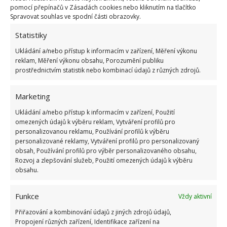
pomocí přepínačů v Zásadách cookies nebo kliknutím na tlačítko
malovat vícekrát.
Spravovat souhlas ve spodní části obrazovky.
Statistiky
Ukládání a/nebo přístup k informacím v zařízení, Měření výkonu
reklam, Měření výkonu obsahu, Porozumění publiku
prostřednictvím statistik nebo kombinací údajů z různých zdrojů.
Marketing
Ukládání a/nebo přístup k informacím v zařízení, Použití
omezených údajů k výběru reklam, Vytváření profilů pro
personalizovanou reklamu, Používání profilů k výběru
personalizované reklamy, Vytváření profilů pro personalizovaný
obsah, Používání profilů pro výběr personalizovaného obsahu,
Rozvoj a zlepšování služeb, Použití omezených údajů k výběru
obsahu.
Funkce
Vždy aktivní
Samozřejmě pokud chcete přemalovat nějakou barvu,
Přiřazování a kombinování údajů z jiných zdrojů údajů,
která špatně kryje nebo stěnu, která je mastná a velmi
Propojení různých zařízení, Identifikace zařízení na