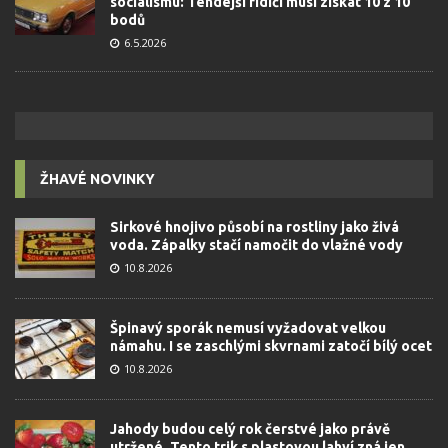
socialismu: Tehdejší řidiči musí získat 10 z 10
bodů
6.5.2026
ŽHAVÉ NOVINKY
Sirkové hnojivo působí na rostliny jako živá
voda. Zápalky stačí namočit do vlažné vody
10.8.2026
Špinavý sporák nemusí vyžadovat velkou
námahu. I se zaschlými skvrnami zatočí bílý ocet
10.8.2026
Jahody budou celý rok čerstvé jako právě
utržené. Tento trik s plastovou lahví zná jen