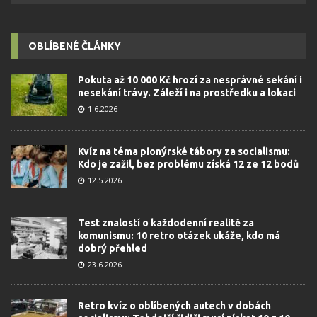
OBLÍBENÉ ČLÁNKY
Pokuta až 10 000 Kč hrozí za nesprávné sekání i
nesekání trávy. Záleží i na prostředku a lokaci
1.6.2026
Kvíz na téma pionýrské tábory za socialismu:
Kdo je zažil, bez problému získá 12 ze 12 bodů
12.5.2026
Test znalostí o každodenní realitě za
komunismu: 10 retro otázek ukáže, kdo má
dobrý přehled
23.6.2026
Retro kvíz o oblíbených autech v dobách