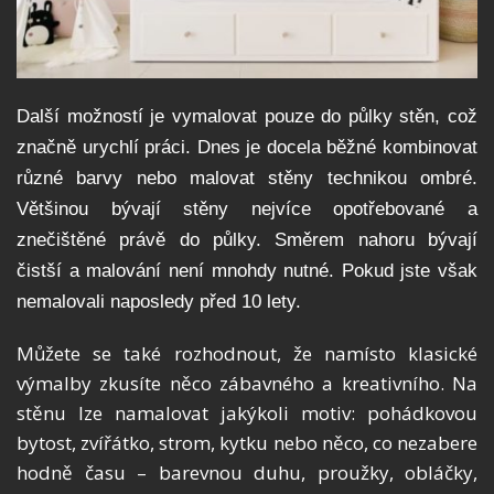
Další možností je vymalovat pouze do půlky stěn, což
značně urychlí práci. Dnes je docela běžné kombinovat
různé barvy nebo malovat stěny technikou ombré.
Většinou bývají stěny nejvíce opotřebované a
znečištěné právě do půlky. Směrem nahoru bývají
čistší a malování není mnohdy nutné. Pokud jste však
nemalovali naposledy před 10 lety.
Můžete se také rozhodnout, že namísto klasické
výmalby zkusíte něco zábavného a kreativního. Na
stěnu lze namalovat jakýkoli motiv: pohádkovou
bytost, zvířátko, strom, kytku nebo něco, co nezabere
hodně času – barevnou duhu, proužky, obláčky,