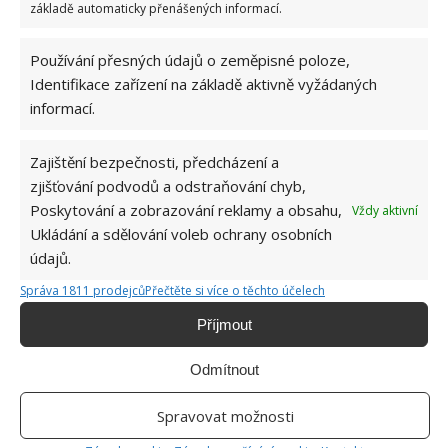
základě automaticky přenášených informací.
znečištěná, budete muset použít nejdříve přípravek na
odmaštění a základní barvu pro lepší přilnavost finální
Používání přesných údajů o zeměpisné poloze,
barvy. To vše je vhodné mít připravené den předem.
Identifikace zařízení na základě aktivně vyžádaných
Dobrou zprávou je, že tuto přípravu lze rozkouskovat a
informací.
dělat i za přítomností dětí v domácnosti. Co se týče
odmaštění a nanášení základní barvy, to můžete udělat
Zajištění bezpečnosti, předcházení a
během jednoho dopoledne a nechat uschnout. Nebo
zjišťování podvodů a odstraňování chyb,
večer a nechat přes noc usýchat. Druhé dopoledne pak
Poskytování a zobrazování reklamy a obsahu,
Vždy aktivní
Ukládání a sdělování voleb ochrany osobních
vymalovat finální barvou. Vždy záleží na stavu stěny a
údajů.
kvalitě barvy. Nicméně i za jedno dopoledne je možné
Správa 1811 prodejců
Přečtěte si více o těchto účelech
dětem pokojíček vymalovat a stihnout i uklidit.
Příjmout
Fotografie: blueskyconcepts, thespruce,
businessinsider
Odmítnout
Spravovat možnosti