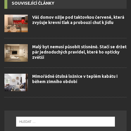
SOUVISEJÍCÍ ČLÁNKY
Váš domov ožije pod taktovkou červené, která
zvyšuje krevní tlak a probouzí chuť k jídlu
Malý byt nemusí působit stísněně. Stačí se držet
pár jednoduchých pravidel, které ho opticky
zvětší
Mimořádně útulná ložnice v teplém kabátu i
během zimního období