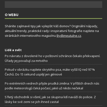
O WEBU
Sháníte zajímavé tipy jak vylepšit Váš domov? Originální nápady,
aktuální trendy, praktické rady i inspirativní fotografie najdete na
stránkách internetového magazínu
Bydlimeutulne.cz
.
Lidé a svět
Po návratu z dovolené ho v poštovní schránce čekalo překvapení.
Úřady jej považují za mrtvého
Pokud v obrázku najdete skrytého psa, máte vyšší IQ než 97 %
Čechů. Do 15 sekund uspějí jen géniové
Po extrémních vedrech přijde prudká změna: V příštích dnech nás
podle meteorologů čeká počasí, jaké už nikdo nečekal
57letý obchodník si všiml, jak se skupina lidí naváží do policie. Z
lásky ke své zemi se jich ihned zastal