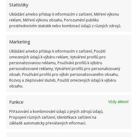
Statistiky
Ukládání a/nebo přístup k informacím v zařízení, Měření výkonu
reklam, Měření výkonu obsahu, Porozumění publiku
prostřednictvím statistik nebo kombinací údajů z různých zdrojů.
Marketing
Ukládání a/nebo přístup k informacím v zařízení, Použití
Zvládnete to i vy
omezených údajů k výběru reklam, Vytváření profilů pro
personalizovanou reklamu, Používání profilů k výběru
personalizované reklamy, Vytváření profilů pro personalizovaný
Pokud si myslíte, že je Adam profesionální
obsah, Používání profilů pro výběr personalizovaného obsahu,
Rozvoj a zlepšování služeb, Použití omezených údajů k výběru
řemeslník, a tak pro něj výroba pokoje byla hračka,
obsahu.
jste na omylu. Adam se totiž živí jako programátor a
pokoj se rozhodl sám vyrobit hlavně proto, že se mu
Funkce
Vždy aktivní
nepodařilo sehnat nic, co by přesně odpovídalo jeho
Přiřazování a kombinování údajů z jiných zdrojů údajů,
představám. A je přesvědčený o tom, že s trochou
Propojení různých zařízení, Identifikace zařízení na
úsilí něco podobného svede každý. Třeba i vy.
základě automaticky přenášených informací.