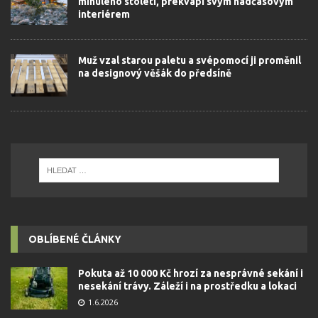
minulého století, překvapí svým nadčasovým
interiérem
Muž vzal starou paletu a svépomocí ji proměnil
na designový věšák do předsíně
OBLÍBENÉ ČLÁNKY
Pokuta až 10 000 Kč hrozí za nesprávné sekání i
nesekání trávy. Záleží i na prostředku a lokaci
1.6.2026