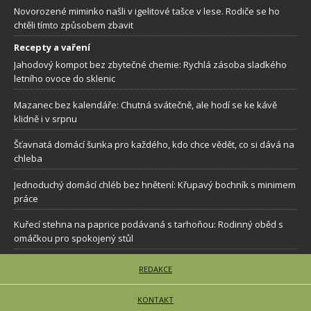
Novorozené miminko našli v igelitové tašce v lese. Rodiče se ho
chtěli tímto způsobem zbavit
Recepty a vaření
Jahodový kompot bez zbytečné chemie: Rychlá zásoba sladkého
letního ovoce do sklenic
Mazanec bez kalendáře: Chutná svátečně, ale hodí se ke kávě
klidně i v srpnu
Šťavnatá domácí šunka pro každého, kdo chce vědět, co si dává na
chleba
Jednoduchý domácí chléb bez hnětení: Křupavý bochník s minimem
práce
Kuřecí stehna na paprice podávaná s tarhoňou: Rodinný oběd s
omáčkou pro spokojený stůl
REDAKCE
KONTAKT