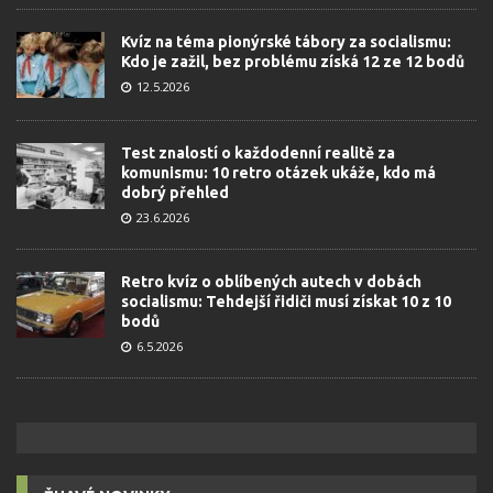
Kvíz na téma pionýrské tábory za socialismu:
Kdo je zažil, bez problému získá 12 ze 12 bodů
12.5.2026
Test znalostí o každodenní realitě za
komunismu: 10 retro otázek ukáže, kdo má
dobrý přehled
23.6.2026
Retro kvíz o oblíbených autech v dobách
socialismu: Tehdejší řidiči musí získat 10 z 10
bodů
6.5.2026