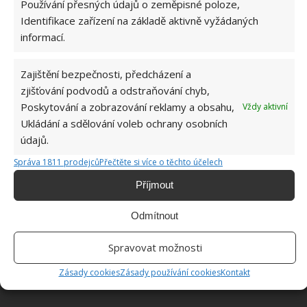
Používání přesných údajů o zeměpisné poloze,
Identifikace zařízení na základě aktivně vyžádaných
informací.
Zajištění bezpečnosti, předcházení a
zjišťování podvodů a odstraňování chyb,
Poskytování a zobrazování reklamy a obsahu,
Vždy aktivní
Ukládání a sdělování voleb ochrany osobních
údajů.
Správa 1811 prodejců
Přečtěte si více o těchto účelech
Příjmout
Odmítnout
Spravovat možnosti
Zásady cookies
Zásady používání cookies
Kontakt
Fotografie: GNDxero