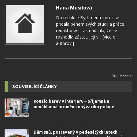
Hana Musilová
Do redakce Bydlimeutulne.cz se
přidala během svých studií a práce
redaktorky ji tak nadchla, že se
rozhodla zůstat. Její v...
[Více o
autorovi]
SOUVISEJÍCÍ ČLÁNKY
Kouzlo barev v interiéru – příjemná a
nenákladná proměna obývacího pokoje
Dům snů, postavený v padesátých letech