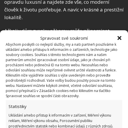
opravdu luxusní a najdete zde vše, co moderní
člověk k životu potřebuje. A navíc v krásné a prestižní
lokalitě.
Ačkoliv dům zvenku někomu může připomínat
termitiště, nám přijde tento nápad jako skvělý a
Spravovat své soukromí
Abychom poskytli co nejlepší služby, my a naši partneři používáme k
zábavný. Proč bychom všichni měli bydlet v nudných
ukládání a/nebo přístupu k informacím o zařízeních, technologie jako
krabicích a na sídlištích? Jedno je jisté – jiný takový
soubory cookies. Souhlas s těmito technologiemi nám a našim
partnerům umožní zpracovávat osobní údaje, jako je chování při
dům nenajdete.
procházení nebo jedinečná ID na tomto webu. Nesouhlas nebo
odvolání souhlasu může nepříznivě ovlivnit určité vlastnosti a funkce.
Úvodní Fotografie:
AnitaDaniel AndGary Vail
Kliknutím níže vyjádřete souhlas s výše uvedeným nebo proveďte
podrobnější rozhodnutí. Vaše volby budou použity pouze na tomto
webu. Nastavení můžete kdykoli změnit, včetně odvolání souhlasu,
pomocí přepínačů v Zásadách cookies nebo kliknutím na tlačítko
Spravovat souhlas ve spodní části obrazovky.
Statistiky
Ukládání a/nebo přístup k informacím v zařízení, Měření výkonu
reklam, Měření výkonu obsahu, Porozumění publiku
prostřednictvím statistik nebo kombinací údajů z různých zdrojů.