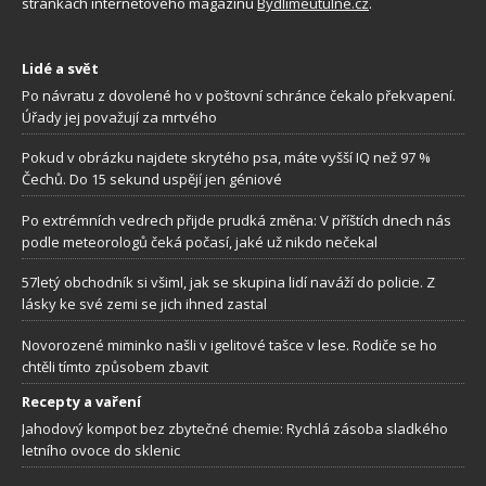
stránkách internetového magazínu
Bydlimeutulne.cz
.
Lidé a svět
Po návratu z dovolené ho v poštovní schránce čekalo překvapení.
Úřady jej považují za mrtvého
Pokud v obrázku najdete skrytého psa, máte vyšší IQ než 97 %
Čechů. Do 15 sekund uspějí jen géniové
Po extrémních vedrech přijde prudká změna: V příštích dnech nás
podle meteorologů čeká počasí, jaké už nikdo nečekal
57letý obchodník si všiml, jak se skupina lidí naváží do policie. Z
lásky ke své zemi se jich ihned zastal
Novorozené miminko našli v igelitové tašce v lese. Rodiče se ho
chtěli tímto způsobem zbavit
Recepty a vaření
Jahodový kompot bez zbytečné chemie: Rychlá zásoba sladkého
letního ovoce do sklenic