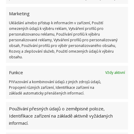
Marketing
Ukládání a/nebo přístup k informacím v zařízení, Použití
omezených údajů k výběru reklam, Vytváření profilů pro
personalizovanou reklamu, Používání profilů k výběru
personalizované reklamy, Vytváření profilů pro personalizovaný
obsah, Používání profilů pro výběr personalizovaného obsahu,
Rozvoj a zlepšování služeb, Použití omezených údajů k výběru
obsahu.
Funkce
Vždy aktivní
ARCHITEKTURA
BYDLENÍ
INTERIÉR
Přiřazování a kombinování údajů z jiných zdrojů údajů,
Propojení různých zařízení, Identifikace zařízení na
základě automaticky přenášených informací.
Hana Musilová
Do redakce Bydlimeutulne.cz se
Používání přesných údajů o zeměpisné poloze,
přidala během svých studií a práce
Identifikace zařízení na základě aktivně vyžádaných
redaktorky ji tak nadchla, že se
informací.
rozhodla zůstat. Její v...
[Více o
autorovi]