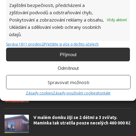
Zajištění bezpečnosti, předcházení a
zjišťování podvodů a odstraňování chyb,
Poskytování a zobrazování reklamy a obsahu,
Vždy aktivní
Ukládání a sdělování voleb ochrany osobních
údajů.
SOUVISEJÍCÍ ČLÁNKY
Správa 1811 prodejců
Přečtěte si více o těchto účelech
Příjmout
Jak vymalovat během dopoledne pokojíček než
přijdou děti ze školy domů
Odmítnout
Spravovat možnosti
Barvy, které prozáří váš domov a probudí ho
opět k životu
Zásady cookies
Zásady používání cookies
Kontakt
V malém domku žijí se 2 dětmi a 3 zvířaty.
Maminka tak utratila pouze necelých 460 000 Kč