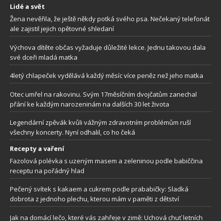
Lidé a svět
Žena nevěřila, že ještě někdy potká svého psa. Nečekaný telefonát
ale zajistil jejich opětovné shledaní
Výchova dítěte občas vyžaduje důležité lekce. Jednu takovou dala
své dceři mladá matka
4letý chlapeček vydělává každý měsíc více peněz než jeho matka
Otec umřel na rakovinu. Svým 17měsíčním dvojčatům zanechal
přání ke každým narozeninám na dalších 30 let života
Legendární zpěvák kvůli vážným zdravotním problémům ruší
všechny koncerty. Nyní odhalil, co ho čeká
Recepty a vaření
Fazolová polévka s uzeným masem a zeleninou podle babiččina
receptu na pořádný hlad
Pečený svítek s kakaem a cukrem podle prababičky: Sladká
dobrota z jednoho plechu, kterou mám v paměti z dětství
Jak na domácí lečo, které vás zahřeje v zimě: Uchová chuť letních