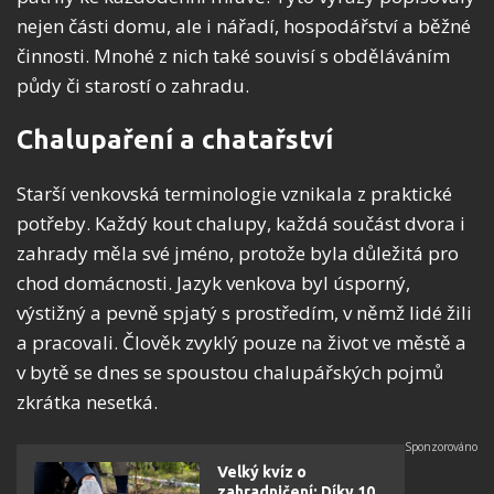
nejen části domu, ale i nářadí, hospodářství a běžné
činnosti. Mnohé z nich také souvisí s obděláváním
půdy či starostí o zahradu.
Chalupaření a chatařství
Starší venkovská terminologie vznikala z praktické
potřeby. Každý kout chalupy, každá součást dvora i
zahrady měla své jméno, protože byla důležitá pro
chod domácnosti. Jazyk venkova byl úsporný,
výstižný a pevně spjatý s prostředím, v němž lidé žili
a pracovali. Člověk zvyklý pouze na život ve městě a
v bytě se dnes se spoustou chalupářských pojmů
zkrátka nesetká.
Velký kvíz o
zahradničení: Díky 10