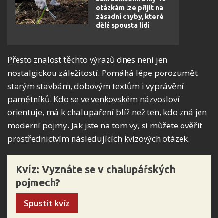
otázkám lze přijít na
zásadní chyby, které
dělá spousta lidí
Přesto znalost těchto výrazů dnes není jen
nostalgickou záležitostí. Pomáhá lépe porozumět
starým stavbám, dobovým textům i vyprávění
pamětníků. Kdo se ve venkovském názvosloví
orientuje, má k chalupaření blíž než ten, kdo zná jen
moderní pojmy. Jak jste na tom vy, si můžete ověřit
prostřednictvím následujících kvízových otázek.
Kvíz: Vyznáte se v chalupářských
pojmech?
Spustit kvíz