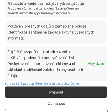
Přiřazování a kombinování údajů z jiných zdrojů údajů,
SOUVISEJÍCÍ ČLÁNKY
Propojení různých zařízení, Identifikace zařízení na
základě automaticky přenášených informací.
Kvíz na téma úspora spotřeby vody na chalupě a
chatě: Málokdo ví, jak ji získat a využít efektivně
Používání přesných údajů o zeměpisné poloze,
Identifikace zařízení na základě aktivně vyžádaných
informací.
Nejpodivnější domov, který dnes uvidíte: Mladý
designér samouk si postavil dům přímo pod
Zajištění bezpečnosti, předcházení a
mostem
zjišťování podvodů a odstraňování chyb,
Poskytování a zobrazování reklamy a obsahu,
Vždy aktivní
Ukládání a sdělování voleb ochrany osobních
Starý domek po rodičích proměnila na svůj první
samostatný domov. Po přestavbě je k
údajů.
nepoznání
Správa 1811 prodejců
Přečtěte si více o těchto účelech
Příjmout
BUĎTE PRVNÍ KDO PŘIDÁ KOMENTÁŘ
Odmítnout
Napište komentář