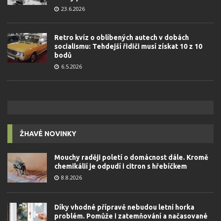
23.6.2026
Retro kvíz o oblíbených autech v dobách
socialismu: Tehdejší řidiči musí získat 10 z 10
bodů
6.5.2026
ŽHAVÉ NOVINKY
Mouchy raději poletí o domácnost dále. Kromě
chemikálií je odpudí i citron s hřebíčkem
8.8.2026
Díky vhodné přípravě nebudou letní horka
problém. Pomůže i zatemňování a načasované