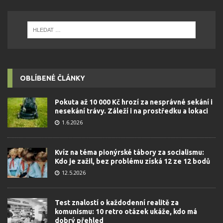
OBLÍBENÉ ČLÁNKY
Pokuta až 10 000 Kč hrozí za nesprávné sekání i
nesekání trávy. Záleží i na prostředku a lokaci
1.6.2026
Kvíz na téma pionýrské tábory za socialismu:
Kdo je zažil, bez problému získá 12 ze 12 bodů
12.5.2026
Test znalostí o každodenní realitě za
komunismu: 10 retro otázek ukáže, kdo má
dobrý přehled