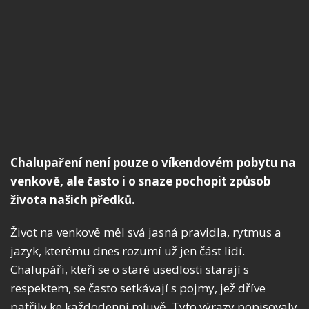
Chalupaření není pouze o víkendovém pobytu na
venkově, ale často i o snaze pochopit způsob
života našich předků.
Život na venkově měl svá jasná pravidla, rytmus a
jazyk, kterému dnes rozumí už jen část lidí.
Chalupáři, kteří se o staré usedlosti starají s
respektem, se často setkávají s pojmy, jež dříve
patřily ke každodenní mluvě. Tyto výrazy popisovaly