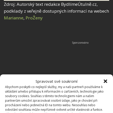
Zdroj: Autorský text redakce BydlímeÚtulně.cz,
podklady z veřejně dostupných informací na webech
Marianne
,
ProŽeny
Spravovat své soukromí
Abychom poskytli co nejlepší služby, my a naši partneři používáme k
ukládání a/nebo přístupu k informacím o zařízeních, technologie jako
soubory cookies. Souhlas s těmito technologiemi nám a našim
partnerům umožní zpracovávat osobní údaje, jako je chování při
procházení nebo jedinečná ID na tomto webu. Nesouhlas nebo
odvolání souhlasu může nepříznivě ovlivnit určité vlastnosti a funkce.