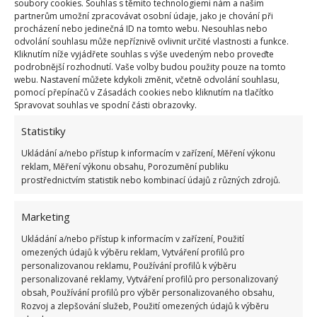
soubory cookies. Souhlas s těmito technologiemi nám a našim
partnerům umožní zpracovávat osobní údaje, jako je chování při
procházení nebo jedinečná ID na tomto webu. Nesouhlas nebo
odvolání souhlasu může nepříznivě ovlivnit určité vlastnosti a funkce.
Kliknutím níže vyjádřete souhlas s výše uvedeným nebo proveďte
podrobnější rozhodnutí. Vaše volby budou použity pouze na tomto
webu. Nastavení můžete kdykoli změnit, včetně odvolání souhlasu,
pomocí přepínačů v Zásadách cookies nebo kliknutím na tlačítko
Spravovat souhlas ve spodní části obrazovky.
Statistiky
DEKORACE
KVÍZ
Ukládání a/nebo přístup k informacím v zařízení, Měření výkonu
reklam, Měření výkonu obsahu, Porozumění publiku
prostřednictvím statistik nebo kombinací údajů z různých zdrojů.
Přidejte svůj názor
Marketing
KOMENTOVAT
Ukládání a/nebo přístup k informacím v zařízení, Použití
omezených údajů k výběru reklam, Vytváření profilů pro
Jiří Kolář
personalizovanou reklamu, Používání profilů k výběru
personalizované reklamy, Vytváření profilů pro personalizovaný
Absolvent České zemědělské
obsah, Používání profilů pro výběr personalizovaného obsahu,
univerzity, který je již od malička
Rozvoj a zlepšování služeb, Použití omezených údajů k výběru