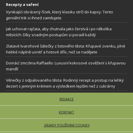
Recepty a vaření
Vynikající obrácený řízek, který klasiku strčí do kapsy: Tento
geniální trik si ihned zamilujete
Jak uchovat rajčata, aby chutnala jako čerstvá i po několika
měsících: Díky snadným postupům si poradí každý
Zlatavé tvarohové šátečky z listového těsta: Křupavé zvenku, plné
hebké náplně uvnitř a hotové dřív, než se nadějete
Domácí zmrzlina Raffaello: Luxusní kokosové osvěžení s křupavou
mandlí
Věnečky z odpalovaného těsta: Rodinný recept a postup na lehký
dezert s jemným krémem a výsledkem lepším než z cukrárny
REDAKCE
KONTAKT
ZÁSADY POUŽÍVÁNÍ COOKIES