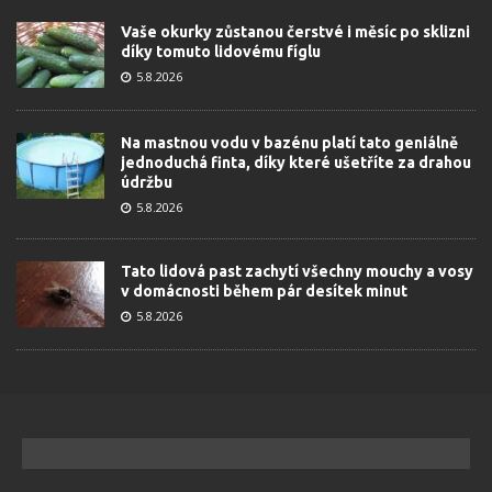
Vaše okurky zůstanou čerstvé i měsíc po sklizni
díky tomuto lidovému fíglu
5.8.2026
Na mastnou vodu v bazénu platí tato geniálně
jednoduchá finta, díky které ušetříte za drahou
údržbu
5.8.2026
Tato lidová past zachytí všechny mouchy a vosy
v domácnosti během pár desítek minut
5.8.2026