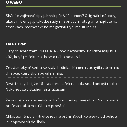
O WEBU
Sháníte zajímavé tipy jak vylepšit Váš domov? Originální nápady,
aktuální trendy, praktické rady i inspirativní fotografie najdete na
stránkách internetového magazínu
Bydlimeutulne.cz
.
Lidé a svět
3letý chlapec zmizí v lese a je 2 noci nezvěstný. Policisté mají husí
kůži, když jim řekne, kdo se o něho postaral
Ze zástupkyně šerifa se stala hrdinka. Kamera zachytila záchranu
chlapce, který zkolaboval na hřišti
Diváci si mysleli, že 16 krasobruslařek na ledu snad ani být nechce.
Nakonec celý stadion zíral úžasem
Žena došla za kosmetičkou kvůli rutinní úpravě obočí. Samozvaná
profesionálka netušila, co provádí
Chlapec měl po smrti otce jediné přání. Bývalí kolegové od policie
jej doprovodili do školy