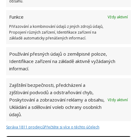
velkým kutilem. V podstatě vše, co je
obsahu.
možné najít v j...
[Více o autorovi]
Funkce
Vždy aktivní
Přiřazování a kombinování údajů z jiných zdrojů údajů,
Propojení různých zařízení, Identifikace zařízení na
základě automaticky přenášených informací.
Používání přesných údajů o zeměpisné poloze,
SOUVISEJÍCÍ ČLÁNKY
Identifikace zařízení na základě aktivně vyžádaných
informací.
Test znalostí socialistických pojmů: Kdo získá
10 z 10 bodů, má tehdejší výrazy stále dokonale
v paměti
Zajištění bezpečnosti, předcházení a
zjišťování podvodů a odstraňování chyb,
Poskytování a zobrazování reklamy a obsahu,
Vždy aktivní
Kvíz à la maturita z českého jazyka a literatury:
Ukládání a sdělování voleb ochrany osobních
Kdo získá 10/10 bodů, ten může být pyšný
údajů.
Správa 1811 prodejců
Přečtěte si více o těchto účelech
Test znalostí valašského nářečí: Některým z 10