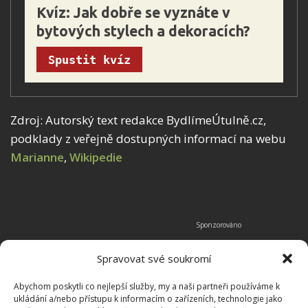
Kvíz: Jak dobře se vyznáte v 
bytových stylech a dekoracích?
Spustit kvíz
Zdroj: Autorský text redakce BydlímeÚtulně.cz,
podklady z veřejně dostupných informací na webu
Marianne
,
Wikipedie
Spravovat své soukromí
Abychom poskytli co nejlepší služby, my a naši partneři používáme k
ukládání a/nebo přístupu k informacím o zařízeních, technologie jako