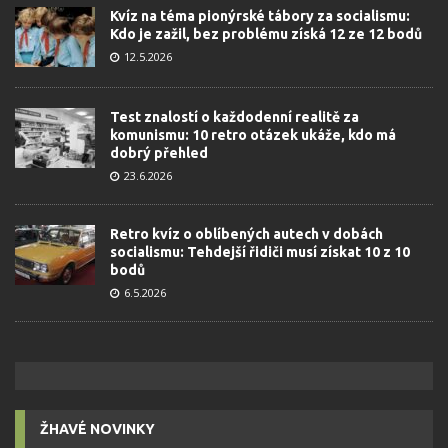
Kvíz na téma pionýrské tábory za socialismu:
Kdo je zažil, bez problému získá 12 ze 12 bodů
12.5.2026
Test znalostí o každodenní realitě za
komunismu: 10 retro otázek ukáže, kdo má
dobrý přehled
23.6.2026
Retro kvíz o oblíbených autech v dobách
socialismu: Tehdejší řidiči musí získat 10 z 10
bodů
6.5.2026
ŽHAVÉ NOVINKY