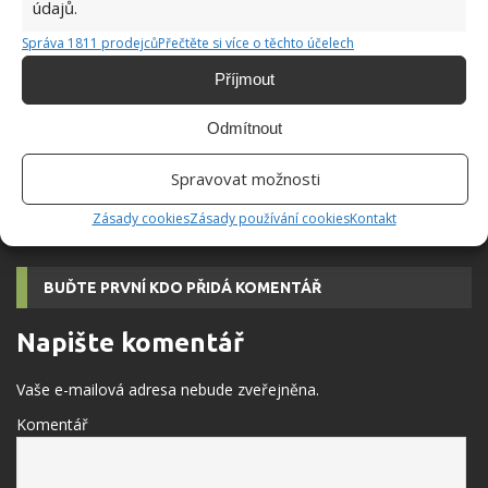
údajů.
Správa 1811 prodejců
Přečtěte si více o těchto účelech
Obrázkový kvíz o českých městech: Úkolem je
poznat 10 z nich podle jediné fotografie
Příjmout
Odmítnout
Kvíz o valašském nářečí: 10 slov odhalí, kdo má
Spravovat možnosti
moravské kořeny nebo dobrý jazykový cit
Zásady cookies
Zásady používání cookies
Kontakt
BUĎTE PRVNÍ KDO PŘIDÁ KOMENTÁŘ
Napište komentář
Vaše e-mailová adresa nebude zveřejněna.
Komentář