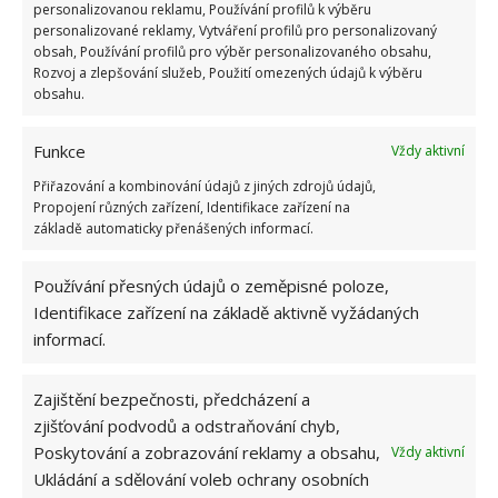
personalizovanou reklamu, Používání profilů k výběru
KOMENTOVAT
personalizované reklamy, Vytváření profilů pro personalizovaný
obsah, Používání profilů pro výběr personalizovaného obsahu,
Rozvoj a zlepšování služeb, Použití omezených údajů k výběru
obsahu.
Jiří Kolář
Absolvent České zemědělské
Funkce
Vždy aktivní
univerzity, který je již od malička
velkým kutilem. V podstatě vše, co je
Přiřazování a kombinování údajů z jiných zdrojů údajů,
možné najít v j...
[Více o autorovi]
Propojení různých zařízení, Identifikace zařízení na
základě automaticky přenášených informací.
Používání přesných údajů o zeměpisné poloze,
Identifikace zařízení na základě aktivně vyžádaných
informací.
SOUVISEJÍCÍ ČLÁNKY
Zajištění bezpečnosti, předcházení a
zjišťování podvodů a odstraňování chyb,
Test znalostí o životě v dobách socialismu: 10
Poskytování a zobrazování reklamy a obsahu,
Vždy aktivní
otázek odhalí, kdo má minulý režim stále v živé
Ukládání a sdělování voleb ochrany osobních
paměti