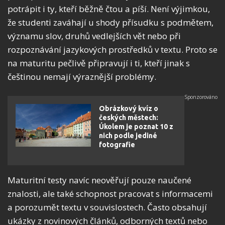
potrápit i ty, kteří běžně čtou a píší. Není výjimkou,
že studenti zaváhají u shody přísudku s podmětem,
významu slov, druhů vedlejších vět nebo při
rozpoznávání jazykových prostředků v textu. Proto se
na maturitu pečlivě připravují i ti, kteří jinak s
češtinou nemají výraznější problémy.
Obrázkový kvíz o
českých městech:
Úkolem je poznat 10 z
nich podle jediné
fotografie
Maturitní testy navíc neověřují pouze naučené
znalosti, ale také schopnost pracovat s informacemi
a porozumět textu v souvislostech. Často obsahují
ukázky z novinových článků, odborných textů nebo