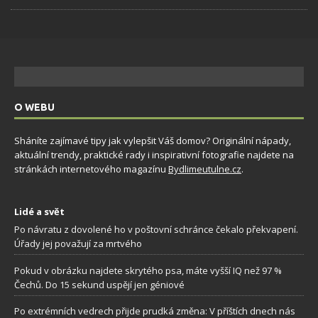
O WEBU
Sháníte zajímavé tipy jak vylepšit Váš domov? Originální nápady,
aktuální trendy, praktické rady i inspirativní fotografie najdete na
stránkách internetového magazínu
Bydlimeutulne.cz
.
Lidé a svět
Po návratu z dovolené ho v poštovní schránce čekalo překvapení.
Úřady jej považují za mrtvého
Pokud v obrázku najdete skrytého psa, máte vyšší IQ než 97 %
Čechů. Do 15 sekund uspějí jen géniové
Po extrémních vedrech přijde prudká změna: V příštích dnech nás