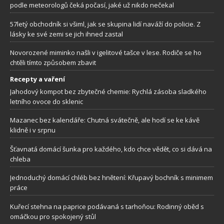
podle meteorologů čeká počasí, jaké už nikdo nečekal
57letý obchodník si všiml, jak se skupina lidí naváží do policie. Z
lásky ke své zemi se jich ihned zastal
Novorozené miminko našli v igelitové tašce v lese. Rodiče se ho
chtěli tímto způsobem zbavit
Recepty a vaření
Jahodový kompot bez zbytečné chemie: Rychlá zásoba sladkého
letního ovoce do sklenic
Mazanec bez kalendáře: Chutná svátečně, ale hodí se ke kávě
klidně i v srpnu
Šťavnatá domácí šunka pro každého, kdo chce vědět, co si dává na
chleba
Jednoduchý domácí chléb bez hnětení: Křupavý bochník s minimem
práce
Kuřecí stehna na paprice podávaná s tarhoňou: Rodinný oběd s
omáčkou pro spokojený stůl