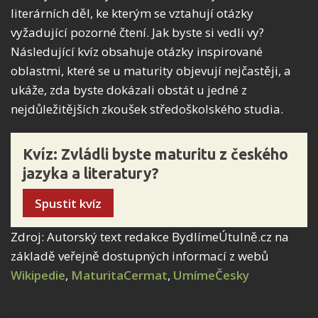
literárních děl, ke kterým se vztahují otázky
vyžadující pozorné čtení. Jak byste si vedli vy?
Následující kvíz obsahuje otázky inspirované
oblastmi, které se u maturity objevují nejčastěji, a
ukáže, zda byste dokázali obstát u jedné z
nejdůležitějších zkoušek středoškolského studia.
Kvíz: Zvládli byste maturitu z českého
jazyka a literatury?
Spustit kvíz
Zdroj: Autorský text redakce BydlímeÚtulně.cz na
základě veřejně dostupných informací z webů
Wikipedie
,
MaturitaCermat
,
UmímeČesky