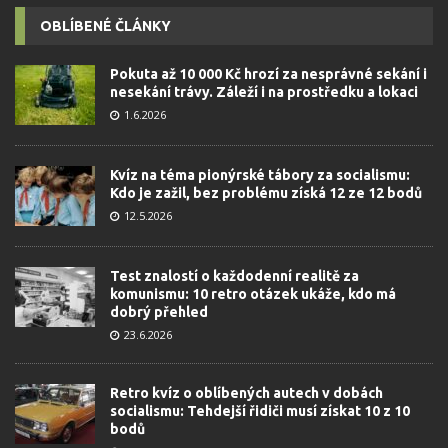
OBLÍBENÉ ČLÁNKY
Pokuta až 10 000 Kč hrozí za nesprávné sekání i
nesekání trávy. Záleží i na prostředku a lokaci
1.6.2026
Kvíz na téma pionýrské tábory za socialismu:
Kdo je zažil, bez problému získá 12 ze 12 bodů
12.5.2026
Test znalostí o každodenní realitě za
komunismu: 10 retro otázek ukáže, kdo má
dobrý přehled
23.6.2026
Retro kvíz o oblíbených autech v dobách
socialismu: Tehdejší řidiči musí získat 10 z 10
bodů