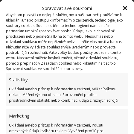
Spravovat své soukromí
Abychom poskytli co nejlepší služby, my a naši partneři používáme k
ukládání a/nebo přístupu k informacím o zařízeních, technologie jako
soubory cookies. Souhlas s těmito technologiemi nám a našim
partnerům umožní zpracovávat osobní údaje, jako je chování při
procházení nebo jedinečná ID na tomto webu. Nesouhlas nebo
odvolání souhlasu může nepříznivě ovlivnit určité vlastnosti a funkce.
Kliknutím níže vyjádřete souhlas s výše uvedeným nebo proveďte
podrobnější rozhodnutí. Vaše volby budou použity pouze na tomto
webu. Nastavení můžete kdykoli změnit, včetně odvolání souhlasu,
pomocí přepínačů v Zásadách cookies nebo kliknutím na tlačítko
Spravovat souhlas ve spodní části obrazovky.
Statistiky
Ukládání a/nebo přístup k informacím v zařízení, Měření výkonu
reklam, Měření výkonu obsahu, Porozumění publiku
prostřednictvím statistik nebo kombinací údajů z různých zdrojů.
ČESKÝ JAZYK
KVÍZ
MATURITA
Marketing
Ukládání a/nebo přístup k informacím v zařízení, Použití
Přidejte svůj názor
omezených údajů k výběru reklam, Vytváření profilů pro