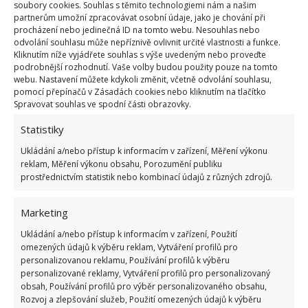
soubory cookies. Souhlas s těmito technologiemi nám a našim
partnerům umožní zpracovávat osobní údaje, jako je chování při
procházení nebo jedinečná ID na tomto webu. Nesouhlas nebo
odvolání souhlasu může nepříznivě ovlivnit určité vlastnosti a funkce.
Kliknutím níže vyjádřete souhlas s výše uvedeným nebo proveďte
podrobnější rozhodnutí. Vaše volby budou použity pouze na tomto
webu. Nastavení můžete kdykoli změnit, včetně odvolání souhlasu,
pomocí přepínačů v Zásadách cookies nebo kliknutím na tlačítko
Spravovat souhlas ve spodní části obrazovky.
ČESKOSLOVENSKO
KOMUNISMUS
Statistiky
SOCIALISMUS
Ukládání a/nebo přístup k informacím v zařízení, Měření výkonu
reklam, Měření výkonu obsahu, Porozumění publiku
prostřednictvím statistik nebo kombinací údajů z různých zdrojů.
Přidejte svůj názor
Marketing
KOMENTOVAT
Ukládání a/nebo přístup k informacím v zařízení, Použití
omezených údajů k výběru reklam, Vytváření profilů pro
Jiří Kolář
personalizovanou reklamu, Používání profilů k výběru
personalizované reklamy, Vytváření profilů pro personalizovaný
Absolvent České zemědělské
obsah, Používání profilů pro výběr personalizovaného obsahu,
univerzity, který je již od malička
Rozvoj a zlepšování služeb, Použití omezených údajů k výběru