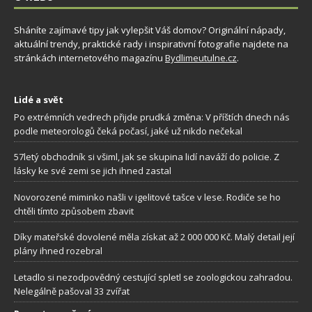
Sháníte zajímavé tipy jak vylepšit Váš domov? Originální nápady,
aktuální trendy, praktické rady i inspirativní fotografie najdete na
stránkách internetového magazínu
Bydlimeutulne.cz
.
Lidé a svět
Po extrémních vedrech přijde prudká změna: V příštích dnech nás
podle meteorologů čeká počasí, jaké už nikdo nečekal
57letý obchodník si všiml, jak se skupina lidí naváží do policie. Z
lásky ke své zemi se jich ihned zastal
Novorozené miminko našli v igelitové tašce v lese. Rodiče se ho
chtěli tímto způsobem zbavit
Díky mateřské dovolené měla získat až 2 000 000 Kč. Malý detail její
plány ihned rozebral
Letadlo si nezodpovědný cestující spletl se zoologickou zahradou.
Nelegálně pašoval 33 zvířat