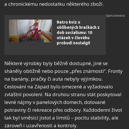
a chronickému nedostatku některého zboží.
Retro kvíz o
oblíbených hračkách z
dob socialismu: 10
otázek v člověku
probudí nostalgii
Některé výrobky byly běžně dostupné, jiné se
sháněly obtížně nebo pouze „přes známosti“. Fronty
na banány, pračky či auta nebyly výjimkou.
Cestování na Západ bylo omezené a vyžadovalo
zvláštní povolení. Na druhou stranu stát poskytoval
levné nájmy v panelových domech, dotované
potraviny či rekreace přes odbory. Každodenní život
tak byl směsicí jistot a limitů – pocitu stability, ale
zároveň i uzavřenosti a kontroly.