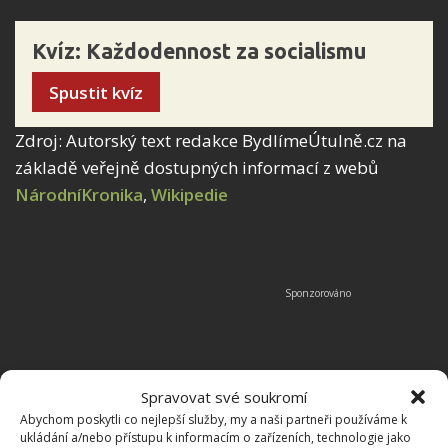
Kvíz: Každodennost za socialismu
Spustit kvíz
Zdroj: Autorský text redakce BydlímeÚtulně.cz na
základě veřejně dostupných informací z webů
NárodníKronika
,
Wikipedie
Spravovat své soukromí
Abychom poskytli co nejlepší služby, my a naši partneři používáme k
ukládání a/nebo přístupu k informacím o zařízeních, technologie jako