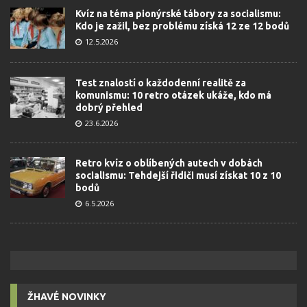
Kvíz na téma pionýrské tábory za socialismu:
Kdo je zažil, bez problému získá 12 ze 12 bodů
12.5.2026
Test znalostí o každodenní realitě za
komunismu: 10 retro otázek ukáže, kdo má
dobrý přehled
23.6.2026
Retro kvíz o oblíbených autech v dobách
socialismu: Tehdejší řidiči musí získat 10 z 10
bodů
6.5.2026
ŽHAVÉ NOVINKY