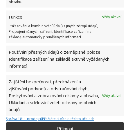
velkým kutilem. V podstatě vše, co je
obsahu.
možné najít v j...
[Více o autorovi]
Funkce
Vždy aktivní
Přiřazování a kombinování údajů z jiných zdrojů údajů,
Propojení různých zařízení, Identifikace zařízení na
základě automaticky přenášených informací.
Používání přesných údajů o zeměpisné poloze,
SOUVISEJÍCÍ ČLÁNKY
Identifikace zařízení na základě aktivně vyžádaných
informací.
Retro kvíz na téma města, která po pádu
socialismu změnila název: 10 otázek ukáže, kdo
má dobrou paměť
Zajištění bezpečnosti, předcházení a
zjišťování podvodů a odstraňování chyb,
Poskytování a zobrazování reklamy a obsahu,
Vždy aktivní
Kvíz o změnách na mapě Evropy po pádu
Ukládání a sdělování voleb ochrany osobních
komunismu: S 10 otázkami si poradí hlavně
údajů.
starší ročníky
Správa 1811 prodejců
Přečtěte si více o těchto účelech
Kvíz na téma předměty v domácnosti z dob
Příjmout