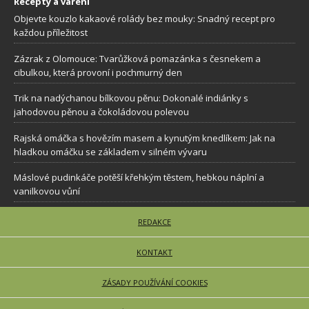
Recepty a vaření
Objevte kouzlo kakaové rolády bez mouky: Snadný recept pro
každou příležitost
Zázrak z Olomouce: Tvarůžková pomazánka s česnekem a
cibulkou, která provoní i pochmurný den
Trik na nadýchanou bílkovou pěnu: Dokonalé indiánky s
jahodovou pěnou a čokoládovou polevou
Rajská omáčka s hovězím masem a kynutým knedlíkem: Jak na
hladkou omáčku se základem v silném vývaru
Máslové pudinkáče potěší křehkým těstem, hebkou náplní a
vanilkovou vůní
REDAKCE
KONTAKT
ZÁSADY POUŽÍVÁNÍ COOKIES