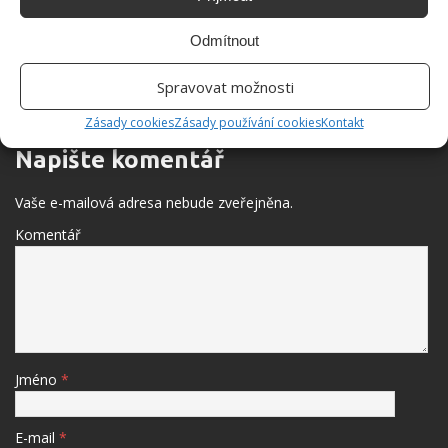
socialismu: Ukáže se, kdo má dobrou paměť
Odmítnout
Spravovat možnosti
BUĎTE PRVNÍ KDO PŘIDÁ KOMENTÁŘ
Zásady cookies
Zásady používání cookies
Kontakt
Napište komentář
Vaše e-mailová adresa nebude zveřejněna.
Komentář
Jméno
*
E-mail
*