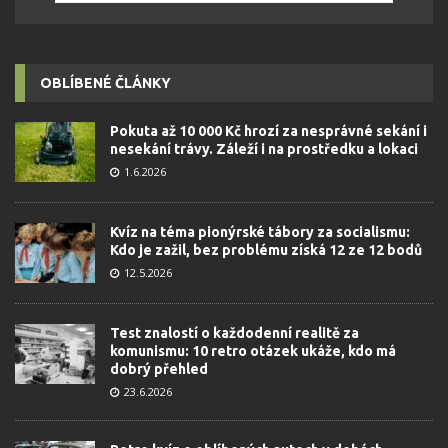
OBLÍBENÉ ČLÁNKY
Pokuta až 10 000 Kč hrozí za nesprávné sekání i
nesekání trávy. Záleží i na prostředku a lokaci
1.6.2026
Kvíz na téma pionýrské tábory za socialismu:
Kdo je zažil, bez problému získá 12 ze 12 bodů
12.5.2026
Test znalostí o každodenní realitě za
komunismu: 10 retro otázek ukáže, kdo má
dobrý přehled
23.6.2026