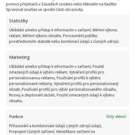
pomocí přepínačů v Zásadách cookies nebo kliknutím na tlačítko
Spravovat souhlas ve spodní části obrazovky.
Přidejte svůj názor
Statistiky
KOMENTOVAT
Ukládání a/nebo přístup k informacím v zařízení, Měření výkonu
reklam, Měření výkonu obsahu, Porozumění publiku
prostřednictvím statistik nebo kombinací údajů z různých zdrojů.
Jiří Kolář
Absolvent České zemědělské
Marketing
univerzity, který je již od malička
velkým kutilem. V podstatě vše, co je
Ukládání a/nebo přístup k informacím v zařízení, Použití
omezených údajů k výběru reklam, Vytváření profilů pro
možné najít v j...
[Více o autorovi]
personalizovanou reklamu, Používání profilů k výběru
personalizované reklamy, Vytváření profilů pro personalizovaný
obsah, Používání profilů pro výběr personalizovaného obsahu,
Rozvoj a zlepšování služeb, Použití omezených údajů k výběru
obsahu.
Funkce
Vždy aktivní
SOUVISEJÍCÍ ČLÁNKY
Přiřazování a kombinování údajů z jiných zdrojů údajů,
Propojení různých zařízení, Identifikace zařízení na