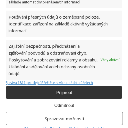
Kvíz o tom, jak probíhal pracovní pohovor za
základě automaticky přenášených informací.
socialismu: Po některých otázkách znejistěl
každý
Používání přesných údajů o zeměpisné poloze,
Identifikace zařízení na základě aktivně vyžádaných
Profesionální hráčka videoher postavila pro
informací.
svou vášeň maličký domeček, který jí poskytuje
vše potřebné
Zajištění bezpečnosti, předcházení a
zjišťování podvodů a odstraňování chyb,
Pracujete z domova? Odstraňte všechny rušivé
Poskytování a zobrazování reklamy a obsahu,
Vždy aktivní
elementy a proměňte domácí kancelář v útulné
Ukládání a sdělování voleb ochrany osobních
místo
údajů.
Správa 1811 prodejců
Přečtěte si více o těchto účelech
BUĎTE PRVNÍ KDO PŘIDÁ KOMENTÁŘ
Příjmout
Napište komentář
Odmítnout
Spravovat možnosti
Vaše e-mailová adresa nebude zveřejněna.
Komentář