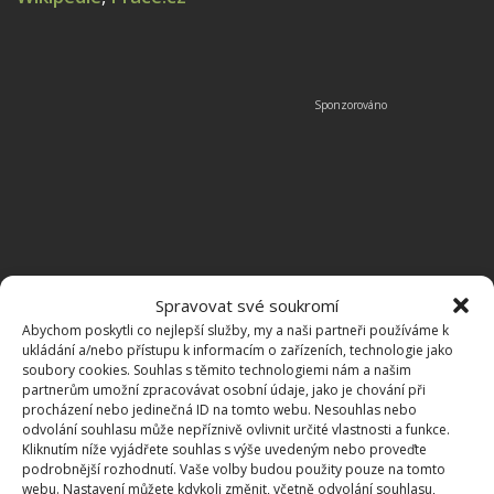
Spravovat své soukromí
Abychom poskytli co nejlepší služby, my a naši partneři používáme k
ukládání a/nebo přístupu k informacím o zařízeních, technologie jako
soubory cookies. Souhlas s těmito technologiemi nám a našim
partnerům umožní zpracovávat osobní údaje, jako je chování při
procházení nebo jedinečná ID na tomto webu. Nesouhlas nebo
odvolání souhlasu může nepříznivě ovlivnit určité vlastnosti a funkce.
Kliknutím níže vyjádřete souhlas s výše uvedeným nebo proveďte
podrobnější rozhodnutí. Vaše volby budou použity pouze na tomto
PRÁCE
SVÁTKY
VOLNO
webu. Nastavení můžete kdykoli změnit, včetně odvolání souhlasu,