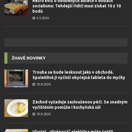
Retro kvíz o oblíbených autech v dobách
socialismu: Tehdejší řidiči musí získat 10 z 10
bodů
6.5.2026
ŽHAVÉ NOVINKY
Trouba se bude lesknout jako v obchodě.
Spolehlivě ji vyčistí obyčejná tableta do myčky
10.8.2026
Záchod vyžaduje zaslouženou péči. Se snadným
vyčištěním pomůže i kuchyňská sůl
10.8.2026
Vlastní „citrónová“ elektřina může šetřit