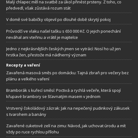
Malý chlapec měl na svatbě za úkol přinést prsteny. Z toho, co
předvedl, však zůstává rozum stát
V domě své babičky objevil po dlouhé době skrytý pokoj
Průvodčí ve vlaku našel tašku s 650 000 Kč. O jejich ponechání
neváhal ani vteřinu a vrátil je majitelce
Jedno z nejkrásnějších českých jmen se vytrácí: Nosí ho už jen
hrstka žen, přestože má nádherný význam
Recepty a vaření
Zavařená masová směs po domácku: Tajná zbraň pro večery bez
plánu a velkého vaření
Bramborák s kuřecí směsí: Poctivá a rychlá večeře, která spojí
křupavé brambory se šťavnatým masem v jednom
Vrstvený čokoládový zázrak: Jak na nepečený pudinkový zákusek
s tvarohem a banány
Zavařené cuketové zelí na zimu: Návod, jak uchovat úrodu a mít
vždy po ruce rychlou přílohu