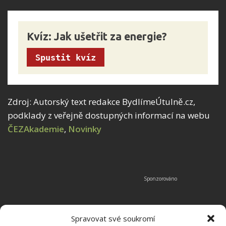
Kvíz: Jak ušetřit za energie?
Spustit kvíz
Zdroj: Autorský text redakce BydlímeÚtulně.cz,
podklady z veřejně dostupných informací na webu
ČEZAkademie
,
Novinky
Spravovat své soukromí