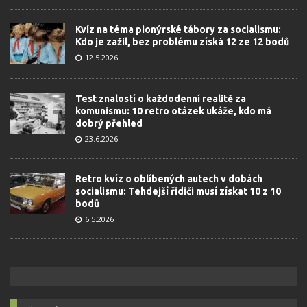
Kvíz na téma pionýrské tábory za socialismu:
Kdo je zažil, bez problému získá 12 ze 12 bodů
12.5.2026
Test znalostí o každodenní realitě za
komunismu: 10 retro otázek ukáže, kdo má
dobrý přehled
23.6.2026
Retro kvíz o oblíbených autech v dobách
socialismu: Tehdejší řidiči musí získat 10 z 10
bodů
6.5.2026