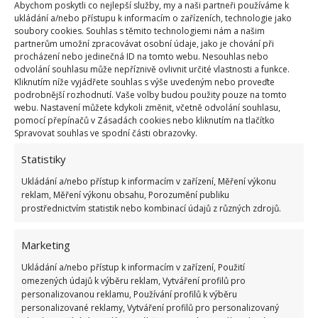
Abychom poskytli co nejlepší služby, my a naši partneři používáme k
ukládání a/nebo přístupu k informacím o zařízeních, technologie jako
soubory cookies. Souhlas s těmito technologiemi nám a našim
partnerům umožní zpracovávat osobní údaje, jako je chování při
procházení nebo jedinečná ID na tomto webu. Nesouhlas nebo
odvolání souhlasu může nepříznivě ovlivnit určité vlastnosti a funkce.
Kliknutím níže vyjádřete souhlas s výše uvedeným nebo proveďte
podrobnější rozhodnutí. Vaše volby budou použity pouze na tomto
webu. Nastavení můžete kdykoli změnit, včetně odvolání souhlasu,
pomocí přepínačů v Zásadách cookies nebo kliknutím na tlačítko
Spravovat souhlas ve spodní části obrazovky.
Statistiky
ENERGIE
NÁVYKY
ÚSPORA
Ukládání a/nebo přístup k informacím v zařízení, Měření výkonu
reklam, Měření výkonu obsahu, Porozumění publiku
prostřednictvím statistik nebo kombinací údajů z různých zdrojů.
Přidejte svůj názor
KOMENTOVAT
Marketing
Ukládání a/nebo přístup k informacím v zařízení, Použití
omezených údajů k výběru reklam, Vytváření profilů pro
Hana Musilová
personalizovanou reklamu, Používání profilů k výběru
personalizované reklamy, Vytváření profilů pro personalizovaný
Do redakce Bydlimeutulne.cz se