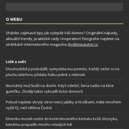
O WEBU
Sháníte zajímavé tipy jak vylepšit Váš domov? Originální nápady,
aktuální trendy, praktické rady i inspirativní fotografie najdete na
stránkách internetového magazínu
Bydlimeutulne.cz
.
Lidé a svět
Dlouhodobě ji podváděl, vymyslela mu pomstu. Každý večer si na
plochu telefonu přidala fotku jedné z milenek
Neznámý muž bušil na dveře. Když odešel, žena našla na klice
gumičku. Zloději takto vykradli tisíce domovů
Pokud najdete skrytý citron mezi jablky a hruškami, máte mnohem
vyšší IQ, než většina Čechů
Dívenku museli uvést do kontrolovaného kómatu kvůli zlozvyku,
kterému propadlo mnoho mladých lidí