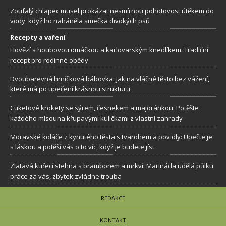
Zoufalý chlapec musel prokázat nesmírnou pohotovost útěkem do
vody, když ho naháněla smečka divokých psů
Recepty a vaření
Hovězí s houbovou omáčkou a karlovarským knedlíkem: Tradiční
recept pro rodinné obědy
Dvoubarevná hrníčková bábovka: Jak na vláčné těsto bez vážení,
které má po upečení krásnou strukturu
Cuketové krokety se sýrem, česnekem a majoránkou: Potěšte
každého mlsouna křupavými kuličkami z vlastní zahrady
Moravské koláče z kynutého těsta s tvarohem a povidly: Upečte je
s láskou a potěší vás o to víc, když je budete jíst
Zlatavá kuřecí stehna s bramborem a mrkví: Marináda udělá půlku
práce za vás, zbytek zvládne trouba
REDAKCE
KONTAKT