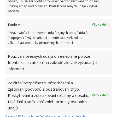
obsah, Používání profilů pro výběr personalizovaného obsahu,
přidala během svých studií a práce
Rozvoj a zlepšování služeb, Použití omezených údajů k výběru
redaktorky ji tak nadchla, že se
obsahu.
rozhodla zůstat. Její v...
[Více o
autorovi]
Funkce
Vždy aktivní
Přiřazování a kombinování údajů z jiných zdrojů údajů,
Propojení různých zařízení, Identifikace zařízení na
základě automaticky přenášených informací.
Používání přesných údajů o zeměpisné poloze,
SOUVISEJÍCÍ ČLÁNKY
Identifikace zařízení na základě aktivně vyžádaných
informací.
Nápady na to, jak v domácnosti ušetřit tisíce a
nemuset počítat každou korunu
Zajištění bezpečnosti, předcházení a
zjišťování podvodů a odstraňování chyb,
Poskytování a zobrazování reklamy a obsahu,
Je levnější mít topení zapnuté nebo ho každý
Vždy aktivní
den zapínat a vypínat? Chybou lidé zbytečně
Ukládání a sdělování voleb ochrany osobních
přicházejí o peníze
údajů.
Správa 1811 prodejců
Přečtěte si více o těchto účelech