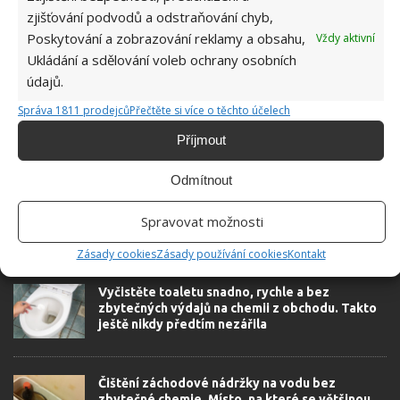
zjišťování podvodů a odstraňování chyb,
Poskytování a zobrazování reklamy a obsahu,
Vždy aktivní
Ukládání a sdělování voleb ochrany osobních
údajů.
BATERIE
DOMÁCNOSTI
ELEKTRONIKA
Správa 1811 prodejců
Přečtěte si více o těchto účelech
KOHOUTKY
KORUNA
PENĚŽENKA
PENÍZE
Příjmout
RADIÁTORY
TOALETA
ÚSPORA
Odmítnout
Spravovat možnosti
SOUVISEJÍCÍ ČLÁNKY
Zásady cookies
Zásady používání cookies
Kontakt
Vyčistěte toaletu snadno, rychle a bez
zbytečných výdajů na chemii z obchodu. Takto
ještě nikdy předtím nezářila
Čištění záchodové nádržky na vodu bez
zbytečné chemie. Místo, na které se většinou