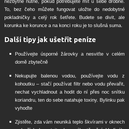
nezbytně nutné, pokud potřebujete mít u sebe drobné.
To, bez čeho můžete fungovat uložte do nedobytné
pokladničky a celý rok šetřete. Budete se divit, ale
korunka ke korunce a na konci roku je to slušná suma.
Další tipy jak ušetřit peníze
Používejte úsporné žárovky a nesviťte v celém
domě zbytečně
Nekupujte balenou vodou, používejte vodu z
kohoutku – stačí používat filtr nebo vodu převařit,
nechat vychladnout a hodit do ní přes noc snítku
koriandru, ten do sebe natahuje toxiny. Bylinku pak
vyhoďte
Zjistěte, zda vám neuniká teplo škvírami v oknech