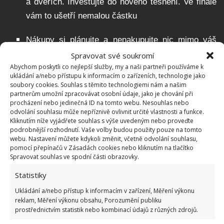
a dveřích. Investujte do nového těsnění. Ve finále
vám to ušetří nemalou částku
Nákupy si plánujte a nenakupujte nic mimo váš
seznam. Nenechte se unášet reklamou a
Spravovat své soukromí
Abychom poskytli co nejlepší služby, my a naši partneři používáme k
bezkonkurenčními nabídkami. Stává se, že pak
ukládání a/nebo přístupu k informacím o zařízeních, technologie jako
lidé kupují i to, co vlastně vůbec nepotřebují a
soubory cookies. Souhlas s těmito technologiemi nám a našim
partnerům umožní zpracovávat osobní údaje, jako je chování při
původně nechtěli
procházení nebo jedinečná ID na tomto webu. Nesouhlas nebo
odvolání souhlasu může nepříznivě ovlivnit určité vlastnosti a funkce.
Při vaření používejte správnou velikost plotýnky.
Kliknutím níže vyjádřete souhlas s výše uvedeným nebo proveďte
podrobnější rozhodnutí. Vaše volby budou použity pouze na tomto
Nedávejte malý hrnec na velkou plotýnku a
webu. Nastavení můžete kdykoli změnit, včetně odvolání souhlasu,
nepoužívejte velký žár, teplo pak uniká a
pomocí přepínačů v Zásadách cookies nebo kliknutím na tlačítko
Spravovat souhlas ve spodní části obrazovky.
spotřebováváte více energie, než je potřeba.
Statistiky
Všechno jsou to možná maličkosti, ale právě tyto
Ukládání a/nebo přístup k informacím v zařízení, Měření výkonu
drobnosti všechny dohromady, vám dokážou ušetřit
reklam, Měření výkonu obsahu, Porozumění publiku
prostřednictvím statistik nebo kombinací údajů z různých zdrojů.
několik tisícovek ročně. Šetřit se dá samozřejmě i ještě