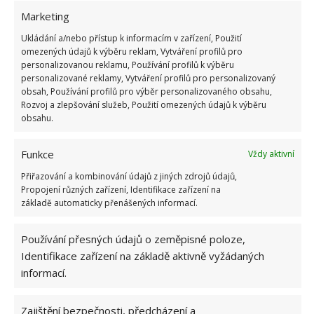
dalšími drobnostmi. To je jen hrstka toho, co můžete
Marketing
udělat proto, abyste na konci roku měli úsměv na tváři
Ukládání a/nebo přístup k informacím v zařízení, Použití
a ušetřené peníze.
omezených údajů k výběru reklam, Vytváření profilů pro
personalizovanou reklamu, Používání profilů k výběru
Obrázky: pixabay
personalizované reklamy, Vytváření profilů pro personalizovaný
obsah, Používání profilů pro výběr personalizovaného obsahu,
Rozvoj a zlepšování služeb, Použití omezených údajů k výběru
obsahu.
Funkce
Vždy aktivní
Přiřazování a kombinování údajů z jiných zdrojů údajů,
Propojení různých zařízení, Identifikace zařízení na
základě automaticky přenášených informací.
Používání přesných údajů o zeměpisné poloze,
Identifikace zařízení na základě aktivně vyžádaných
informací.
Zajištění bezpečnosti, předcházení a