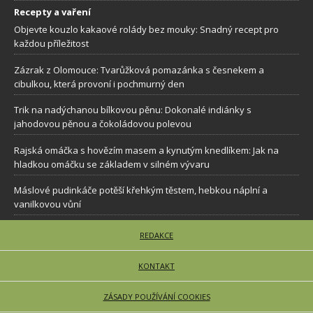
Recepty a vaření
Objevte kouzlo kakaové rolády bez mouky: Snadný recept pro
každou příležitost
Zázrak z Olomouce: Tvarůžková pomazánka s česnekem a
cibulkou, která provoní i pochmurný den
Trik na nadýchanou bílkovou pěnu: Dokonalé indiánky s
jahodovou pěnou a čokoládovou polevou
Rajská omáčka s hovězím masem a kynutým knedlíkem: Jak na
hladkou omáčku se základem v silném vývaru
Máslové pudinkáče potěší křehkým těstem, hebkou náplní a
vanilkovou vůní
REDAKCE
KONTAKT
ZÁSADY POUŽÍVÁNÍ COOKIES