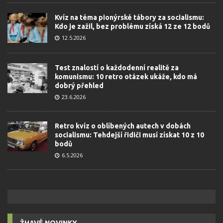
Kvíz na téma pionýrské tábory za socialismu:
Kdo je zažil, bez problému získá 12 ze 12 bodů
12.5.2026
Test znalostí o každodenní realitě za
komunismu: 10 retro otázek ukáže, kdo má
dobrý přehled
23.6.2026
Retro kvíz o oblíbených autech v dobách
socialismu: Tehdejší řidiči musí získat 10 z 10
bodů
6.5.2026
ŽHAVÉ NOVINKY