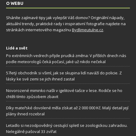
O WEBU
Sháníte zajímavé tipy jak vylepšit Váš domov? Originální nápady,
aktuální trendy, praktické rady i inspirativní fotografie najdete na
stránkách internetového magazínu
Bydlimeutulne.cz
.
Lidé a svět
Po extrémních vedrech přijde prudká změna: V příštích dnech nás
podle meteorologů čeká počasí, jaké už nikdo nečekal
57letý obchodník si všiml, jak se skupina lidí naváží do policie. Z
lásky ke své zemi se jich ihned zastal
Novorozené miminko našli v igelitové tašce v lese. Rodiče se ho
chtěli tímto způsobem zbavit
Díky mateřské dovolené měla získat až 2 000 000 Kč. Malý detail její
plány ihned rozebral
Letadlo si nezodpovědný cestující spletl se zoologickou zahradou.
Nelegálně pašoval 33 zvířat