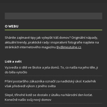
O WEBU
Sháníte zajímavé tipy jak vylepšit Váš domov? Originální nápady,
aktuální trendy, praktické rady i inspirativní fotografie najdete na
stránkách internetového magazínu
Bydlimeutulne.cz
.
Lidé a svět
Vyzvedla si dítě ve školce a jela domů. To, co našla na jeho těle, ji
do běla vytočilo
Přání postaršího zákazníka označil za nadlidský úkol. Kadeřník
však předvedl výkon z jiného světa
Slepé, třínohé kotě se dostalo z útulku na Národní den koťat.
Konečně našlo svůj nový domov