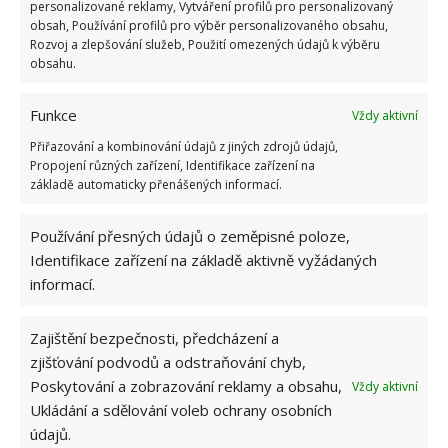
personalizované reklamy, Vytváření profilů pro personalizovaný
obsah, Používání profilů pro výběr personalizovaného obsahu,
Absolvent České zemědělské
Rozvoj a zlepšování služeb, Použití omezených údajů k výběru
univerzity, který je již od malička
obsahu.
velkým kutilem. V podstatě vše, co je
možné najít v j...
[Více o autorovi]
Funkce
Vždy aktivní
Přiřazování a kombinování údajů z jiných zdrojů údajů,
Propojení různých zařízení, Identifikace zařízení na
základě automaticky přenášených informací.
Používání přesných údajů o zeměpisné poloze,
SOUVISEJÍCÍ ČLÁNKY
Identifikace zařízení na základě aktivně vyžádaných
informací.
Drtivá většina lidí pěstuje okurky celý život
špatně kvůli této chybě. Postupujte takto
Zajištění bezpečnosti, předcházení a
zjišťování podvodů a odstraňování chyb,
Poskytování a zobrazování reklamy a obsahu,
Vždy aktivní
Díky tomuto hnojivu z kuchyňských zbytků
Ukládání a sdělování voleb ochrany osobních
budete mít úrodu okurek na rozdávání
údajů.