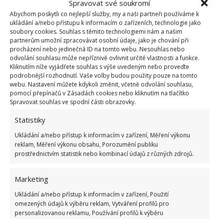
Spravovat své soukromí
Abychom poskytli co nejlepší služby, my a naši partneři používáme k
ukládání a/nebo přístupu k informacím o zařízeních, technologie jako
soubory cookies. Souhlas s těmito technologiemi nám a našim
partnerům umožní zpracovávat osobní údaje, jako je chování při
procházení nebo jedinečná ID na tomto webu. Nesouhlas nebo
odvolání souhlasu může nepříznivě ovlivnit určité vlastnosti a funkce.
Kliknutím níže vyjádřete souhlas s výše uvedeným nebo proveďte
podrobnější rozhodnutí. Vaše volby budou použity pouze na tomto
webu. Nastavení můžete kdykoli změnit, včetně odvolání souhlasu,
pomocí přepínačů v Zásadách cookies nebo kliknutím na tlačítko
Spravovat souhlas ve spodní části obrazovky.
Statistiky
Ukládání a/nebo přístup k informacím v zařízení, Měření výkonu
SÁZENÍ
SKLIZEŇ
ZAHRADNIČENÍ
reklam, Měření výkonu obsahu, Porozumění publiku
prostřednictvím statistik nebo kombinací údajů z různých zdrojů.
Přidejte svůj názor
Marketing
KOMENTOVAT
Ukládání a/nebo přístup k informacím v zařízení, Použití
omezených údajů k výběru reklam, Vytváření profilů pro
personalizovanou reklamu, Používání profilů k výběru
Jiří Kolář