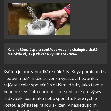
Kvíz na téma úspora spotřeby vody na chalupě a chatě:
Málokdo ví, jak ji získat a využít efektivně
Květen je pro zahrádkáře důležitý. Když pominou tzv.
„ledoví muži“, může se venku vysazovat paprika,
rajčata i celer společně s dalšími druhy jako fazole
nebo mrkev. Toto období je ideální také pro výsev
ředkviček, pastináku nebo špenátu, které rychle
rostou a přinášejí ranou sklizeň. V následujícím