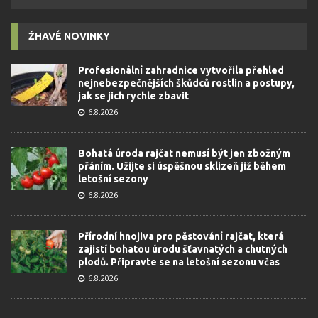
ŽHAVÉ NOVINKY
Profesionální zahradnice vytvořila přehled
nejnebezpečnějších škůdců rostlin a postupy,
jak se jich rychle zbavit
6.8.2026
Bohatá úroda rajčat nemusí být jen zbožným
přáním. Užijte si úspěšnou sklizeň již během
letošní sezony
6.8.2026
Přírodní hnojiva pro pěstování rajčat, která
zajistí bohatou úrodu šťavnatých a chutných
plodů. Připravte se na letošní sezonu včas
6.8.2026