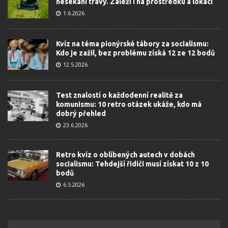
nesekání trávy. Záleží i na prostředku a lokaci
1.6.2026
Kvíz na téma pionýrské tábory za socialismu:
Kdo je zažil, bez problému získá 12 ze 12 bodů
12.5.2026
Test znalostí o každodenní realitě za
komunismu: 10 retro otázek ukáže, kdo má
dobrý přehled
23.6.2026
Retro kvíz o oblíbených autech v dobách
socialismu: Tehdejší řidiči musí získat 10 z 10
bodů
6.5.2026