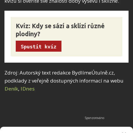
kvízu si ověříte své znalosti doby výsevu i sklizně.
Kvíz: Kdy se sází a sklízí různé 
plodiny?
Spustit kvíz
Zdroj: Autorský text redakce BydlímeÚtulně.cz,
podklady z veřejně dostupných informací na webu
Deník
,
IDnes