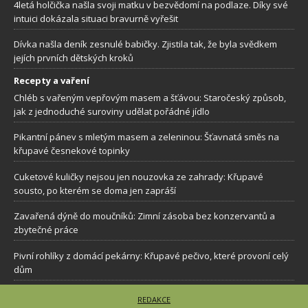
4letá holčička našla svoji matku v bezvědomí na podlaze. Díky své
intuici dokázala situaci bravurně vyřešit
Dívka našla deník zesnulé babičky. Zjistila tak, že byla svědkem
jejích prvních dětských kroků
Recepty a vaření
Chléb s vařeným vepřovým masem a šťávou: Staročeský způsob,
jak z jednoduché suroviny udělat pořádné jídlo
Pikantní pánev s mletým masem a zeleninou: Šťavnatá směs na
křupavé česnekové topinky
Cuketové kuličky nejsou jen nouzovka ze zahrady: Křupavé
sousto, po kterém se doma jen zapráší
Zavařená dýně do moučníků: Zimní zásoba bez konzervantů a
zbytečné práce
Pivní rohlíky z domácí pekárny: Křupavé pečivo, které provoní celý
dům
REDAKCE