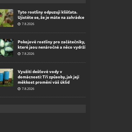
Tyto rostliny odpuzují klíšťata.
Ujistěte se, že je máte na zahrádce
7.8.2026
Pokojové rostliny pro začátečníky,
které jsou nenáročné a něco vydrží
7.8.2026
Využití dešťové vody v
domácnosti: Tři způsoby, jak její
měkkost promění váš úklid
7.8.2026