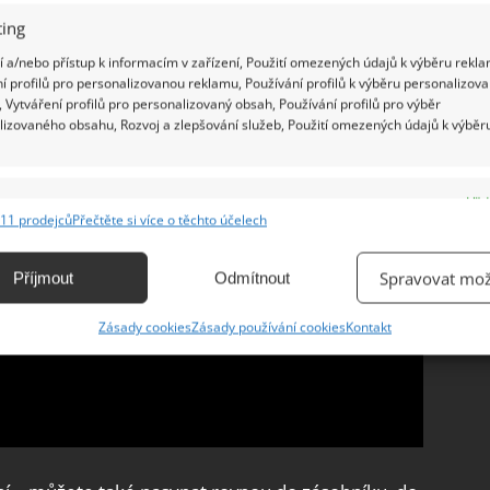
ing
 a/nebo přístup k informacím v zařízení, Použití omezených údajů k výběru rekla
í profilů pro personalizovanou reklamu, Používání profilů k výběru personalizov
 Vytváření profilů pro personalizovaný obsah, Používání profilů pro výběr
lizovaného obsahu, Rozvoj a zlepšování služeb, Použití omezených údajů k výběr
e
Vžd
11 prodejců
Přečtěte si více o těchto účelech
ání a kombinování údajů z jiných zdrojů údajů, Propojení různých zařízení,
kace zařízení na základě automaticky přenášených informací.
Spravovat mož
Příjmout
Odmítnout
ání přesných údajů o zeměpisné poloze, Identifikace zařízení na
Zásady cookies
Zásady používání cookies
Kontakt
ě aktivně vyžádaných informací.
ění bezpečnosti, předcházení a zjišťování podvodů a
ňování chyb, Poskytování a zobrazování reklamy a obsahu,
Vžd
ní a sdělování voleb ochrany osobních údajů.