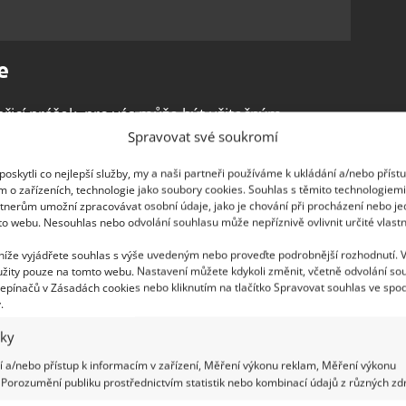
e
přicí prášek, pro vás může být užitečným
Spravovat své soukromí
innost je dána obsahem jedlé sody a některých
. Při tom se
uvolňuje oxid uhličitý, což pomáhá
oskytli co nejlepší služby, my a naši partneři používáme k ukládání a/nebo příst
y. Takže nechcete-li čistit skvrny samostatně, jak
m o zařízeních, technologie jako soubory cookies. Souhlas s těmito technologiem
tnerům umožní zpracovávat osobní údaje, jako je chování při procházení nebo j
míchejte kypřicí prášek do běžného pracího
to webu. Nesouhlas nebo odvolání souhlasu může nepříznivě ovlivnit určité vlastn
ou, ale také s mastnotou a plísněmi, jak uvádí
 níže vyjádřete souhlas s výše uvedeným nebo proveďte podrobnější rozhodnutí. 
žity pouze na tomto webu. Nastavení můžete kdykoli změnit, včetně odvolání so
epínačů v Zásadách cookies nebo kliknutím na tlačítko Spravovat souhlas ve spod
lé nebo zašedlé, mohlo by pomoci, když před
.
dy s větší dávkou prášku do pečiva. Nechte prádlo
iky
erte běžným způsobem.
U velmi jemných textilií
 a/nebo přístup k informacím v zařízení, Měření výkonu reklam, Měření výkonu
i kypřicí prášek vyzkoušejte na malém kousku
Porozumění publiku prostřednictvím statistik nebo kombinací údajů z různých zdr
abyste měli jistotu, že si prádlo nezničíte.