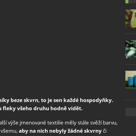
níky beze skvrn, to je sen každé hospodyňky.
u fleky všeho druhu hodně vidět.
alší výše jmenované textilie měly stále svěží barvu,
e všemu,
aby na nich nebyly žádné skvrny
či