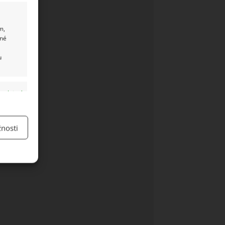
m,
ané
u
y aktivní
nosti
y aktivní