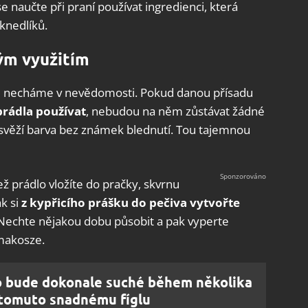
naučte při praní používat ingredienci, která
knedlíků.
ným využitím
víli necháme v nevědomosti. Pokud danou přísadu
 prádla používat
, nebudou na něm zůstávat žádné
 svěží barva bez známek blednutí. Tou tajemnou
ež prádlo vložíte do pračky, skvrnu
k si
z kypřicího prášku do pečiva vytvořte
Nechte nějakou dobu působit a pak vyperte
makosze.
o bude dokonale suché během několika
 tomuto snadnému fíglu