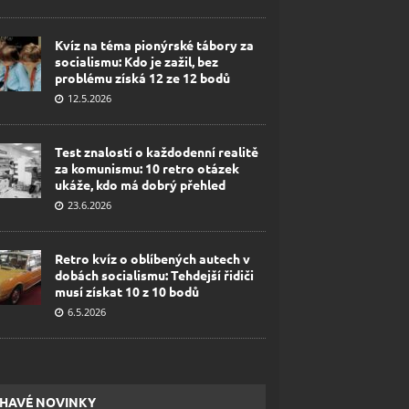
Kvíz na téma pionýrské tábory za
socialismu: Kdo je zažil, bez
problému získá 12 ze 12 bodů
12.5.2026
Test znalostí o každodenní realitě
za komunismu: 10 retro otázek
ukáže, kdo má dobrý přehled
23.6.2026
Retro kvíz o oblíbených autech v
dobách socialismu: Tehdejší řidiči
musí získat 10 z 10 bodů
6.5.2026
HAVÉ NOVINKY