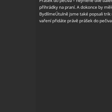
Prášek do pečiva – nejméně dvě bale
přihrádky na praní. A dokonce by mě
BydlímeÚtulně jsme také popsali trik
vaření přidáte právě prášek do pečiva