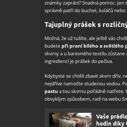
známky zaprání? Snadná pomoc. Jen se 
správně patří do buchet, koláčů nebo 
Tajuplný prášek s rozlič
Možná, že už tušíte, ale ještě vás ch
budete
při praní bílého a světlého
skvrny a u barevného textilu zůstane
ingrediencí je prášek do pečiva.
Kdybyste se chtěli zbavit skvrn dřív, n
nejdříve namočte studenou vodou. Pa
pastu
a tou skvrnu pořádně natřete. 
obvyklým způsobem, radí na webu S
Vaše prádl
hodin díky