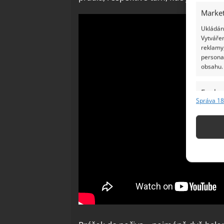
Market
Ukládání
Vytvářen
reklamy,
persona
obsahu.
Funkc
Správa 18
Přiřazov
Identifi
Použív
základ
Zajišt
odstra
Ukládá