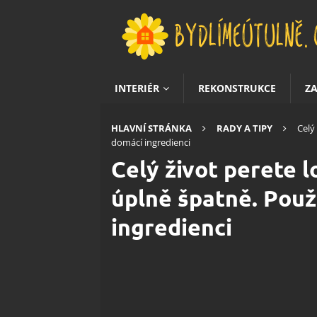
INTERIÉR
REKONSTRUKCE
Z
HLAVNÍ STRÁNKA
RADY A TIPY
Celý
domácí ingredienci
Celý život perete l
úplně špatně. Použ
ingredienci