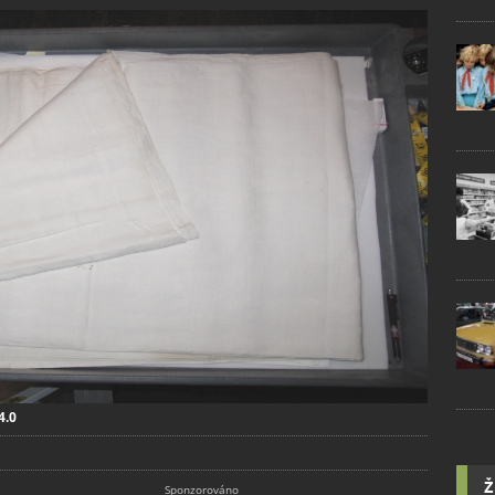
4.0
Ž