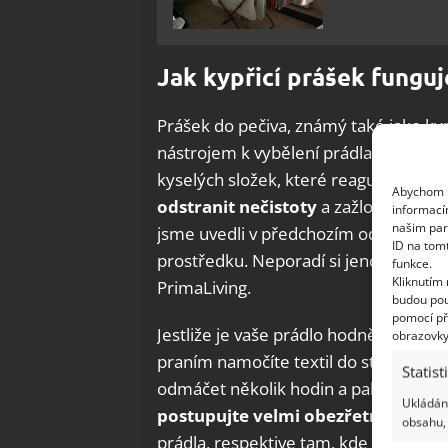
Jak kypřicí prášek funguj
Prášek do pečiva, známý také jako ky
nástrojem k vybělení prádla. Jeho úč
kyselých složek, které reagují s vodou
Abychom p
odstranit nečistoty
a zažloutlé skvrn
informací
našim par
jsme uvedli v předchozím odstavci, v
ID na tom
prostředku. Neporadí si jenom se špín
funkce.
Kliknutím
PrimaLiving.
budou pou
pomocí př
Jestliže je vaše prádlo hodně zažlout
obrazovky
praním namočíte textil do studené vo
Statist
odmáčet několik hodin a pak je vyp
Ukládání
postupujte velmi obezřetně
, raděj
obsahu, 
prádla, respektive tam, kde je skvrna, 