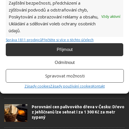
Zajištění bezpečnosti, předcházení a
RUSTIKÁLNÍ STYL
VENKOV
zjišťování podvodů a odstraňování chyb,
Poskytování a zobrazování reklamy a obsahu,
Vždy aktivní
Ukládání a sdělování voleb ochrany osobních
údajů.
SOUVISEJÍCÍ ČLÁNKY
Správa 1811 prodejců
Přečtěte si více o těchto účelech
Pravidla spojená s ložnicí aneb 5 věcí, které v
Příjmout
žádném případě nepatří do ložnice
Odmítnout
Spravovat možnosti
Zajímavé tipy na podlahové krytiny do kuchyně
– už víte, kterou a podle čeho vybrat?
Zásady cookies
Zásady používání cookies
Kontakt
Porovnání cen palivového dřeva v Česku: Dřevo
z jehličnanů lze sehnat i za 1 300 Kč za metr
sypaný