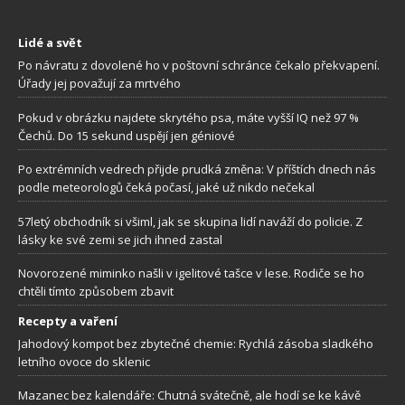
Lidé a svět
Po návratu z dovolené ho v poštovní schránce čekalo překvapení.
Úřady jej považují za mrtvého
Pokud v obrázku najdete skrytého psa, máte vyšší IQ než 97 %
Čechů. Do 15 sekund uspějí jen géniové
Po extrémních vedrech přijde prudká změna: V příštích dnech nás
podle meteorologů čeká počasí, jaké už nikdo nečekal
57letý obchodník si všiml, jak se skupina lidí naváží do policie. Z
lásky ke své zemi se jich ihned zastal
Novorozené miminko našli v igelitové tašce v lese. Rodiče se ho
chtěli tímto způsobem zbavit
Recepty a vaření
Jahodový kompot bez zbytečné chemie: Rychlá zásoba sladkého
letního ovoce do sklenic
Mazanec bez kalendáře: Chutná svátečně, ale hodí se ke kávě