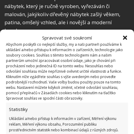
nábytek, který je ručně vyroben, vyřezáván či
malován, jakýkoliv dřevěný nábytek zašlý věkem,
patina, omšelý vzhled, ale i novější a moderní
kousky.
Spravovat své soukromí
Zapomenout při zařizování nesmíte ani na stěny,
Abychom poskytli co nejlepší služby, my a naši partneři používáme k
ukládání a/nebo přístupu k informacím o zařízeních, technologie jako
stropy a podlahy. Stěny mohou být bílé s dřevěným
soubory cookies. Souhlas s těmito technologiemi nám a našim
obložením anebo kámen. Chcete-li si ušetřit finance,
partnerům umožní zpracovávat osobní údaje, jako je chování při
procházení nebo jedinečná ID na tomto webu. Nesouhlas nebo
lze použít zdařilé 3D tapety. Typické jsou pro tento
odvolání souhlasu může nepříznivě ovlivnit určité vlastnosti a funkce.
styl i trámy. Existují firmy, které dokonce vyrábějí
Kliknutím níže vyjádřete souhlas s výše uvedeným nebo proveďte
podrobnější rozhodnutí. Vaše volby budou použity pouze na tomto
nábytek ze starých trámů. Pořídit se vyplatí i
webu. Nastavení můžete kdykoli změnit, včetně odvolání souhlasu,
solitérní kousky, jako je prádelník, noční stolek,
pomocí přepínačů v Zásadách cookies nebo kliknutím na tlačítko
Spravovat souhlas ve spodní části obrazovky.
komoda. Z doplňků jsou to třeba kožešiny, košíky,
kostkovaný pléd, svícny a svíčky, paroží na stěně,
Statistiky
živé i sušené květiny, stylové lampičky.
Ukládání a/nebo přístup k informacím v zařízení, Měření výkonu
reklam, Měření výkonu obsahu, Porozumění publiku
prostřednictvím statistik nebo kombinací údajů z různých zdrojů.
Obrázek: thesleepjudge.com, animalfactsblog.com