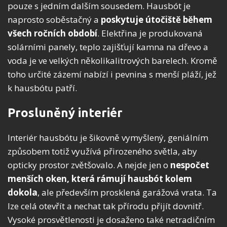
pouze s jedním dalším sousedem. Hausbót je
naprosto soběstačný a
poskytuje útočiště během
všech ročních období
. Elektřina je produkovaná
solárními panely, teplo zajišťují kamna na dřevo a
voda je ve velkých několikalitrových barelech. Kromě
toho určité zázemí nabízí i pevnina s menší pláží, jež
k hausbótu patří.
Prosluněný interiér
Interiér hausbótu je šikovně vymyšlený, geniálním
způsobem totiž využívá přirozeného světla, aby
opticky prostor zvětšovalo. A nejde jen o
nespočet
menších oken, která rámují hausbót kolem
dokola
, ale především prosklená garážová vrata. Ta
lze celá otevřít a nechat tak přírodu přijít dovnitř.
Vysoké prosvětlenosti je dosaženo také netradičním