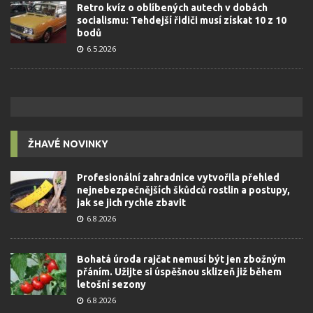
Retro kvíz o oblíbených autech v dobách
socialismu: Tehdejší řidiči musí získat 10 z 10
bodů
6.5.2026
ŽHAVÉ NOVINKY
Profesionální zahradnice vytvořila přehled
nejnebezpečnějších škůdců rostlin a postupy,
jak se jich rychle zbavit
6.8.2026
Bohatá úroda rajčat nemusí být jen zbožným
přáním. Užijte si úspěšnou sklizeň již během
letošní sezony
6.8.2026