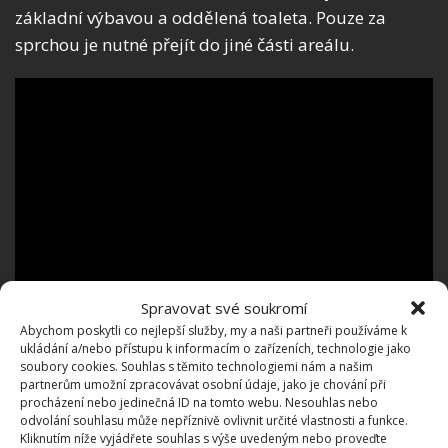
základní výbavou a oddělená toaleta. Pouze za
sprchou je nutné přejít do jiné části areálu.
Spravovat své soukromí
Abychom poskytli co nejlepší služby, my a naši partneři používáme k
ukládání a/nebo přístupu k informacím o zařízeních, technologie jako
soubory cookies. Souhlas s těmito technologiemi nám a našim
partnerům umožní zpracovávat osobní údaje, jako je chování při
procházení nebo jedinečná ID na tomto webu. Nesouhlas nebo
odvolání souhlasu může nepříznivě ovlivnit určité vlastnosti a funkce.
Kliknutím níže vyjádřete souhlas s výše uvedeným nebo proveďte