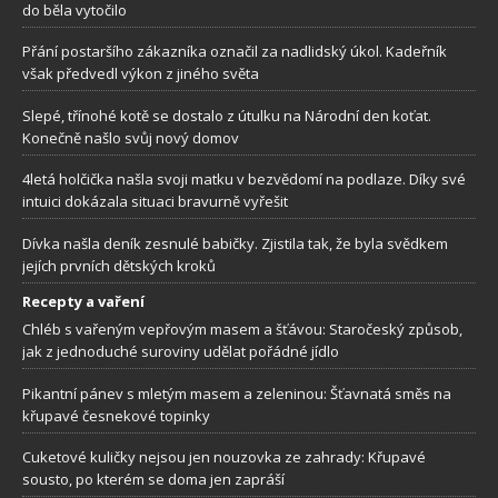
do běla vytočilo
Přání postaršího zákazníka označil za nadlidský úkol. Kadeřník
však předvedl výkon z jiného světa
Slepé, třínohé kotě se dostalo z útulku na Národní den koťat.
Konečně našlo svůj nový domov
4letá holčička našla svoji matku v bezvědomí na podlaze. Díky své
intuici dokázala situaci bravurně vyřešit
Dívka našla deník zesnulé babičky. Zjistila tak, že byla svědkem
jejích prvních dětských kroků
Recepty a vaření
Chléb s vařeným vepřovým masem a šťávou: Staročeský způsob,
jak z jednoduché suroviny udělat pořádné jídlo
Pikantní pánev s mletým masem a zeleninou: Šťavnatá směs na
křupavé česnekové topinky
Cuketové kuličky nejsou jen nouzovka ze zahrady: Křupavé
sousto, po kterém se doma jen zapráší