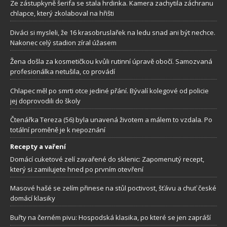
Ze zástupkyně šerifa se stala hrdinka. Kamera zachytila záchranu
chlapce, který zkolaboval na hřišti
Diváci si mysleli, že 16 krasobruslařek na ledu snad ani být nechce.
Nakonec celý stadion zíral úžasem
Žena došla za kosmetičkou kvůli rutinní úpravě obočí. Samozvaná
profesionálka netušila, co provádí
Chlapec měl po smrti otce jediné přání. Bývalí kolegové od policie
jej doprovodili do školy
Čtenářka Tereza (56) byla unavená životem a málem to vzdala. Po
totální proměně je k nepoznání
Recepty a vaření
Domácí cuketové zelí zavařené do sklenic: Zapomenutý recept,
který si zamilujete hned po prvním otevření
Masové hašé se zelím přinese na stůl poctivost, šťávu a chuť české
domácí klasiky
Buřty na černém pivu: Hospodská klasika, po které se jen zapráší