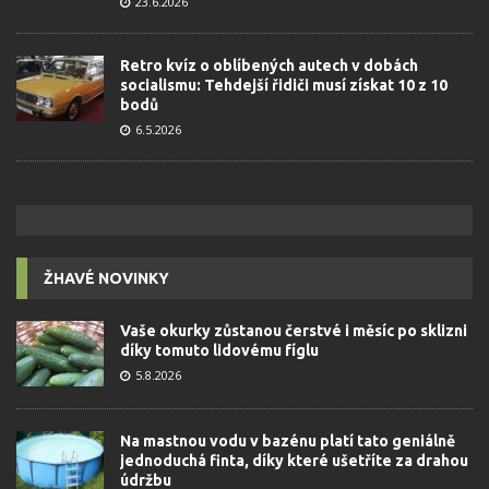
23.6.2026
Retro kvíz o oblíbených autech v dobách
socialismu: Tehdejší řidiči musí získat 10 z 10
bodů
6.5.2026
ŽHAVÉ NOVINKY
Vaše okurky zůstanou čerstvé i měsíc po sklizni
díky tomuto lidovému fíglu
5.8.2026
Na mastnou vodu v bazénu platí tato geniálně
jednoduchá finta, díky které ušetříte za drahou
údržbu