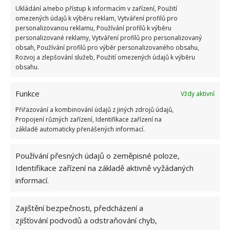
Ukládání a/nebo přístup k informacím v zařízení, Použití
omezených údajů k výběru reklam, Vytváření profilů pro
personalizovanou reklamu, Používání profilů k výběru
personalizované reklamy, Vytváření profilů pro personalizovaný
obsah, Používání profilů pro výběr personalizovaného obsahu,
Rozvoj a zlepšování služeb, Použití omezených údajů k výběru
obsahu.
Funkce
Vždy aktivní
Určitě není malý
Přiřazování a kombinování údajů z jiných zdrojů údajů,
Propojení různých zařízení, Identifikace zařízení na
I když nemá ani 40 metrů čtverečných, tak rozhodně
základě automaticky přenášených informací.
není malý. Stačilo vše správně rozvrhnout, zvolit
Používání přesných údajů o zeměpisné poloze,
otevřené dispozice, využít každý centimetr místa a je
Identifikace zařízení na základě aktivně vyžádaných
vidět, že interiér rozhodně není malý. A co kdyby,
informací.
každého stejně více zajímá styl šedesátých let.
Zajištění bezpečnosti, předcházení a
zjišťování podvodů a odstraňování chyb,