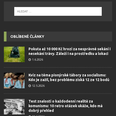
OBLÍBENÉ ČLÁNKY
Pokuta až 10 000 Kč hrozí za nesprávné sekání i
nesekání trávy. Záleží i na prostředku a lokaci
1.6.2026
Kvíz na téma pionýrské tábory za socialismu:
Kdo je zažil, bez problému získá 12 ze 12 bodů
12.5.2026
Test znalostí o každodenní realitě za
komunismu: 10 retro otázek ukáže, kdo má
dobrý přehled