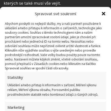
kterých se také musí vše vejít.
Spravovat své soukromí
Abychom poskytli co nejlepší služby, my a naši partneři používáme k
ukládání a/nebo přístupu k informacím o zařízeních, technologie jako
soubory cookies. Souhlas s těmito technologiemi nám a našim
partnerům umožní zpracovávat osobní údaje, jako je chování při
procházení nebo jedinečná ID na tomto webu. Nesouhlas nebo
odvolání souhlasu může nepříznivě ovlivnit určité vlastnosti a funkce.
Kliknutím níže vyjádřete souhlas s výše uvedeným nebo proveďte
podrobnější rozhodnutí. Vaše volby budou použity pouze na tomto
webu. Nastavení můžete kdykoli změnit, včetně odvolání souhlasu,
pomocí přepínačů v Zásadách cookies nebo kliknutím na tlačítko
Spravovat souhlas ve spodní části obrazovky.
Statistiky
Ukládání a/nebo přístup k informacím v zařízení, Měření výkonu
reklam, Měření výkonu obsahu, Porozumění publiku
prostřednictvím statistik nebo kombinací údajů z různých zdrojů.
Marketing