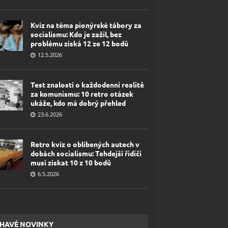
Kvíz na téma pionýrské tábory za
socialismu: Kdo je zažil, bez
problému získá 12 ze 12 bodů
12.5.2026
Test znalostí o každodenní realitě
za komunismu: 10 retro otázek
ukáže, kdo má dobrý přehled
23.6.2026
Retro kvíz o oblíbených autech v
dobách socialismu: Tehdejší řidiči
musí získat 10 z 10 bodů
6.5.2026
HAVÉ NOVINKY