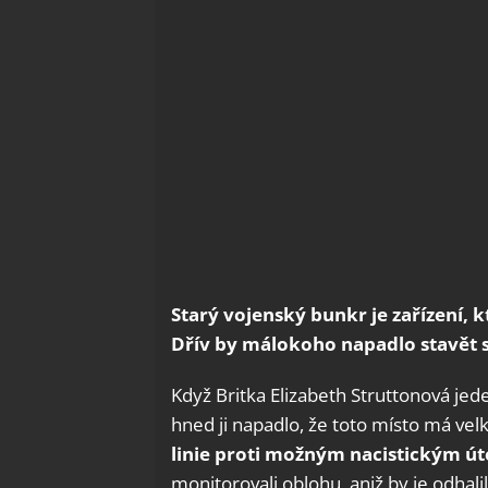
Starý vojenský bunkr je zařízení, 
Dřív by málokoho napadlo stavět si 
Když Britka Elizabeth Struttonová jed
hned ji napadlo, že toto místo má velk
linie proti možným nacistickým 
monitorovali oblohu, aniž by je odhalil