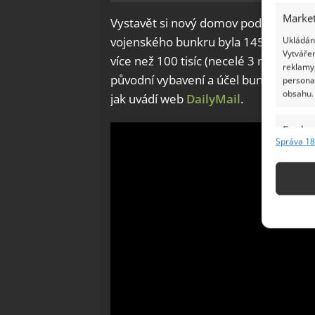
Market
Vystavět si nový domov podle svých sn
vojenského bunkru byla 145 tisíc liber
Ukládání
Vytvářen
více než 100 tisíc (necelé 3 miliony K
reklamy,
původní vybavení a účel bunkru, když 
persona
obsahu.
jak uvádí web
DailyMail
.
Funkc
Správa 18
Přiřazov
Identifi
Použív
základ
Zajišt
odstra
Ukládá