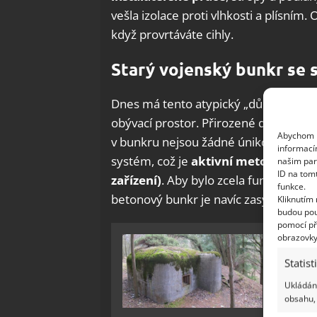
vešla izolace proti vlhkosti a plísním.
když provrtáváte cihly.
Starý vojenský bunkr se
Dnes má tento atypický „dům“ tři lož
obývací prostor. Přirozené denní světlo
Abychom p
v bunkru nejsou žádné únikové cesty, 
informací
systém, což je
aktivní metoda proti
našim par
ID na tom
zařízení)
. Aby bylo zcela funkční, pro
funkce.
betonový bunkr je navíc zasypaný tří
Kliknutím
budou pou
pomocí př
obrazovky
Origin
pouhý
Statist
Ukládání
obsahu, 