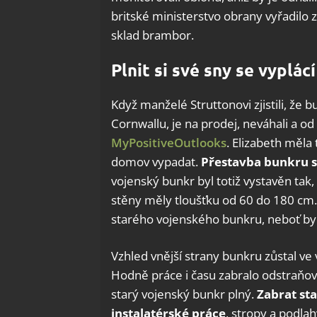
britské ministerstvo obrany vyřadilo 
sklad brambor.
Plnit si své sny se vyplácí
Když manželé Struttonovi zjistili, že 
Cornwallu, je na prodej, neváhali a o
MyPositiveOutlooks
. Elizabeth měla 
domov vypadat.
Přestavba bunkru s
vojenský bunkr byl totiž vystavěn tak
stěny měly tloušťku od 60 do 180 cm. 
starého vojenského bunkru, neboť bylo 
Vzhled vnější strany bunkru zůstal ve
Hodně práce i času zabralo odstraňov
starý vojenský bunkr plný.
Zabrat sta
instalatérské práce
, stropy a podlah