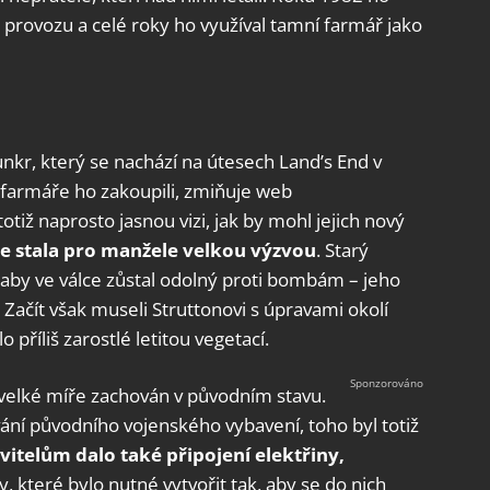
z provozu a celé roky ho využíval tamní farmář jako
bunkr, který se nachází na útesech Land’s End v
d farmáře ho zakoupili, zmiňuje web
totiž naprosto jasnou vizi, jak by mohl jejich nový
e stala pro manžele velkou výzvou
. Starý
, aby ve válce zůstal odolný proti bombám – jeho
Začít však museli Struttonovi s úpravami okolí
příliš zarostlé letitou vegetací.
 velké míře zachován v původním stavu.
ání původního vojenského vybavení, toho byl totiž
vitelům dalo také připojení elektřiny,
y, které bylo nutné vytvořit tak, aby se do nich