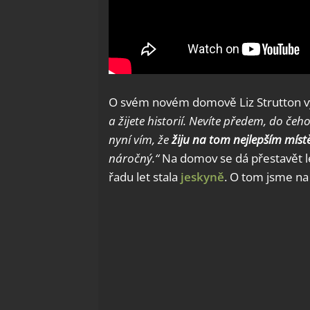
O svém novém domově Liz Strutton v
a žijete historií. Nevíte předem, do čeh
nyní vím, že
žiju na tom nejlepším míst
náročný.“
Na domov se dá přestavět 
řadu let stala
jeskyně
. O tom jsme na