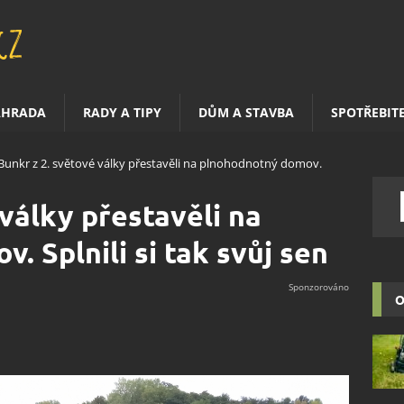
AHRADA
RADY A TIPY
DŮM A STAVBA
SPOTŘEBIT
Bunkr z 2. světové války přestavěli na plnohodnotný domov.
války přestavěli na
 Splnili si tak svůj sen
O