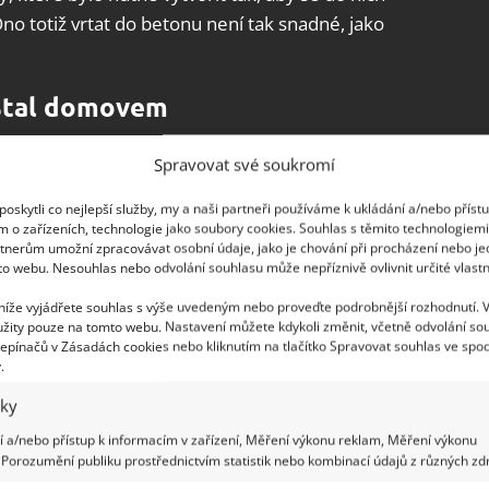
 Ono totiž vrtat do betonu není tak snadné, jako
 stal domovem
nice, dvě koupelny, plnohodnotnou kuchyň a velký
Spravovat své soukromí
 zajišťují velké válcovité světlíky. A protože
oskytli co nejlepší služby, my a naši partneři používáme k ukládání a/nebo příst
manželé instalovali protipožární sprinklerový
m o zařízeních, technologie jako soubory cookies. Souhlas s těmito technologiem
požární ochrany (samočinné sprchové hasicí
tnerům umožní zpracovávat osobní údaje, jako je chování při procházení nebo j
to webu. Nesouhlas nebo odvolání souhlasu může nepříznivě ovlivnit určité vlastn
vrtávali se stavitelé měsíc „střechou“ bunkru. Celý
metrovou vrstvou zeminy a porostlý zelení.
 níže vyjádřete souhlas s výše uvedeným nebo proveďte podrobnější rozhodnutí. 
žity pouze na tomto webu. Nastavení můžete kdykoli změnit, včetně odvolání so
epínačů v Zásadách cookies nebo kliknutím na tlačítko Spravovat souhlas ve spod
.
ální chata postavená z řopíku za
ch 50 000 Kč
iky
 a/nebo přístup k informacím v zařízení, Měření výkonu reklam, Měření výkonu
Porozumění publiku prostřednictvím statistik nebo kombinací údajů z různých zdr