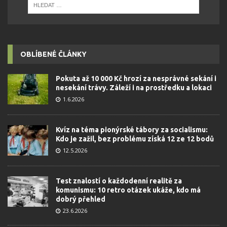
OBLÍBENÉ ČLÁNKY
Pokuta až 10 000 Kč hrozí za nesprávné sekání i
nesekání trávy. Záleží i na prostředku a lokaci
1.6.2026
Kvíz na téma pionýrské tábory za socialismu:
Kdo je zažil, bez problému získá 12 ze 12 bodů
12.5.2026
Test znalostí o každodenní realitě za
komunismu: 10 retro otázek ukáže, kdo má
dobrý přehled
23.6.2026