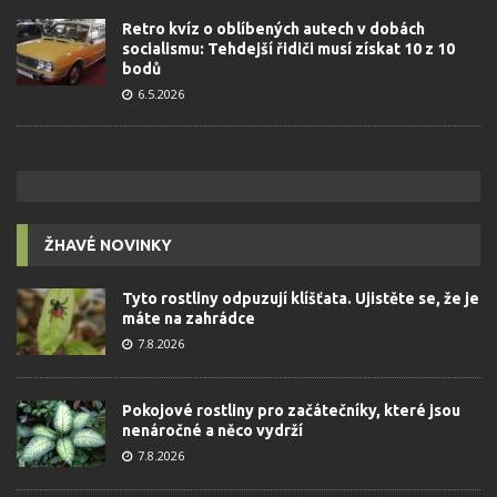
Retro kvíz o oblíbených autech v dobách
socialismu: Tehdejší řidiči musí získat 10 z 10
bodů
6.5.2026
ŽHAVÉ NOVINKY
Tyto rostliny odpuzují klíšťata. Ujistěte se, že je
máte na zahrádce
7.8.2026
Pokojové rostliny pro začátečníky, které jsou
nenáročné a něco vydrží
7.8.2026