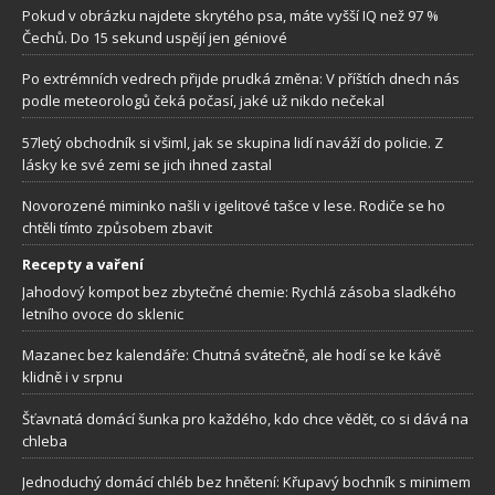
Pokud v obrázku najdete skrytého psa, máte vyšší IQ než 97 %
Čechů. Do 15 sekund uspějí jen géniové
Po extrémních vedrech přijde prudká změna: V příštích dnech nás
podle meteorologů čeká počasí, jaké už nikdo nečekal
57letý obchodník si všiml, jak se skupina lidí naváží do policie. Z
lásky ke své zemi se jich ihned zastal
Novorozené miminko našli v igelitové tašce v lese. Rodiče se ho
chtěli tímto způsobem zbavit
Recepty a vaření
Jahodový kompot bez zbytečné chemie: Rychlá zásoba sladkého
letního ovoce do sklenic
Mazanec bez kalendáře: Chutná svátečně, ale hodí se ke kávě
klidně i v srpnu
Šťavnatá domácí šunka pro každého, kdo chce vědět, co si dává na
chleba
Jednoduchý domácí chléb bez hnětení: Křupavý bochník s minimem