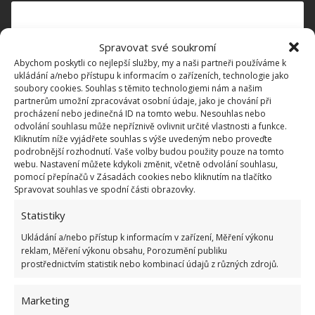
Spravovat své soukromí
Abychom poskytli co nejlepší služby, my a naši partneři používáme k
ukládání a/nebo přístupu k informacím o zařízeních, technologie jako
soubory cookies. Souhlas s těmito technologiemi nám a našim
partnerům umožní zpracovávat osobní údaje, jako je chování při
procházení nebo jedinečná ID na tomto webu. Nesouhlas nebo
odvolání souhlasu může nepříznivě ovlivnit určité vlastnosti a funkce.
Kliknutím níže vyjádřete souhlas s výše uvedeným nebo proveďte
podrobnější rozhodnutí. Vaše volby budou použity pouze na tomto
webu. Nastavení můžete kdykoli změnit, včetně odvolání souhlasu,
pomocí přepínačů v Zásadách cookies nebo kliknutím na tlačítko
Spravovat souhlas ve spodní části obrazovky.
Statistiky
Ukládání a/nebo přístup k informacím v zařízení, Měření výkonu
reklam, Měření výkonu obsahu, Porozumění publiku
Zobrazit příspěvek na Instagramu
prostřednictvím statistik nebo kombinací údajů z různých zdrojů.
Marketing