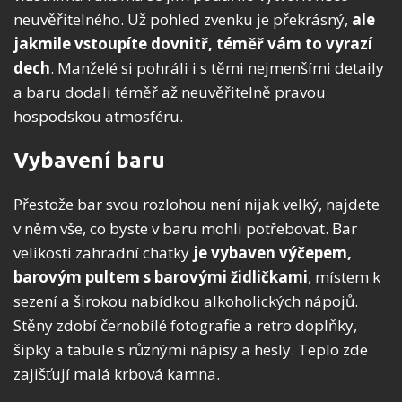
neuvěřitelného. Už pohled zvenku je překrásný,
ale
jakmile vstoupíte dovnitř, téměř vám to vyrazí
dech
. Manželé si pohráli i s těmi nejmenšími detaily
a baru dodali téměř až neuvěřitelně pravou
hospodskou atmosféru.
Vybavení baru
Přestože bar svou rozlohou není nijak velký, najdete
v něm vše, co byste v baru mohli potřebovat. Bar
velikosti zahradní chatky
je vybaven výčepem,
barovým pultem s barovými židličkami
, místem k
sezení a širokou nabídkou alkoholických nápojů.
Stěny zdobí černobílé fotografie a retro doplňky,
šipky a tabule s různými nápisy a hesly. Teplo zde
zajišťují malá krbová kamna.