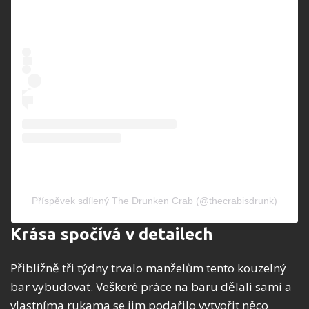
Příspěvek sdílený The Drunken Crab (@thecrabisdrunk)
Krása spočívá v detailech
Přibližně tři týdny trvalo manželům tento kouzelný
bar vybudovat. Veškeré práce na baru dělali sami a
vlastníma rukama se jim podařilo vytvořit něco