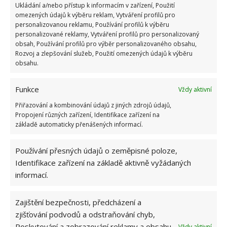
Ukládání a/nebo přístup k informacím v zařízení, Použití
omezených údajů k výběru reklam, Vytváření profilů pro
personalizovanou reklamu, Používání profilů k výběru
personalizované reklamy, Vytváření profilů pro personalizovaný
obsah, Používání profilů pro výběr personalizovaného obsahu,
Rozvoj a zlepšování služeb, Použití omezených údajů k výběru
obsahu.
Funkce
Vždy aktivní
Přiřazování a kombinování údajů z jiných zdrojů údajů,
Propojení různých zařízení, Identifikace zařízení na
Příspěvek sdílený The Drunken Crab (@thecrabisdrunk)
základě automaticky přenášených informací.
Místo zahradního domku bar
Používání přesných údajů o zeměpisné poloze,
Identifikace zařízení na základě aktivně vyžádaných
Původně tento zahradní bar sloužil výhradně
informací.
potřebám manželů. V dnešní době se však stal
oblíbeným místem rodinných a přátelských sešlostí
Zajištění bezpečnosti, předcházení a
a oslav. Spolu s přilehlou zahradou poskytuje
zjišťování podvodů a odstraňování chyb,
dokonalý prostor
pro zábavu i občerstvení všech
Poskytování a zobrazování reklamy a obsahu,
Vždy aktivní