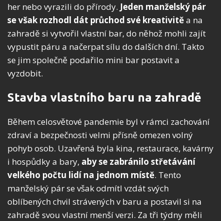
her nebo vyrazili do přírody.
Jeden manželský pár
se však rozhodl dát průchod své kreativitě
a na
zahradě si vytvořil vlastní bar, do něhož mohli zajít
vypustit páru a načerpat sílu do dalších dní. Takto
se jim společně podařilo mini bar postavit a
vyzdobit.
Stavba vlastního baru na zahradě
Během celosvětové pandemie byl v rámci zachování
zdraví a bezpečnosti velmi přísně omezen volný
pohyb osob. Uzavřená byla kina, restaurace, kavárny
i hospůdky a bary,
aby se zabránilo střetávání
velkého počtu lidí na jednom místě
. Tento
manželský pár se však odmítl vzdát svých
oblíbených chvil strávených v baru a postavil si na
zahradě svou vlastní menší verzi. Za tři týdny měli