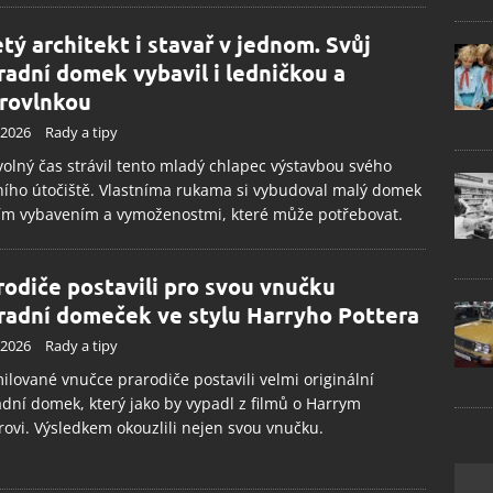
etý architekt i stavař v jednom. Svůj
radní domek vybavil i ledničkou a
rovlnkou
.2026
Rady a tipy
volný čas strávil tento mladý chlapec výstavbou svého
ního útočiště. Vlastníma rukama si vybudoval malý domek
ím vybavením a vymoženostmi, které může potřebovat.
rodiče postavili pro svou vnučku
radní domeček ve stylu Harryho Pottera
.2026
Rady a tipy
ilované vnučce prarodiče postavili velmi originální
dní domek, který jako by vypadl z filmů o Harrym
rovi. Výsledkem okouzlili nejen svou vnučku.