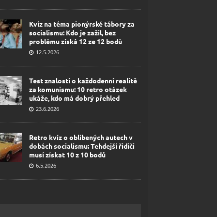
Kvíz na téma pionýrské tábory za
socialismu: Kdo je zažil, bez
problému získá 12 ze 12 bodů
12.5.2026
Test znalostí o každodenní realitě
za komunismu: 10 retro otázek
ukáže, kdo má dobrý přehled
23.6.2026
Retro kvíz o oblíbených autech v
dobách socialismu: Tehdejší řidiči
musí získat 10 z 10 bodů
6.5.2026