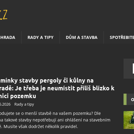
AHRADA
RADY A TIPY
DŮM A STAVBA
SPOTŘEBIT
mínky stavby pergoly či kůlny na
radě: Je třeba je neumístit příliš blízko k
nici pozemku
O
6.2026
Rady a tipy
odujete se o menší stavbě na vašem pozemku? Dle
a takové stavby nepotřebují ani ohlášení na stavebním
. Musíte však dodržet několik pravidel.