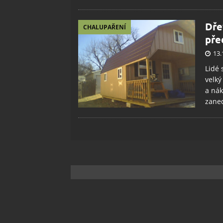
Dře
CHALUPAŘENÍ
pře
13.
Lidé 
velký
a nák
zaned