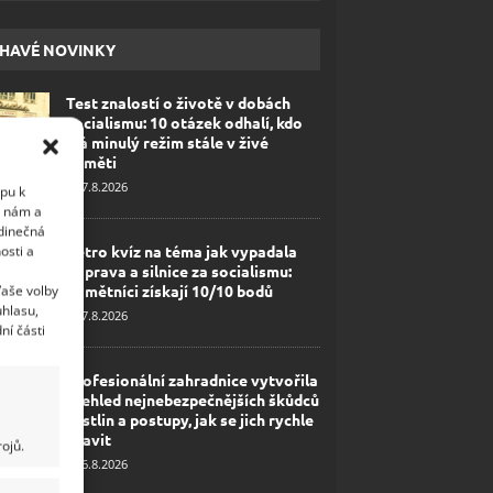
HAVÉ NOVINKY
Test znalostí o životě v dobách
socialismu: 10 otázek odhalí, kdo
má minulý režim stále v živé
paměti
7.8.2026
upu k
i nám a
edinečná
Retro kvíz na téma jak vypadala
osti a
doprava a silnice za socialismu:
Pamětníci získají 10/10 bodů
Vaše volby
uhlasu,
7.8.2026
ní části
Profesionální zahradnice vytvořila
přehled nejnebezpečnějších škůdců
rostlin a postupy, jak se jich rychle
zbavit
ojů.
6.8.2026