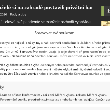
želé si na zahradě postavili privátní bar
Ž
.2026
Rady a tipy
ě celosvětové pandemie se manželé rozhodli vypořádat
restrikcemi po svém a postavit si na zahradě bar.
čně vytvořili dokonalý prostor pro přátele a rodinu.
Spravovat své soukromí
oskytli co nejlepší služby, my a naši partneři používáme k ukládání a/nebo příst
m o zařízeních, technologie jako soubory cookies. Souhlas s těmito technologiem
tnerům umožní zpracovávat osobní údaje, jako je chování při procházení nebo j
to webu. Nesouhlas nebo odvolání souhlasu může nepříznivě ovlivnit určité vlastn
eny vlastnoručně přestavěly zahradní
 níže vyjádřete souhlas s výše uvedeným nebo proveďte podrobnější rozhodnutí. 
ek na útulné bydlení, které nyní
žity pouze na tomto webu. Nastavení můžete kdykoli změnit, včetně odvolání so
najímají hostům
epínačů v Zásadách cookies nebo kliknutím na tlačítko Spravovat souhlas ve spod
.
1.2026
Rekonstrukce
iky
ěnit zanedbaný zahradní domek na pohodlné ubytování k
jmu přes platformu Airbnb se rozhodly dvě ženy. Ukazují
 a/nebo přístup k informacím v zařízení, Měření výkonu reklam, Měření výkonu
ájemcům i svou kulturu. Dvě ženy z USA, přítelkyně
Porozumění publiku prostřednictvím statistik nebo kombinací údajů z různých zdr
yan a Heather, se rozhodly, že se postarají