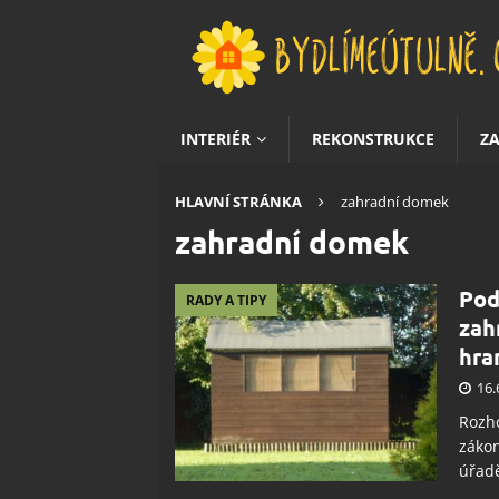
INTERIÉR
REKONSTRUKCE
Z
HLAVNÍ STRÁNKA
zahradní domek
zahradní domek
Pod
RADY A TIPY
zah
hra
16.
Rozh
zákon
úřadě