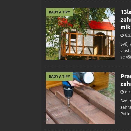
13l
RADY A TIPY
zah
mik
8.3
Svůj 
vlast
se vš
Pra
RADY A TIPY
zah
6.3
Své m
zahra
Potte