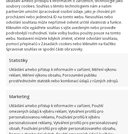
ukládání a/nebo přístupu k informacím o zařízeních, technologie jako
spí.
soubory cookies. Souhlas s těmito technologiemi nám a našim
partnerům umožní zpracovávat osobní údaje, jako je chování při
procházení nebo jedinečná ID na tomto webu. Nesouhlas nebo
odvolání souhlasu může nepříznivě ovlivnit určité vlastnosti a funkce.
Kliknutím níže vyjádřete souhlas s výše uvedeným nebo proveďte
podrobnější rozhodnutí. Vaše volby budou použity pouze na tomto
webu. Nastavení můžete kdykoli změnit, včetně odvolání souhlasu,
pomocí přepínačů v Zásadách cookies nebo kliknutím na tlačítko
Spravovat souhlas ve spodní části obrazovky.
Statistiky
Ukládání a/nebo přístup k informacím v zařízení, Měření výkonu
reklam, Měření výkonu obsahu, Porozumění publiku
prostřednictvím statistik nebo kombinací údajů z různých zdrojů.
Marketing
Ukládání a/nebo přístup k informacím v zařízení, Použití
omezených údajů k výběru reklam, Vytváření profilů pro
personalizovanou reklamu, Používání profilů k výběru
personalizované reklamy, Vytváření profilů pro personalizovaný
obsah, Používání profilů pro výběr personalizovaného obsahu,