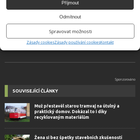
Příjmout
Hana Musilová
Odmítnout
Do redakce Bydlimeutulne.cz se
přidala během svých studií a práce
Spravovat možnosti
redaktorky ji tak nadchla, že se
rozhodla zůstat. Její v...
[Více o
Zásady cookies
Zásady používání cookies
Kontakt
autorovi]
SOUVISEJÍCÍ ČLÁNKY
Muž přestavěl starou tramvaj na útulný a
praktický domov. Dokázal to i díky
recyklovaným materiálům
Žena si bez špetky stavebních zkušeností