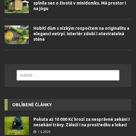
splnila sen o životě v minidomku. Má prostor i
na jógu
Hobití dům s nízkým rozpočtem na originalitu a
eleganci netrpí. Interiér zdobí i otevíratelná
stěna
OBLÍBENÉ ČLÁNKY
Pokuta až 10 000 Kč hrozí za nesprávné sekání i
nesekání trávy. Záleží i na prostředku a lokaci
1.6.2026