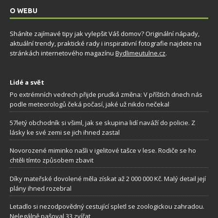
O WEBU
Sháníte zajímavé tipy jak vylepšit Váš domov? Originální nápady,
aktuální trendy, praktické rady i inspirativní fotografie najdete na
stránkách internetového magazínu
Bydlimeutulne.cz
.
Lidé a svět
Po extrémních vedrech přijde prudká změna: V příštích dnech nás
podle meteorologů čeká počasí, jaké už nikdo nečekal
57letý obchodník si všiml, jak se skupina lidí naváží do policie. Z
lásky ke své zemi se jich ihned zastal
Novorozené miminko našli v igelitové tašce v lese. Rodiče se ho
chtěli tímto způsobem zbavit
Díky mateřské dovolené měla získat až 2 000 000 Kč. Malý detail její
plány ihned rozebral
Letadlo si nezodpovědný cestující spletl se zoologickou zahradou.
Nelegálně pašoval 33 zvířat