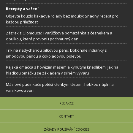
Recepty a vaření
Objevte kouzlo kakaové rolády bez mouky: Snadný recept pro
každou příležitost
Zázrak z Olomouce: Tvarůžková pomazánka s česnekem a
cibulkou, která provoní i pochmurný den
Trik na nadýchanou bílkovou pěnu: Dokonalé indiánky s
jahodovou pěnou a čokoládovou polevou
Rajská omáčka s hovězím masem a kynutým knedlíkem: Jak na
hladkou omáčku se základem v silném vývaru
Máslové pudinkáče potěší křehkým těstem, hebkou náplní a
vanilkovou vůní
REDAKCE
KONTAKT
ZÁSADY POUŽÍVÁNÍ COOKIES