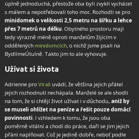
úplně jednoduchá, přestože oba byli zvyklí vycházet
s málem a nepotřebovali toho moc. Rozhodli se pro
minidomek o velikosti 2,5 metru na šířku a lehce
přes 7 metrů na délku
. Obytného prostoru mají
tedy výrazně méně oproti manželům žijícím v
oddělených
minidomcích
, o nichž jsme psali na
BydlímeÚtulně. Takto jim to ale vyhovuje.
Užívat si života
Adrienne pro
Virali
uvádí, že většina jejich přátel
jejich rozhodnutí nechápala. Manželé se ale shodli
na tom, že si chtějí život užívat i v důchodu,
aniž by
se museli ohlížet na peníze a řešit pouze domácí
povinnosti
. I vzhledem k tomu, že jsou oba
poměrně vitální a chodí do práce, daří se jim jejich
přání naplňovat. Což je jedině dobře, neboť podle