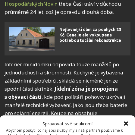
HospodářskýchNovin
třeba Češi tráví v důchodu
průměrně 24 let, což je opravdu dlouhá doba.
Nejlevnější dům za pouhých 23
Kč. Cena je ale vykoupena
potřebou totální rekonstrukce
Interiér minidomku odpovídá touze manželů po
jednoduchosti a skromnosti. Kuchyně je vybavena
základními spotřebiči, skládá se nicméně jen ze
spodní části skříněk.
Jídelní zóna je propojena
s obývací částí
, kde pod polštáři pohovky ukrývají
manželé technické vybavení, jako jsou třeba baterie
pro solární energii. Koupelna obsahuje
kompostovací toaletu a sprchový kout. Nad oběma
Spravovat své soukromí
konci tiny house jsou patra, v jednom z nich manželé
Abychom poskytli co nejlepší služby, my a naši partneři používáme k