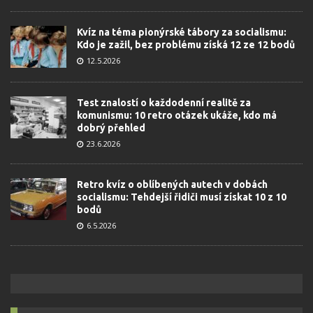
Kvíz na téma pionýrské tábory za socialismu:
Kdo je zažil, bez problému získá 12 ze 12 bodů
12.5.2026
Test znalostí o každodenní realitě za
komunismu: 10 retro otázek ukáže, kdo má
dobrý přehled
23.6.2026
Retro kvíz o oblíbených autech v dobách
socialismu: Tehdejší řidiči musí získat 10 z 10
bodů
6.5.2026