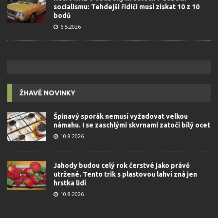
socialismu: Tehdejší řidiči musí získat 10 z 10
bodů
6.5.2026
ŽHAVÉ NOVINKY
Špinavý sporák nemusí vyžadovat velkou
námahu. I se zaschlými skvrnami zatočí bílý ocet
10.8.2026
Jahody budou celý rok čerstvé jako právě
utržené. Tento trik s plastovou lahví zná jen
hrstka lidí
10.8.2026