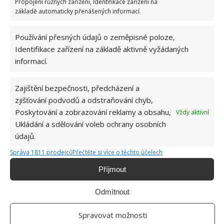
Propojení různých zařízení, Identifikace zařízení na
základě automaticky přenášených informací.
Používání přesných údajů o zeměpisné poloze,
Identifikace zařízení na základě aktivně vyžádaných
informací.
Zajištění bezpečnosti, předcházení a
zjišťování podvodů a odstraňování chyb,
Poskytování a zobrazování reklamy a obsahu,
Vždy aktivní
Ukládání a sdělování voleb ochrany osobních
Vzhledem k tomu, že manželé většinu přestavby
údajů.
provedli naprosto sami a jako vybavení domku
Správa 1811 prodejců
Přečtěte si více o těchto účelech
použili především nábytek zakoupený z druhé ruky,
byla celková cena přestavby garáže na obytný
Příjmout
domek pro turisty neuvěřitelně nízká, pouhé čtyři
Odmítnout
tisíce dolarů.
Spravovat možnosti
okud tedy i vy vlastníte garáž, kterou nepoužíváte,