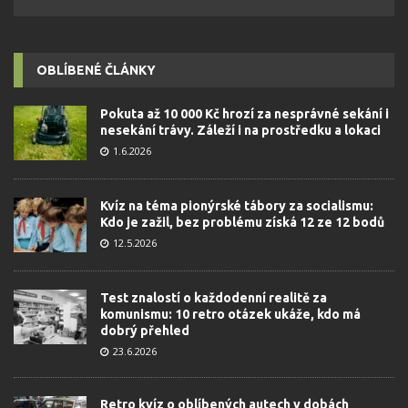
OBLÍBENÉ ČLÁNKY
Pokuta až 10 000 Kč hrozí za nesprávné sekání i
nesekání trávy. Záleží i na prostředku a lokaci
1.6.2026
Kvíz na téma pionýrské tábory za socialismu:
Kdo je zažil, bez problému získá 12 ze 12 bodů
12.5.2026
Test znalostí o každodenní realitě za
komunismu: 10 retro otázek ukáže, kdo má
dobrý přehled
23.6.2026
Retro kvíz o oblíbených autech v dobách