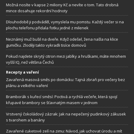
Možná nosíte v kapse 2 miliony Kč a nevíte o tom. Tato drobná
mince dosahuje rekordní hodnoty
Dlouhodobě ji podváděl, vymyslela mu pomstu. Každý večer si na
plochu telefonu přidala fotku jedné z milenek
Neznámý muž bušil na dveře. Když odešel, žena našla na klice
gumičku. Zloději takto vykradli tisíce domovů
Pokud najdete skrytý citron mezi jablky a hruškami, máte mnohem
vyšší IQ, než většina Čechů
Recepty a vaření
Zavařená masová směs po domácku: Tajná zbraň pro večery bez
plánu a velkého vaření
Bramborák s kuřecí směsí: Poctivá a rychlá večeře, která spojí
křupavé brambory se šťavnatým masem v jednom
Vrstvený čokoládový zázrak: Jak na nepečený pudinkový zákusek
s tvarohem a banány
Zavařené cuketové zelí na zimu: Návod, jak uchovat úrodu a mít