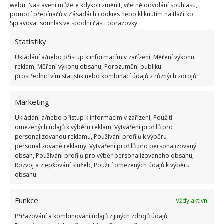
Poslední samostatnou místností je praktická
webu. Nastavení můžete kdykoli změnit, včetně odvolání souhlasu,
koupelna se sprchovým koutem, umyvadlem a
pomocí přepínačů v Zásadách cookies nebo kliknutím na tlačítko
Spravovat souhlas ve spodní části obrazovky.
toaletou, jíž dodává specifické kouzlo především
velká tapeta s plameňáky.
Statistiky
Ukládání a/nebo přístup k informacím v zařízení, Měření výkonu
reklam, Měření výkonu obsahu, Porozumění publiku
prostřednictvím statistik nebo kombinací údajů z různých zdrojů.
Marketing
Ukládání a/nebo přístup k informacím v zařízení, Použití
omezených údajů k výběru reklam, Vytváření profilů pro
personalizovanou reklamu, Používání profilů k výběru
personalizované reklamy, Vytváření profilů pro personalizovaný
obsah, Používání profilů pro výběr personalizovaného obsahu,
Rozvoj a zlepšování služeb, Použití omezených údajů k výběru
obsahu.
Funkce
Vždy aktivní
Přiřazování a kombinování údajů z jiných zdrojů údajů,