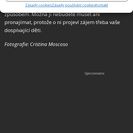
můžete se inspirovat a zkusit ji přestavět podobným
Zásady cookies
Zásady používání cookies
Kontakt
způsobem. Možná ji nebudete muset ani
pronajímat, protože o ni projeví zájem třeba vaše
dospívající děti.
Fotografie: Cristina Moscoso