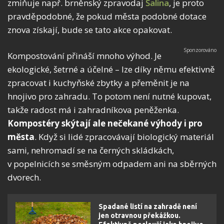
zmiňuje např. brněnský zpravodaj
Šalina
, je proto
pravděpodobné, že pokud města podobné dotace
znova získají, bude se tato akce opakovat.
Kompostování přináší mnoho výhod. Je
ekologické, šetrné a účelné – lze díky němu efektivně
zpracovat i kuchyňské zbytky a přeměnit je na
hnojivo pro zahradu. To potom není nutné kupovat,
takže radost má i zahradníkova peněženka.
Kompostéry skýtají ale nečekané výhody i pro
města
. Když si lidé zpracovávají biologický materiál
sami, nehromadí se na černých skládkách,
v popelnicích se směsným odpadem ani na sběrných
dvorech.
Spadané listí na zahradě není
jen otravnou překážkou.