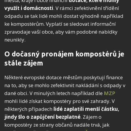
města, kraje i obce finanční
dotace, které mohly
využít i domácnosti
. V rámci zefektivnění třídění
odpadu se tak lidé mohli dostat výhodně například
ke kompostérům. Vyplatí se sledovat informační
zpravodaje vaší obce, aby vám podobné nabídky
neunikly.
O dočasný pronájem kompostérů je
stále zájem
Některé evropské dotace městům poskytují finance
na to, aby se mohlo zefektivnit nakládání s odpady v
dané obci. V minulých letech například dle
MZP
mohli lidé získat kompostéry pro své zahrady. V
některých případech
lidé zaplatili menší částku,
jindy šlo o zapůjčení bezplatné
. Zájem o
kompostéry ze strany občanů nadále trvá, jak