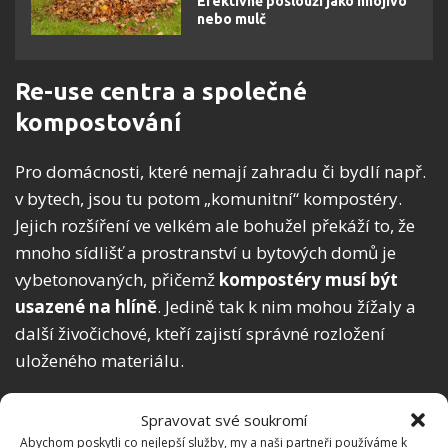
Efektivně poslouží jako hnojivo
nebo mulč
Re-use centra a společné
kompostování
Pro domácnosti, které nemají zahradu či bydlí např.
v bytech, jsou tu potom „komunitní“ kompostéry.
Jejich rozšíření ve velkém ale bohužel překáží to, že
mnoho sídlišť a prostranství u bytových domů je
vybetonovaných, přičemž
kompostéry musí být
usazené na hlíně
. Jedině tak k nim mohou žížaly a
další živočichové, kteří zajistí správné rozložení
uloženého materiálu.
Spravovat své soukromí
Abychom poskytli co nejlepší služby, my a naši partneři používáme k