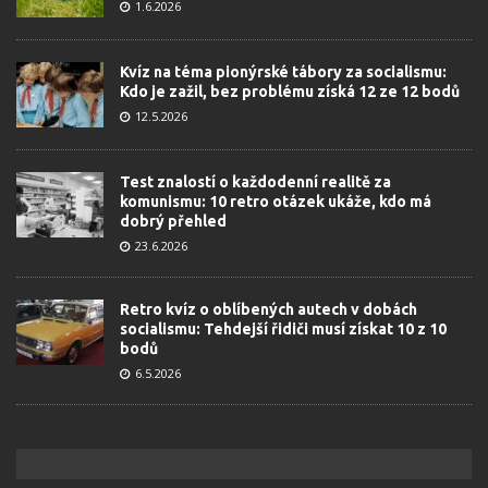
1.6.2026
Kvíz na téma pionýrské tábory za socialismu:
Kdo je zažil, bez problému získá 12 ze 12 bodů
12.5.2026
Test znalostí o každodenní realitě za
komunismu: 10 retro otázek ukáže, kdo má
dobrý přehled
23.6.2026
Retro kvíz o oblíbených autech v dobách
socialismu: Tehdejší řidiči musí získat 10 z 10
bodů
6.5.2026