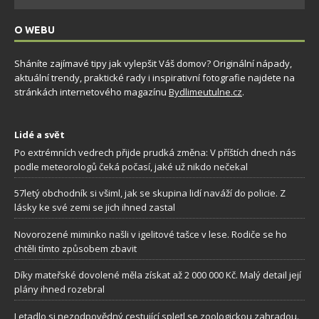
O WEBU
Sháníte zajímavé tipy jak vylepšit Váš domov? Originální nápady,
aktuální trendy, praktické rady i inspirativní fotografie najdete na
stránkách internetového magazínu
Bydlimeutulne.cz
.
Lidé a svět
Po extrémních vedrech přijde prudká změna: V příštích dnech nás
podle meteorologů čeká počasí, jaké už nikdo nečekal
57letý obchodník si všiml, jak se skupina lidí naváží do policie. Z
lásky ke své zemi se jich ihned zastal
Novorozené miminko našli v igelitové tašce v lese. Rodiče se ho
chtěli tímto způsobem zbavit
Díky mateřské dovolené měla získat až 2 000 000 Kč. Malý detail její
plány ihned rozebral
Letadlo si nezodpovědný cestující spletl se zoologickou zahradou.