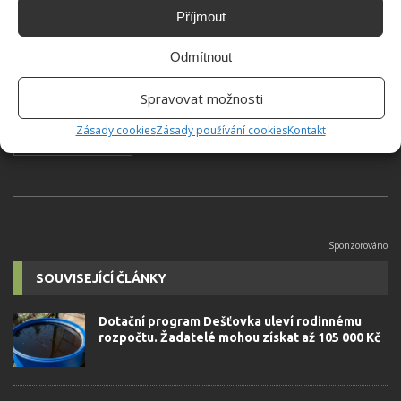
Příjmout
Jiří Kolář
Odmítnout
Absolvent České zemědělské
univerzity, který je již od malička
Spravovat možnosti
velkým kutilem. V podstatě vše, co je
Zásady cookies
Zásady používání cookies
Kontakt
možné najít v j...
[Více o autorovi]
SOUVISEJÍCÍ ČLÁNKY
Dotační program Dešťovka uleví rodinnému
rozpočtu. Žadatelé mohou získat až 105 000 Kč