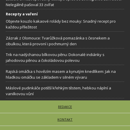
Nelegálně pašoval 33 zvířat
Recepty a vaření
Objevte kouzlo kakaové rolády bez mouky: Snadný recept pro
každou příležitost
Zázrak z Olomouce: Tvarůžková pomazánka s česnekem a
cibulkou, která provoní i pochmurný den
Trik na nadýchanou bílkovou pěnu: Dokonalé indiánky s
jahodovou pěnou a čokoládovou polevou
Rajská omáčka s hovězím masem a kynutým knedlíkem: Jak na
hladkou omáčku se základem v silném vývaru
Máslové pudinkáče potěší křehkým těstem, hebkou náplní a
vanilkovou vůní
REDAKCE
KONTAKT