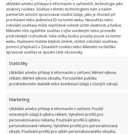
ukládání a/nebo přístupu k informacím o zařízeních, technologie jako
soubory cookies. Souhlas s těmito technologiemi nám a našim
partnerům umožní zpracovávat osobní údaje, jako je chování při
procházení nebo jedinečná ID na tomto webu. Nesouhlas nebo
odvolání souhlasu může nepříznivě ovlivnit určité vlastnosti a funkce.
Kliknutím níže vyjádřete souhlas s výše uvedeným nebo proveďte
podrobnější rozhodnutí. Vaše volby budou použity pouze na tomto
webu. Nastavení můžete kdykoli změnit, včetně odvolání souhlasu,
pomocí přepínačů v Zásadách cookies nebo kliknutím na tlačítko
Spravovat souhlas ve spodní části obrazovky.
Fotografie: Pixabay
Statistiky
Za zmínku rovněž stojí dotace na tzv. re-use centra, o
Ukládání a/nebo přístup k informacím v zařízení, Měření výkonu
nichž píší
Dotační-noviny
. Jejich funkce spočívá
reklam, Měření výkonu obsahu, Porozumění publiku
v tom, že lidé do nich mohou nosit to, co už
prostřednictvím statistik nebo kombinací údajů z různých zdrojů.
nepotřebují, ale jiným lidem by se to mohlo hodit. A
nejde jen o domácí spotřebiče nebo
oblečení či
Marketing
nábytek, ale třeba i o stavební materiál
.
Ukládání a/nebo přístup k informacím v zařízení, Použití
Z materiálu z druhé ruky se přitom dají vytvořit i
omezených údajů k výběru reklam, Vytváření profilů pro
personalizovanou reklamu, Používání profilů k výběru
krásná
obydlí
za naprosto mizivou sumu. O jednom
personalizované reklamy, Vytváření profilů pro personalizovaný
takovém jsme psali už dříve na BydlímeÚtulně.
obsah, Používání profilů pro výběr personalizovaného obsahu,