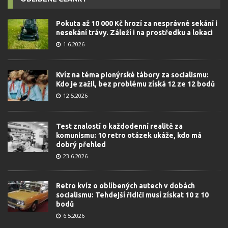
Pokuta až 10 000 Kč hrozí za nesprávné sekání i
nesekání trávy. Záleží i na prostředku a lokaci
1.6.2026
Kvíz na téma pionýrské tábory za socialismu:
Kdo je zažil, bez problému získá 12 ze 12 bodů
12.5.2026
Test znalostí o každodenní realitě za
komunismu: 10 retro otázek ukáže, kdo má
dobrý přehled
23.6.2026
Retro kvíz o oblíbených autech v dobách
socialismu: Tehdejší řidiči musí získat 10 z 10
bodů
6.5.2026