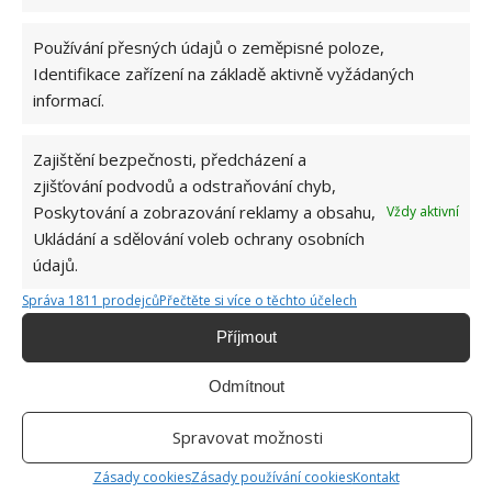
Používání přesných údajů o zeměpisné poloze,
Jiří Kolář
Identifikace zařízení na základě aktivně vyžádaných
informací.
Absolvent České zemědělské
univerzity, který je již od malička
velkým kutilem. V podstatě vše, co je
Zajištění bezpečnosti, předcházení a
možné najít v j...
[Více o autorovi]
zjišťování podvodů a odstraňování chyb,
Poskytování a zobrazování reklamy a obsahu,
Vždy aktivní
Ukládání a sdělování voleb ochrany osobních
údajů.
Správa 1811 prodejců
Přečtěte si více o těchto účelech
Příjmout
SOUVISEJÍCÍ ČLÁNKY
Odmítnout
Černá barva v interiéru se stává trendem
současné doby
Spravovat možnosti
Zásady cookies
Zásady používání cookies
Kontakt