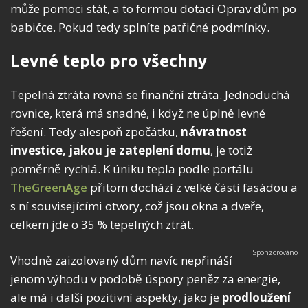
může pomoci stát, a to formou dotací Oprav dům po
babičce. Pokud tedy splníte patřičné podmínky.
Levné teplo pro všechny
Tepelná ztráta rovná se finanční ztráta. Jednoduchá
rovnice, která má snadné, i když ne úplně levné
řešení. Tedy alespoň zpočátku,
návratnost
investice, jakou je zateplení domu
, je totiž
poměrně rychlá. K úniku tepla podle portálu
TheGreenAge
přitom dochází z velké části fasádou a
s ní souvisejícími otvory, což jsou okna a dveře,
celkem jde o 35 % tepelných ztrát.
Vhodně zaizolovaný dům navíc nepřináší
jenom výhodu v podobě úspory peněz za energie,
ale má i další pozitivní aspekty, jako je
prodloužení