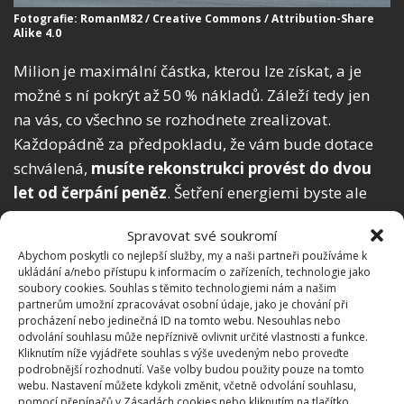
Fotografie: RomanM82 / Creative Commons / Attribution-Share
Alike 4.0
Milion je maximální částka, kterou lze získat, a je
možné s ní pokrýt až 50 % nákladů. Záleží tedy jen
na vás, co všechno se rozhodnete zrealizovat.
Každopádně za předpokladu, že vám bude dotace
schválená,
musíte rekonstrukci provést do dvou
let od čerpání peněz
. Šetření energiemi byste ale
ani po zateplení neměli pouštět ze zřetele – třeba
Spravovat své soukromí
před zimou byste vždy měli přepnout
okna do
Abychom poskytli co nejlepší služby, my a naši partneři používáme k
zimního režimu
, návod jsme přinesli na
ukládání a/nebo přístupu k informacím o zařízeních, technologie jako
BydlímeÚtulně.
soubory cookies. Souhlas s těmito technologiemi nám a našim
partnerům umožní zpracovávat osobní údaje, jako je chování při
procházení nebo jedinečná ID na tomto webu. Nesouhlas nebo
odvolání souhlasu může nepříznivě ovlivnit určité vlastnosti a funkce.
Kliknutím níže vyjádřete souhlas s výše uvedeným nebo proveďte
podrobnější rozhodnutí. Vaše volby budou použity pouze na tomto
webu. Nastavení můžete kdykoli změnit, včetně odvolání souhlasu,
pomocí přepínačů v Zásadách cookies nebo kliknutím na tlačítko