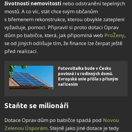
životnosti nemovitosti
nebo odstranění tepelných
mostů. A co víc, stát chce svým občanům
s břemenem rekonstrukce, kterou obvykle zateplení
vyžaduje, pomoci. Připravil si proto dotaci Oprav
dům po babičce, která, jak připomíná web
ProŽeny
,
se od jiných odlišuje tím, že finance lze čerpat ještě
před realizací.
Fotovoltaika bude v Česku
povinná i u rodinných domů.
Evropská unie přišla s přísným
nařízením
Staňte se milionáři
Dotace Oprav dům po babičce spadá pod
Novou
Zelenou Úsporám
. Stejně jako jiné dotace je tedy