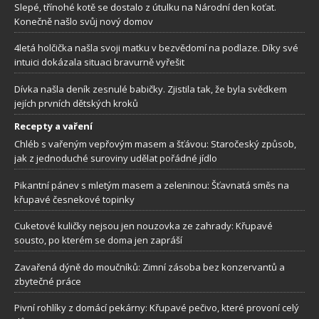
Slepé, třínohé kotě se dostalo z útulku na Národní den koťat.
Konečně našlo svůj nový domov
4letá holčička našla svoji matku v bezvědomí na podlaze. Díky své
intuici dokázala situaci bravurně vyřešit
Dívka našla deník zesnulé babičky. Zjistila tak, že byla svědkem
jejích prvních dětských kroků
Recepty a vaření
Chléb s vařeným vepřovým masem a šťávou: Staročeský způsob,
jak z jednoduché suroviny udělat pořádné jídlo
Pikantní pánev s mletým masem a zeleninou: Šťavnatá směs na
křupavé česnekové topinky
Cuketové kuličky nejsou jen nouzovka ze zahrady: Křupavé
sousto, po kterém se doma jen zapráší
Zavařená dýně do moučníků: Zimní zásoba bez konzervantů a
zbytečné práce
Pivní rohlíky z domácí pekárny: Křupavé pečivo, které provoní celý