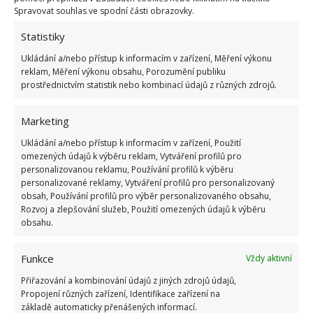
Spravovat souhlas ve spodní části obrazovky.
Statistiky
Ukládání a/nebo přístup k informacím v zařízení, Měření výkonu
reklam, Měření výkonu obsahu, Porozumění publiku
prostřednictvím statistik nebo kombinací údajů z různých zdrojů.
Marketing
Ukládání a/nebo přístup k informacím v zařízení, Použití
omezených údajů k výběru reklam, Vytváření profilů pro
personalizovanou reklamu, Používání profilů k výběru
personalizované reklamy, Vytváření profilů pro personalizovaný
obsah, Používání profilů pro výběr personalizovaného obsahu,
Rozvoj a zlepšování služeb, Použití omezených údajů k výběru
DOTACE
NOVÁ ZELENÁ ÚSPORÁM
obsahu.
REKONSTRUKCE
Funkce
Vždy aktivní
Přidejte svůj názor
Přiřazování a kombinování údajů z jiných zdrojů údajů,
Propojení různých zařízení, Identifikace zařízení na
KOMENTOVAT
základě automaticky přenášených informací.