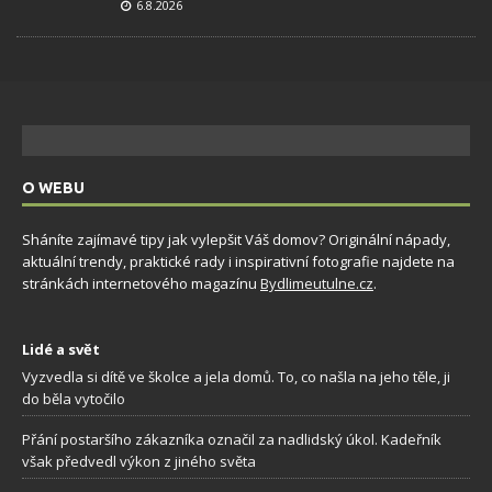
6.8.2026
O WEBU
Sháníte zajímavé tipy jak vylepšit Váš domov? Originální nápady,
aktuální trendy, praktické rady i inspirativní fotografie najdete na
stránkách internetového magazínu
Bydlimeutulne.cz
.
Lidé a svět
Vyzvedla si dítě ve školce a jela domů. To, co našla na jeho těle, ji
do běla vytočilo
Přání postaršího zákazníka označil za nadlidský úkol. Kadeřník
však předvedl výkon z jiného světa