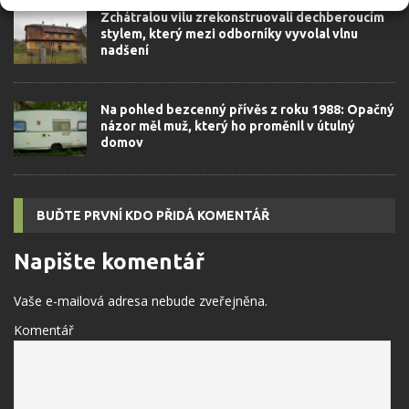
Zchátralou vilu zrekonstruovali dechberoucím
stylem, který mezi odborníky vyvolal vlnu
nadšení
Na pohled bezcenný přívěs z roku 1988: Opačný
názor měl muž, který ho proměnil v útulný
domov
BUĎTE PRVNÍ KDO PŘIDÁ KOMENTÁŘ
Napište komentář
Vaše e-mailová adresa nebude zveřejněna.
Komentář