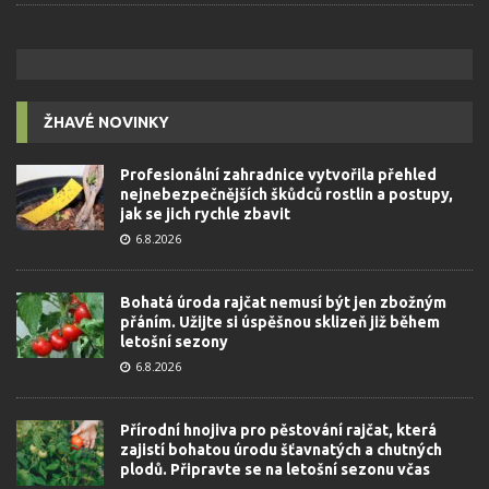
ŽHAVÉ NOVINKY
Profesionální zahradnice vytvořila přehled
nejnebezpečnějších škůdců rostlin a postupy,
jak se jich rychle zbavit
6.8.2026
Bohatá úroda rajčat nemusí být jen zbožným
přáním. Užijte si úspěšnou sklizeň již během
letošní sezony
6.8.2026
Přírodní hnojiva pro pěstování rajčat, která
zajistí bohatou úrodu šťavnatých a chutných
plodů. Připravte se na letošní sezonu včas