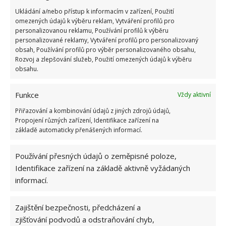
předem danou úlohu. Jedna část je určena pro
Ukládání a/nebo přístup k informacím v zařízení, Použití
omezených údajů k výběru reklam, Vytváření profilů pro
běžný život, tedy jako hlavní dům. A druhá část je
personalizovanou reklamu, Používání profilů k výběru
určena naopak pro relaxaci, a tak je její součástí i již
personalizované reklamy, Vytváření profilů pro personalizovaný
obsah, Používání profilů pro výběr personalizovaného obsahu,
zmíněná terasa, stejně jako je její součástí také
Rozvoj a zlepšování služeb, Použití omezených údajů k výběru
například sauna. Ideální místo ve chvíli, kdy počasí
obsahu.
nedovoluje naplno těžit z polohy dané nemovitosti.
Funkce
Vždy aktivní
Přiřazování a kombinování údajů z jiných zdrojů údajů,
Propojení různých zařízení, Identifikace zařízení na
základě automaticky přenášených informací.
Používání přesných údajů o zeměpisné poloze,
Identifikace zařízení na základě aktivně vyžádaných
informací.
Zajištění bezpečnosti, předcházení a
zjišťování podvodů a odstraňování chyb,