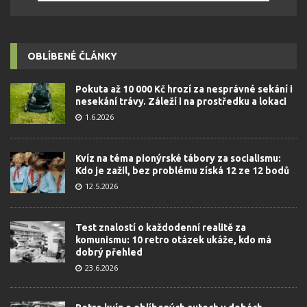
OBLÍBENÉ ČLÁNKY
Pokuta až 10 000 Kč hrozí za nesprávné sekání i
nesekání trávy. Záleží i na prostředku a lokaci
1.6.2026
Kvíz na téma pionýrské tábory za socialismu:
Kdo je zažil, bez problému získá 12 ze 12 bodů
12.5.2026
Test znalostí o každodenní realitě za
komunismu: 10 retro otázek ukáže, kdo má
dobrý přehled
23.6.2026