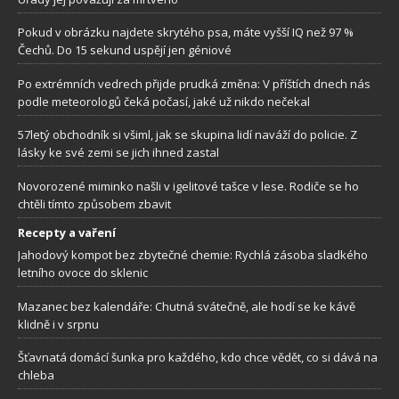
Pokud v obrázku najdete skrytého psa, máte vyšší IQ než 97 %
Čechů. Do 15 sekund uspějí jen géniové
Po extrémních vedrech přijde prudká změna: V příštích dnech nás
podle meteorologů čeká počasí, jaké už nikdo nečekal
57letý obchodník si všiml, jak se skupina lidí naváží do policie. Z
lásky ke své zemi se jich ihned zastal
Novorozené miminko našli v igelitové tašce v lese. Rodiče se ho
chtěli tímto způsobem zbavit
Recepty a vaření
Jahodový kompot bez zbytečné chemie: Rychlá zásoba sladkého
letního ovoce do sklenic
Mazanec bez kalendáře: Chutná svátečně, ale hodí se ke kávě
klidně i v srpnu
Šťavnatá domácí šunka pro každého, kdo chce vědět, co si dává na
chleba