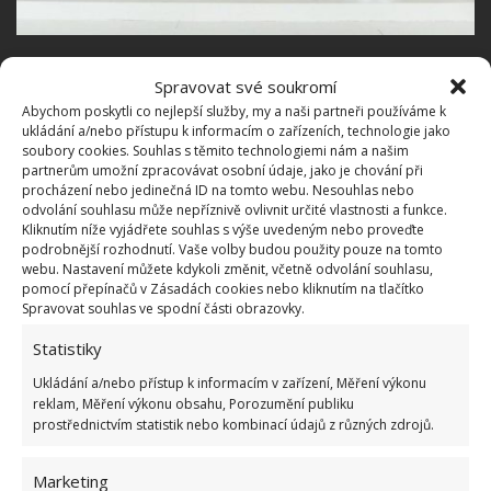
Spravovat své soukromí
Abychom poskytli co nejlepší služby, my a naši partneři používáme k
ukládání a/nebo přístupu k informacím o zařízeních, technologie jako
soubory cookies. Souhlas s těmito technologiemi nám a našim
partnerům umožní zpracovávat osobní údaje, jako je chování při
procházení nebo jedinečná ID na tomto webu. Nesouhlas nebo
odvolání souhlasu může nepříznivě ovlivnit určité vlastnosti a funkce.
Kliknutím níže vyjádřete souhlas s výše uvedeným nebo proveďte
podrobnější rozhodnutí. Vaše volby budou použity pouze na tomto
webu. Nastavení můžete kdykoli změnit, včetně odvolání souhlasu,
pomocí přepínačů v Zásadách cookies nebo kliknutím na tlačítko
Spravovat souhlas ve spodní části obrazovky.
Statistiky
Ukládání a/nebo přístup k informacím v zařízení, Měření výkonu
Rozdělení na dvě části
reklam, Měření výkonu obsahu, Porozumění publiku
prostřednictvím statistik nebo kombinací údajů z různých zdrojů.
Tento dům na pláži, tedy obě dvě nemovitosti, jsou
Marketing
unikátní i tím, že každá část má svou jasnou a