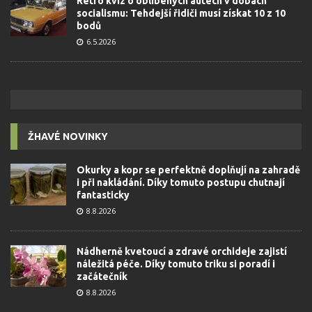
Retro kvíz o oblíbených autech v dobách
socialismu: Tehdejší řidiči musí získat 10 z 10
bodů
6.5.2026
ŽHAVÉ NOVINKY
Okurky a kopr se perfektně doplňují na zahradě
i při nakládání. Díky tomuto postupu chutnají
fantasticky
8.8.2026
Nádherně kvetoucí a zdravé orchideje zajistí
náležitá péče. Díky tomuto triku si poradí i
začátečník
8.8.2026