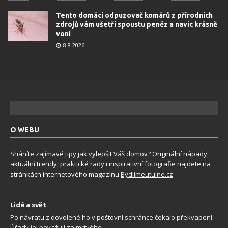
Tento domácí odpuzovač komárů z přírodních
zdrojů vám ušetří spoustu peněz a navíc krásně
voní
8.8.2026
O WEBU
Sháníte zajímavé tipy jak vylepšit Váš domov? Originální nápady,
aktuální trendy, praktické rady i inspirativní fotografie najdete na
stránkách internetového magazínu
Bydlimeutulne.cz
.
Lidé a svět
Po návratu z dovolené ho v poštovní schránce čekalo překvapení.
Úřady jej považují za mrtvého