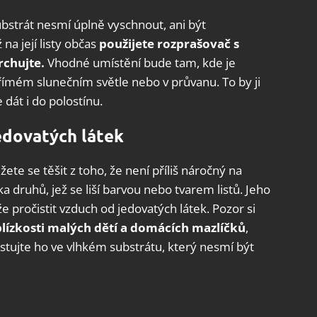
substrát nesmí úplně vyschnout, ani být
na její listy občas
použijete rozprašovač s
rchujte.
Vhodné umístění bude tam, kde je
přímém slunečním světle nebo v průvanu. To by ji
e dát i do polostínu.
jedovatých látek
te se těšit z toho, že není příliš náročný na
ika druhů, jež se liší barvou nebo tvarem listů. Jeho
e pročistit vzduch od jedovatých látek. Pozor si
blízkosti malých dětí a domácích mazlíčků
,
stujte ho ve vlhkém substrátu, který nesmí být