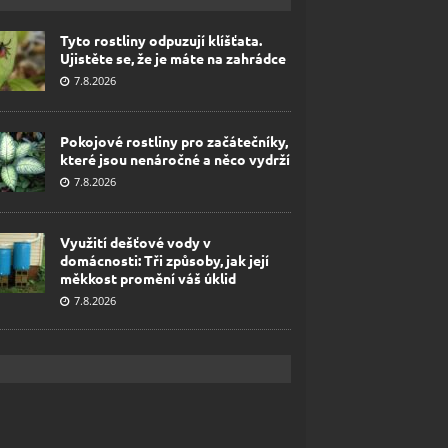
Tyto rostliny odpuzují klíšťata.
Ujistěte se, že je máte na zahrádce
7.8.2026
Pokojové rostliny pro začátečníky,
které jsou nenáročné a něco vydrží
7.8.2026
Využití dešťové vody v
domácnosti: Tři způsoby, jak její
měkkost promění váš úklid
7.8.2026