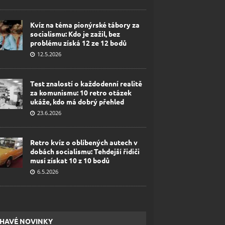
Kvíz na téma pionýrské tábory za
socialismu: Kdo je zažil, bez
problému získá 12 ze 12 bodů
12.5.2026
Test znalostí o každodenní realitě
za komunismu: 10 retro otázek
ukáže, kdo má dobrý přehled
23.6.2026
Retro kvíz o oblíbených autech v
dobách socialismu: Tehdejší řidiči
musí získat 10 z 10 bodů
6.5.2026
HAVÉ NOVINKY