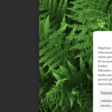
Abychom p
informací
našim par
ID na tom
funkce.
Kliknutím
budou pou
pomocí př
obrazovky
Statist
Ukládání
obsahu, 