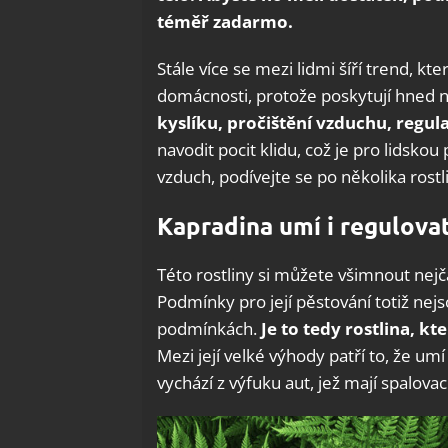
téměř zadarmo.
Stále více se mezi lidmi šíří trend, k
domácnosti, protože poskytují hned n
kyslíku, pročištění vzduchu, regul
navodit pocit klidu, což je pro lidsko
vzduch, podívejte se po několika rostl
Kapradina umí i regulova
Této rostliny si můžete všimnout nej
Podmínky pro její pěstování totiž nejs
podmínkách.
Je to tedy rostlina, k
Mezi její velké výhody patří to, že um
vychází z výfuku aut, jež mají spalova