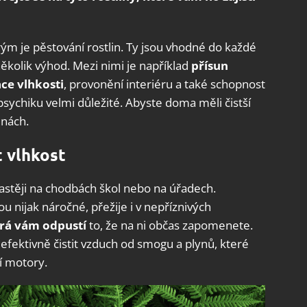
terým je pěstování rostlin. Ty jsou vhodné do každé
ěkolik výhod. Mezi nimi je například
přísun
ace vlhkosti
, provonění interiéru a také schopnost
u psychiku velmi důležité. Abyste doma měli čistší
inách.
t vlhkost
častěji na chodbách škol nebo na úřadech.
ou nijak náročné, přežije i v nepříznivých
terá vám odpustí
to, že na ni občas zapomenete.
í efektivně čistit vzduch od smogu a plynů, které
cí motory.