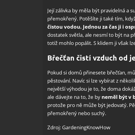
Její zálivka by měla být pravidelná a 
přemokřený. Potěšíte ji také tím, když 
čistou vodou. Jednou za čas ji i osp
dostatek světla, ale nesmí to být na 
totiž mohlo popálit. S klidem ji však lz
Břečťan čistí vzduch od 
Pokud si domů přinesete břečťan, může
pěstování. Navíc si lze vybírat z někol
největší výhodou je to, že doma dokáž
ale dávejte na to, že by
neměl být v 
protože pro ně může být jedovatý. Pě
přemokřený nebo suchý.
Zdroj: GardeningKnowHow