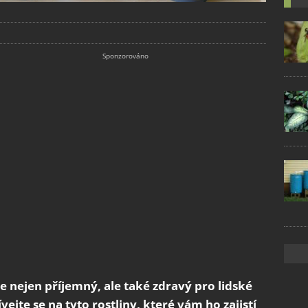
je nejen příjemný, ale také zdravý pro lidské
vejte se na tyto rostliny, které vám ho zajistí