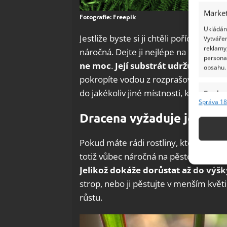
Market
Fotografie: Freepik
Ukládání
Jestliže byste si ji chtěli pořídit dom
Vytvářen
reklamy,
náročná. Dejte ji nejlépe na místo, kde
persona
ne moc
.
Její substrát udržujte vlhk
obsahu.
pokropíte vodou z rozprašovače. Poku
do jakékoliv jiné místnosti, kde bývá v
Funkc
Správa 18
Přiřazov
Dracena vyžaduje jen mál
Identifi
Pokud máte rádi rostliny, které nevyža
Použív
totiž vůbec náročná na pěstování a um
základ
Jelikož dokáže dorůstat až do výš
strop, nebo ji pěstujte v menším kv
Zajišt
růstu.
odstra
Ukládá