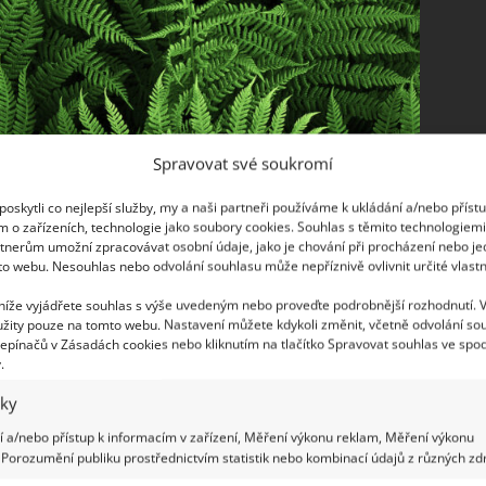
Spravovat své soukromí
oskytli co nejlepší služby, my a naši partneři používáme k ukládání a/nebo příst
m o zařízeních, technologie jako soubory cookies. Souhlas s těmito technologiem
tnerům umožní zpracovávat osobní údaje, jako je chování při procházení nebo j
to webu. Nesouhlas nebo odvolání souhlasu může nepříznivě ovlivnit určité vlastn
 níže vyjádřete souhlas s výše uvedeným nebo proveďte podrobnější rozhodnutí. 
žity pouze na tomto webu. Nastavení můžete kdykoli změnit, včetně odvolání so
epínačů v Zásadách cookies nebo kliknutím na tlačítko Spravovat souhlas ve spod
.
iky
 a/nebo přístup k informacím v zařízení, Měření výkonu reklam, Měření výkonu
Porozumění publiku prostřednictvím statistik nebo kombinací údajů z různých zdr