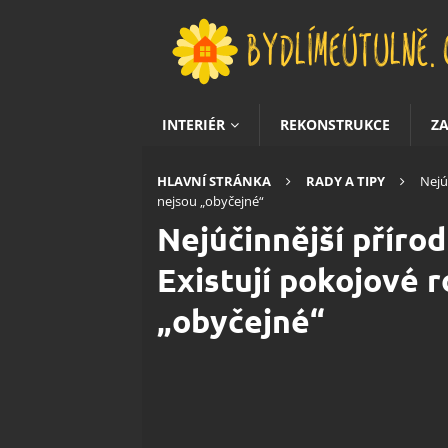
INTERIÉR
REKONSTRUKCE
Z
HLAVNÍ STRÁNKA
RADY A TIPY
Nejú
nejsou „obyčejné“
Nejúčinnější přírod
Existují pokojové r
„obyčejné“