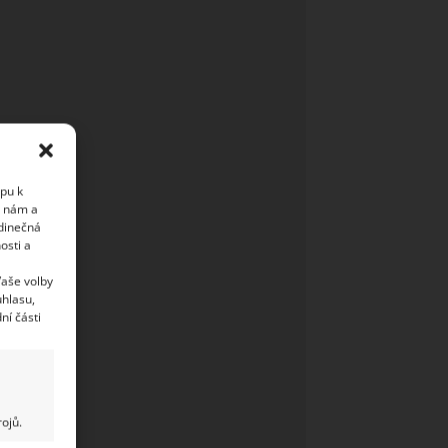
upu k
i nám a
edinečná
osti a
Vaše volby
uhlasu,
ní části
ojů.