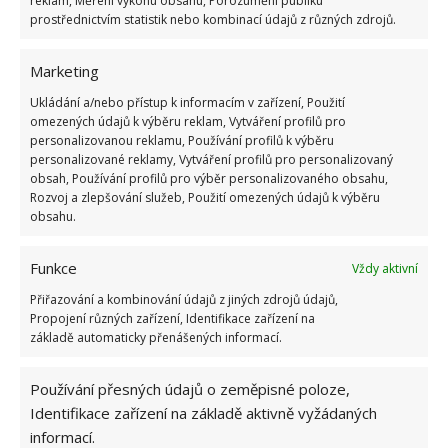
reklam, Měření výkonu obsahu, Porozumění publiku
způsob provedení roštu. Je totiž potřeba speciální
prostřednictvím statistik nebo kombinací údajů z různých zdrojů.
matrace, která je drahá. Oproti tomu tu máme rošty
lamelové, které se potom dále dělí podle počtu
Marketing
lamel. Vždy se zajímejte o to, jakou velikost roštu
Ukládání a/nebo přístup k informacím v zařízení, Použití
omezených údajů k výběru reklam, Vytváření profilů pro
vybíráte, jakou má rošt nosnost, a nakonec i o to, zda
personalizovanou reklamu, Používání profilů k výběru
je možné rošt polohovat.
Nezapomeňte, že každý
personalizované reklamy, Vytváření profilů pro personalizovaný
rošt potřebuje jinou matraci.
Například rošty
obsah, Používání profilů pro výběr personalizovaného obsahu,
Rozvoj a zlepšování služeb, Použití omezených údajů k výběru
polohovací si nebudou rozumět s matracemi, ve
obsahu.
kterých jsou pružiny.
Funkce
Vždy aktivní
Někdy není moc dobré spoléhat se na to, že vám ve
Přiřazování a kombinování údajů z jiných zdrojů údajů,
velkých obchodech s nábytkem poradí, co je pro vás
Propojení různých zařízení, Identifikace zařízení na
opravdu dobré.
Před nákupem matrace je určitě
základě automaticky přenášených informací.
lepší vědět alespoň pár základních informací o
tom,
jak vybrat matraci
, abyste měli dopředu
Používání přesných údajů o zeměpisné poloze,
Identifikace zařízení na základě aktivně vyžádaných
představu, co hledat.
Nenechte se nikým ovlivnit,
informací.
nehledejte ani to nejlevnější, ani to nejdražší.