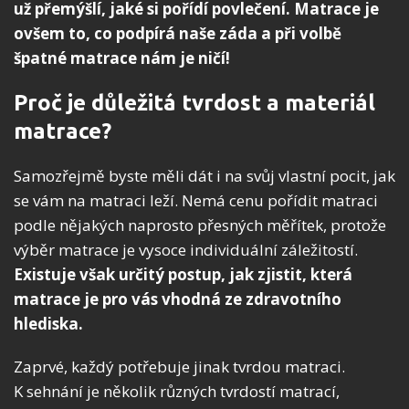
už přemýšlí, jaké si pořídí povlečení. Matrace je
ovšem to, co podpírá naše záda a při volbě
špatné matrace nám je ničí!
Proč je důležitá tvrdost a materiál
matrace?
Samozřejmě byste měli dát i na svůj vlastní pocit, jak
se vám na matraci leží. Nemá cenu pořídit matraci
podle nějakých naprosto přesných měřítek, protože
výběr matrace je vysoce individuální záležitostí.
Existuje však určitý postup, jak zjistit, která
matrace je pro vás vhodná ze zdravotního
hlediska.
Zaprvé, každý potřebuje jinak tvrdou matraci.
K sehnání je několik různých tvrdostí matrací,