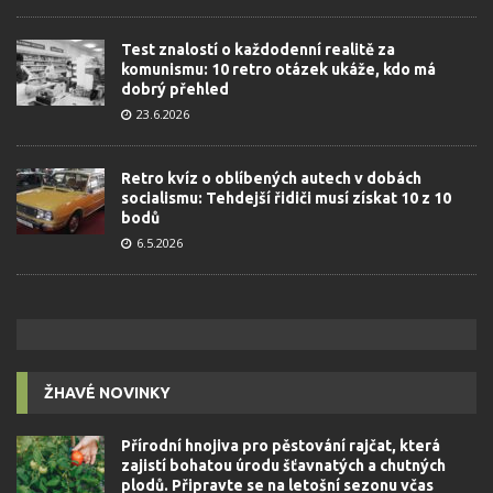
Test znalostí o každodenní realitě za
komunismu: 10 retro otázek ukáže, kdo má
dobrý přehled
23.6.2026
Retro kvíz o oblíbených autech v dobách
socialismu: Tehdejší řidiči musí získat 10 z 10
bodů
6.5.2026
ŽHAVÉ NOVINKY
Přírodní hnojiva pro pěstování rajčat, která
zajistí bohatou úrodu šťavnatých a chutných
plodů. Připravte se na letošní sezonu včas