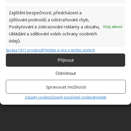
Dopřejte svému tělu, aby bylo během odpočinku
Zajištění bezpečnosti, předcházení a
opravdu jako v bavlnce.
zjišťování podvodů a odstraňování chyb,
Poskytování a zobrazování reklamy a obsahu,
Vždy aktivní
Zdroj obrázků:
pixabay.com
Ukládání a sdělování voleb ochrany osobních
údajů.
Správa 1811 prodejců
Přečtěte si více o těchto účelech
Příjmout
Odmítnout
Spravovat možnosti
Zásady cookies
Zásady používání cookies
Kontakt