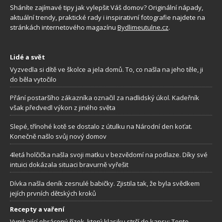
Sháníte zajímavé tipy jak vylepšit Váš domov? Originální nápady,
aktuální trendy, praktické rady i inspirativní fotografie najdete na
stránkách internetového magazínu
Bydlimeutulne.cz
.
Lidé a svět
Vyzvedla si dítě ve školce a jela domů. To, co našla na jeho těle, ji
do běla vytočilo
Přání postaršího zákazníka označil za nadlidský úkol. Kadeřník
však předvedl výkon z jiného světa
Slepé, třínohé kotě se dostalo z útulku na Národní den koťat.
Konečně našlo svůj nový domov
4letá holčička našla svoji matku v bezvědomí na podlaze. Díky své
intuici dokázala situaci bravurně vyřešit
Dívka našla deník zesnulé babičky. Zjistila tak, že byla svědkem
jejích prvních dětských kroků
Recepty a vaření
Vynikající obrácený řízek, který klasiku strčí do kapsy: Tento