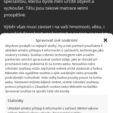
specialitou, kterou byste měli určitě objevit a
vyzkoušet. Tělu jsou takové matrace velmi
prospěšné.
Výběr však musí záviset i na vaší hmotnosti, věku, i
na vašich finančních možnostech a na tom, co je vám
osobně pohodlné, na to nikdy nezapomínejte.
Spravovat své soukromí
Abychom poskytli co nejlepší služby, my a naši partneři používáme k
ukládání a/nebo přístupu k informacím o zařízeních, technologie jako
Jak souvisí matrace a rošty?
soubory cookies. Souhlas s těmito technologiemi nám a našim
partnerům umožní zpracovávat osobní údaje, jako je chování při
procházení nebo jedinečná ID na tomto webu. Nesouhlas nebo
Rošty hrají velkou roli v tom, jakou podpěru tělu
odvolání souhlasu může nepříznivě ovlivnit určité vlastnosti a funkce.
poskytneme. Matrace totiž není všechno a mylně si
Kliknutím níže vyjádřete souhlas s výše uvedeným nebo proveďte
podrobnější rozhodnutí. Vaše volby budou použity pouze na tomto
můžete myslet, že může jen tak ležet na čemkoliv,
webu. Nastavení můžete kdykoli změnit, včetně odvolání souhlasu,
třeba na zemi.
Rošty zaručují jak zmíněnou
pomocí přepínačů v Zásadách cookies nebo kliknutím na tlačítko
Spravovat souhlas ve spodní části obrazovky.
podpěru matrace, a tedy těla, ale zároveň
nabývají schopnosti ovlivnit náš spánek.
Statistiky
Ukládání a/nebo přístup k informacím v zařízení, Měření výkonu
Kdysi stačila pevná deska, dnes jde o nejhorší