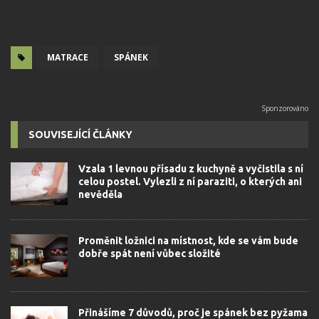
MATRACE
SPÁNEK
SOUVISEJÍCÍ ČLÁNKY
Vzala 1 levnou přísadu z kuchyně a vyčistila s ní
celou postel. Vylezli z ní paraziti, o kterých ani
nevěděla
Proměnit ložnici na místnost, kde se vám bude
dobře spát není vůbec složité
Přinášíme 7 důvodů, proč je spánek bez pyžama