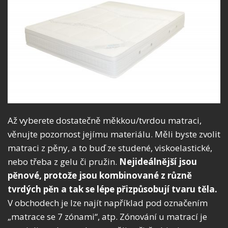
Až vyberete dostatečně měkkou/tvrdou matraci,
věnujte pozornost jejímu materiálu. Měli byste zvolit
matraci z pěny, a to buď ze studené, viskoelastické,
nebo třeba z gelu či pružin.
Nejideálnější jsou
pěnové, protože jsou kombinované z různě
tvrdých pěn a tak se lépe přizpůsobují tvaru těla.
V obchodech je lze najít například pod označením
„matrace se 7 zónami“, atp. Zónování u matrací je