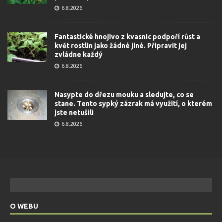
6.8.2026
Fantastické hnojivo z kvasnic podpoří růst a
květ rostlin jako žádné jiné. Připravit jej
zvládne každý
6.8.2026
Nasypte do dřezu mouku a sledujte, co se
stane. Tento sypký zázrak má využití, o kterém
jste netušili
6.8.2026
O WEBU