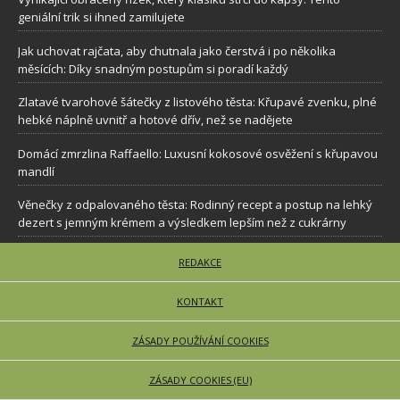
geniální trik si ihned zamilujete
Jak uchovat rajčata, aby chutnala jako čerstvá i po několika
měsících: Díky snadným postupům si poradí každý
Zlatavé tvarohové šátečky z listového těsta: Křupavé zvenku, plné
hebké náplně uvnitř a hotové dřív, než se nadějete
Domácí zmrzlina Raffaello: Luxusní kokosové osvěžení s křupavou
mandlí
Věnečky z odpalovaného těsta: Rodinný recept a postup na lehký
dezert s jemným krémem a výsledkem lepším než z cukrárny
REDAKCE
KONTAKT
ZÁSADY POUŽÍVÁNÍ COOKIES
ZÁSADY COOKIES (EU)