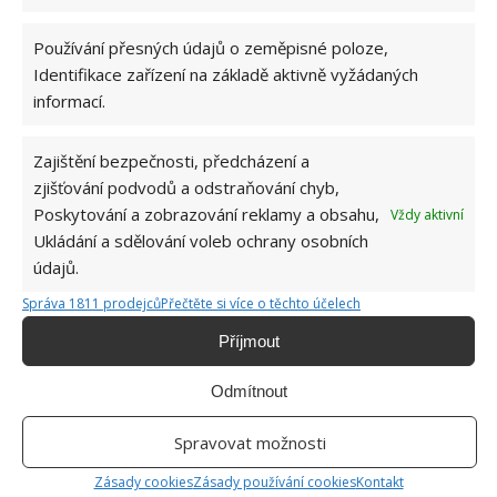
KOMENTOVAT
Používání přesných údajů o zeměpisné poloze,
Identifikace zařízení na základě aktivně vyžádaných
Jiří Kolář
informací.
Absolvent České zemědělské
univerzity, který je již od malička
Zajištění bezpečnosti, předcházení a
velkým kutilem. V podstatě vše, co je
zjišťování podvodů a odstraňování chyb,
možné najít v j...
[Více o autorovi]
Poskytování a zobrazování reklamy a obsahu,
Vždy aktivní
Ukládání a sdělování voleb ochrany osobních
údajů.
Správa 1811 prodejců
Přečtěte si více o těchto účelech
Příjmout
SOUVISEJÍCÍ ČLÁNKY
Odmítnout
Výběr těch nejlepších jablek v obchodě: Je
Spravovat možnosti
třeba hledět i na váhu, barvu a stopku
Zásady cookies
Zásady používání cookies
Kontakt