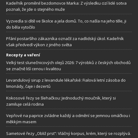
Kadeřník proměnil bezdomovce Marka: Z výsledku cizí lidé sotva
poznali, že jde o stejného muže
Vyzvedla si dítě ve školce a jela domů. To, co našla na jeho těle, ji
do běla vytočilo
Přání postaršího zákazníka označil za nadlidský úkol. Kadeřník
však předvedl výkon z jiného světa
Recepty a vaření
Velký test slunečnicových olejů 2026: 7 výrobků z českých obchodů
se značně liší cenou i kvalitou
Levandulový sirup z levandule lékařské: Fialová letní zásoba do
limonády, čaje i dezertů
Kokosové řezy se šlehačkou: Jednoduchý moučník, který si
zamiluje celá rodina
Vepřové na paprice zvládne každý a odmění se jemnou omáčkou i
měkkým masem
Sametové řezy „Obliž prst”: Vláčný korpus, krém, který se rozplývá.