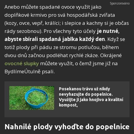
Anebo můžete spadané ovoce využít jako
doplňkové krmivo pro svá hospodářská zvířata
(kozy, ovce, vepř, králíci; i slepice a kachny si je občas
rády sezobnou). Pro všechny tyto účely
je nutné,
abyste sbírali spadaná jablka každý den
. Když se
totiž plody při pádu ze stromu potlučou, během
dvou dnů začnou podléhat rychlé zkáze. Okrájené
ovocné slupky
můžete využít, o čemž jsme již na
BydlímeÚtulně psali.
Posekanou trávu už nikdy
nevyhazujte do popelnice.
Využijte ji jako hnojivo a kvalitní
kompost,
Nahnilé plody vyhoďte do popelnice