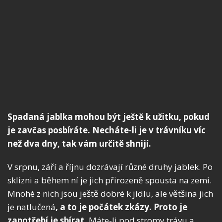
Spadaná jablka mohou být ještě k užitku, pokud
je zavčas posbíráte. Necháte-li je v trávníku víc
než dva dny, tak vám určitě shnijí.
V srpnu, září a říjnu dozrávají různé druhy jablek. Po
sklizni a během ní je jich přirozeně spousta na zemi.
Mnohé z nich jsou ještě dobré k jídlu, ale většina jich
je natlučená
, a to je počátek zkázy. Proto je
zapotřebí je sbírat.
Máte-li pod stromy trávu a