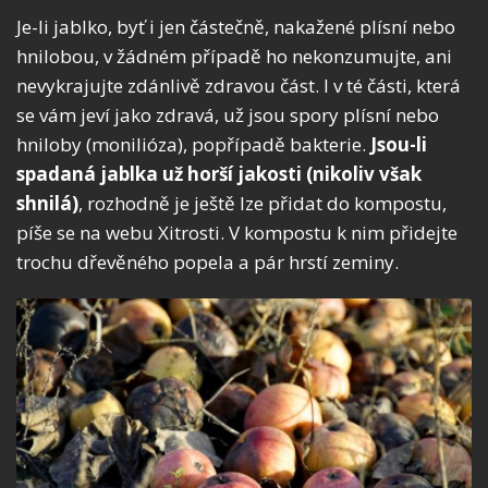
Je-li jablko, byť i jen částečně, nakažené plísní nebo
hnilobou, v žádném případě ho nekonzumujte, ani
nevykrajujte zdánlivě zdravou část. I v té části, která
se vám jeví jako zdravá, už jsou spory plísní nebo
hniloby (monilióza), popřípadě bakterie.
Jsou-li
spadaná jablka už horší jakosti (nikoliv však
shnilá)
, rozhodně je ještě lze přidat do kompostu,
píše se na webu Xitrosti. V kompostu k nim přidejte
trochu dřevěného popela a pár hrstí zeminy.