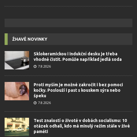
ŽHAVÉ NOVINKY
Sklokeramickou i indukční desku je třeba
vhodně čistit. Pomůže například jedlá soda
7.8.2026
Proti myším je možné zakročit i bez pomoci
kočky. Poslouží i past s kouskem sýra nebo
špeku
7.8.2026
Test znalostí o životě v dobách socialismu: 10
otázek odhalí, kdo má minulý režim stále v živé
paměti