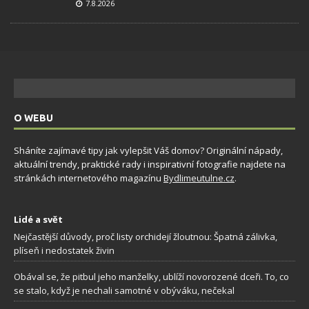
7.8.2026
O WEBU
Sháníte zajímavé tipy jak vylepšit Váš domov? Originální nápady,
aktuální trendy, praktické rady i inspirativní fotografie najdete na
stránkách internetového magazínu
Bydlimeutulne.cz
.
Lidé a svět
Nejčastější důvody, proč listy orchidejí žloutnou: Špatná zálivka,
plíseň i nedostatek živin
Obával se, že pitbul jeho manželky, ublíží novorozené dceři. To, co
se stalo, když je nechali samotné v obýváku, nečekal