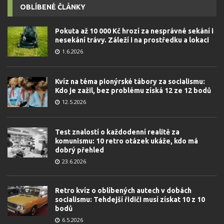
OBLÍBENÉ ČLÁNKY
Pokuta až 10 000 Kč hrozí za nesprávné sekání i
nesekání trávy. Záleží i na prostředku a lokaci
1.6.2026
Kvíz na téma pionýrské tábory za socialismu:
Kdo je zažil, bez problému získá 12 ze 12 bodů
12.5.2026
Test znalostí o každodenní realitě za
komunismu: 10 retro otázek ukáže, kdo má
dobrý přehled
23.6.2026
Retro kvíz o oblíbených autech v dobách
socialismu: Tehdejší řidiči musí získat 10 z 10
bodů
6.5.2026