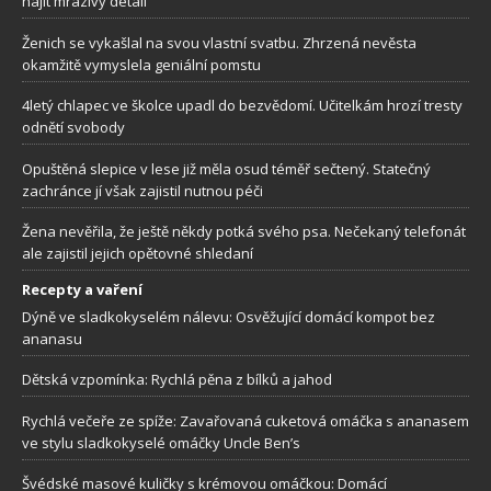
najít mrazivý detail
Ženich se vykašlal na svou vlastní svatbu. Zhrzená nevěsta
okamžitě vymyslela geniální pomstu
4letý chlapec ve školce upadl do bezvědomí. Učitelkám hrozí tresty
odnětí svobody
Opuštěná slepice v lese již měla osud téměř sečtený. Statečný
zachránce jí však zajistil nutnou péči
Žena nevěřila, že ještě někdy potká svého psa. Nečekaný telefonát
ale zajistil jejich opětovné shledaní
Recepty a vaření
Dýně ve sladkokyselém nálevu: Osvěžující domácí kompot bez
ananasu
Dětská vzpomínka: Rychlá pěna z bílků a jahod
Rychlá večeře ze spíže: Zavařovaná cuketová omáčka s ananasem
ve stylu sladkokyselé omáčky Uncle Ben’s
Švédské masové kuličky s krémovou omáčkou: Domácí