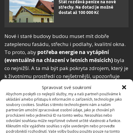
Stát rozdává peníze na nové
střechy. Na dotaci je možné
dostat až 100 000 Kč
Nové i staré budovy budou muset mít dobře
zateplenou fasádu, střechu i podlahy, kvalitní okna.
To proto, aby
potřeba energie na vytápění
(eventuálně na chlazení v letních měsících)
byla
co nejnižší. A ta má být pak pokryta zdrojem, který je
k životnímu prostředí co nejšetrnější, upozorňuje
web
EnergieBezEmisí
.
Spravovat své soukromí
Abychom poskytli co nejlepší služby, my a naši partneři používáme k
Snížení energetické náročnosti budov
ukládání a/nebo přístupu k informacím o zařízeních, technologie jako
soubory cookies. Souhlas s těmito technologiemi nám a našim
partnerům umožní zpracovávat osobní údaje, jako je chování při
Většina českých obytných budov v současnosti
procházení nebo jedinečná ID na tomto webu. Nesouhlas nebo
energetický standard nesplňuje. Některé domy jsou
odvolání souhlasu může nepříznivě ovlivnit určité vlastnosti a funkce.
Kliknutím níže vyjádřete souhlas s výše uvedeným nebo proveďte
zateplené jen částečně, jiné vůbec. Aby ČR dodržela
podrobnější rozhodnutí. Vaše volby budou použity pouze na tomto