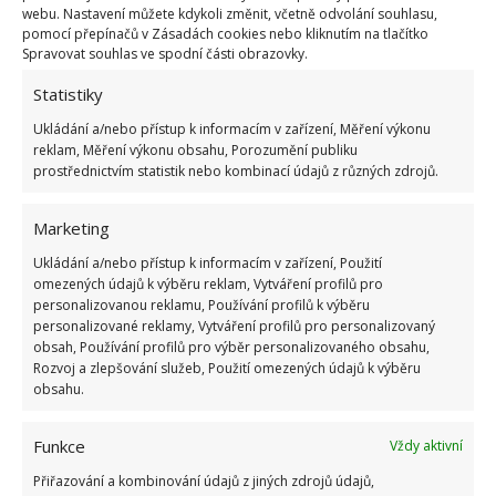
Směrnici Evropské unie, bude se u nás muset
webu. Nastavení můžete kdykoli změnit, včetně odvolání souhlasu,
pomocí přepínačů v Zásadách cookies nebo kliknutím na tlačítko
zrychlit renovační tempo
.
Stejně tak bude nutné
Spravovat souhlas ve spodní části obrazovky.
zaměřit se na komplexnost
a kvalitu renovací.
Statistiky
Cílem je snížení energetické náročnosti budov a
výměna zdroje energie za bezemisní (solární
Ukládání a/nebo přístup k informacím v zařízení, Měření výkonu
reklam, Měření výkonu obsahu, Porozumění publiku
elektrárna, biomasa, tepelné čerpadlo).
prostřednictvím statistik nebo kombinací údajů z různých zdrojů.
Pravděpodobně se ještě rozjede fotovoltaický boom;
Marketing
předpokládá se, že kolem roku 2050 bude
Ukládání a/nebo přístup k informacím v zařízení, Použití
fotovoltaika prakticky na všech budovách, u nichž je
omezených údajů k výběru reklam, Vytváření profilů pro
to technicky možné. V současnosti je možné čerpat
personalizovanou reklamu, Používání profilů k výběru
personalizované reklamy, Vytváření profilů pro personalizovaný
dotace jak
na zateplení domu, tak na pořízení FVE
obsah, Používání profilů pro výběr personalizovaného obsahu,
či výměnu oken
, a to z programu Nová zelená
Rozvoj a zlepšování služeb, Použití omezených údajů k výběru
úsporám. Dotace může pokrýt až polovinu nákladů.
obsahu.
Podobně lze využít příspěvky také z dotačních
Funkce
Vždy aktivní
nástrojů Nová zelená úsporám Light či Oprav dům
po babičce. O tom,
jak a za kolik zateplit dům
, jsme
Přiřazování a kombinování údajů z jiných zdrojů údajů,