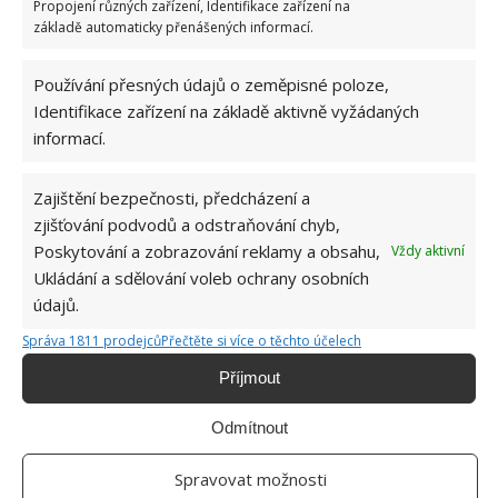
Propojení různých zařízení, Identifikace zařízení na
na BydlímeÚtulně již psali.
základě automaticky přenášených informací.
Používání přesných údajů o zeměpisné poloze,
Identifikace zařízení na základě aktivně vyžádaných
informací.
Zajištění bezpečnosti, předcházení a
zjišťování podvodů a odstraňování chyb,
Poskytování a zobrazování reklamy a obsahu,
Vždy aktivní
Ukládání a sdělování voleb ochrany osobních
údajů.
Správa 1811 prodejců
Přečtěte si více o těchto účelech
Příjmout
Odmítnout
Spravovat možnosti
DŮM
EMISE
EU
ZATEPLENÍ