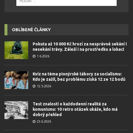
OBLÍBENÉ ČLÁNKY
Pokuta až 10 000 Kč hrozí za nesprávné sekání i
nesekání trávy. Záleží i na prostředku a lokaci
1.6.2026
Kvíz na téma pionýrské tábory za socialismu:
Kdo je zažil, bez problému získá 12 ze 12 bodů
12.5.2026
Test znalostí o každodenní realitě za
komunismu: 10 retro otázek ukáže, kdo má
dobrý přehled
23.6.2026