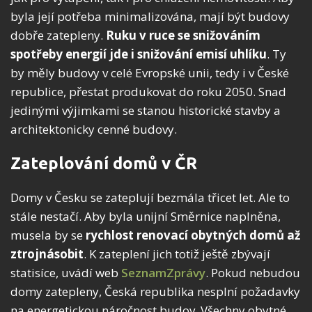
byla její potřeba minimalizována, mají být budovy
dobře zatepleny.
Ruku v ruce se snižováním
spotřeby energií jde i snižování emisí uhlíku
. Ty
by měly budovy v celé Evropské unii, tedy i v České
republice, přestat produkovat do roku 2050. Snad
jedinými výjimkami se stanou historické stavby a
architektonicky cenné budovy.
Zateplování domů v ČR
Domy v Česku se zateplují bezmála třicet let. Ale to
stále nestačí. Aby byla unijní Směrnice naplněna,
musela by se
rychlost renovací obytných domů až
ztrojnásobit
. K zateplení jich totiž ještě zbývají
statisíce, uvádí web
SeznamZprávy
. Pokud nebudou
domy zatepleny, Česká republika nesplní požadavky
na energetickou náročnost budov. Všechny obytné