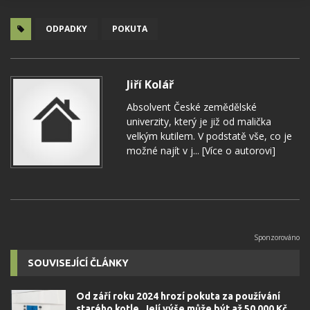
ODPADKY
POKUTA
Jiří Kolář
Absolvent České zemědělské
univerzity, který je již od malička
velkým kutilem. V podstatě vše, co je
možné najít v j...
[Více o autorovi]
SOUVISEJÍCÍ ČLÁNKY
Od září roku 2024 hrozí pokuta za používání
starého kotle. Její výše může být až 50 000 Kč