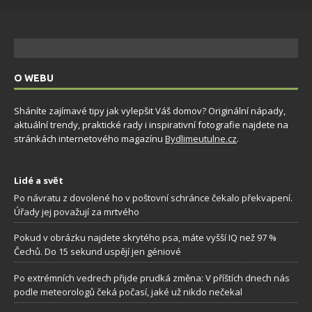
O WEBU
Sháníte zajímavé tipy jak vylepšit Váš domov? Originální nápady,
aktuální trendy, praktické rady i inspirativní fotografie najdete na
stránkách internetového magazínu
Bydlimeutulne.cz
.
Lidé a svět
Po návratu z dovolené ho v poštovní schránce čekalo překvapení.
Úřady jej považují za mrtvého
Pokud v obrázku najdete skrytého psa, máte vyšší IQ než 97 %
Čechů. Do 15 sekund uspějí jen géniové
Po extrémních vedrech přijde prudká změna: V příštích dnech nás
podle meteorologů čeká počasí, jaké už nikdo nečekal