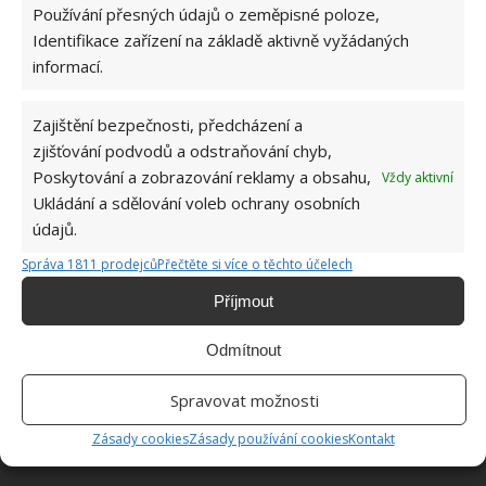
odkládají své pytle s odpadky
, aby jim nezavazely v
Používání přesných údajů o zeměpisné poloze,
jejich domácnosti, o čemž jsme již na BydlímeÚtulně
Identifikace zařízení na základě aktivně vyžádaných
psali.
informací.
Zajištění bezpečnosti, předcházení a
zjišťování podvodů a odstraňování chyb,
Poskytování a zobrazování reklamy a obsahu,
Vždy aktivní
Ukládání a sdělování voleb ochrany osobních
údajů.
Správa 1811 prodejců
Přečtěte si více o těchto účelech
Příjmout
Odmítnout
Spravovat možnosti
Zásady cookies
Zásady používání cookies
Kontakt