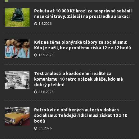
Pokuta až 10 000 Kč hrozí za nesprávné sekání i
nesekání trávy. Záleží i na prostředku a lokaci
1.6.2026
Kvíz na téma pionýrské tábory za socialismu:
Kdo je zažil, bez problému získá 12 ze 12 bodů
12.5.2026
Test znalostí o každodenní realitě za
komunismu: 10 retro otázek ukáže, kdo má
dobrý přehled
23.6.2026
Retro kvíz o oblíbených autech v dobách
socialismu: Tehdejší řidiči musí získat 10 z 10
bodů
6.5.2026