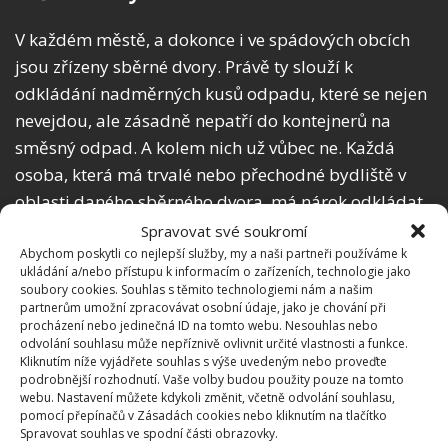
V každém městě, a dokonce i ve spádových obcích
jsou zřízeny sběrné dvory. Právě ty slouží k
odkládání nadměrných kusů odpadu, které se nejen
nevejdou, ale zásadně nepatří do kontejnerů na
směsný odpad. A kolem nich už vůbec ne. Každá
osoba, která má trvalé nebo přechodné bydliště v
oblasti daného sběrného dvora, má nárok odkládat
tam nepotřebný odpad zdarma. Kromě toho obecní i
Spravovat své soukromí
městské úřady organizují pravidelné svozy
Abychom poskytli co nejlepší služby, my a naši partneři používáme k
ukládání a/nebo přístupu k informacím o zařízeních, technologie jako
objemného odpadu – stačí ohlídat si termín, kdy
soubory cookies. Souhlas s těmito technologiemi nám a našim
bude kontejner na velký odpad přistaven na vaší
partnerům umožní zpracovávat osobní údaje, jako je chování při
procházení nebo jedinečná ID na tomto webu. Nesouhlas nebo
adrese.
odvolání souhlasu může nepříznivě ovlivnit určité vlastnosti a funkce.
Kliknutím níže vyjádřete souhlas s výše uvedeným nebo proveďte
podrobnější rozhodnutí. Vaše volby budou použity pouze na tomto
webu. Nastavení můžete kdykoli změnit, včetně odvolání souhlasu,
pomocí přepínačů v Zásadách cookies nebo kliknutím na tlačítko
Spravovat souhlas ve spodní části obrazovky.