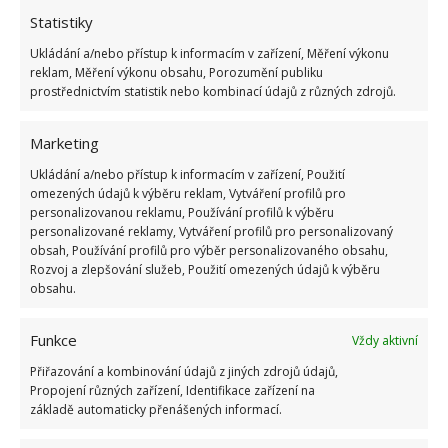
Statistiky
Ukládání a/nebo přístup k informacím v zařízení, Měření výkonu
reklam, Měření výkonu obsahu, Porozumění publiku
prostřednictvím statistik nebo kombinací údajů z různých zdrojů.
Marketing
Ukládání a/nebo přístup k informacím v zařízení, Použití
omezených údajů k výběru reklam, Vytváření profilů pro
personalizovanou reklamu, Používání profilů k výběru
personalizované reklamy, Vytváření profilů pro personalizovaný
obsah, Používání profilů pro výběr personalizovaného obsahu,
Rozvoj a zlepšování služeb, Použití omezených údajů k výběru
obsahu.
Funkce
Vždy aktivní
Problémy s odpady se samozřejmě netýkají jen
černých skládek v obcích či mimo ně. Nepříjemné
Přiřazování a kombinování údajů z jiných zdrojů údajů,
Propojení různých zařízení, Identifikace zařízení na
situace mohou nastat i na obyčejné chodbě
základě automaticky přenášených informací.
panelového domu, kde si někteří spoluobčané