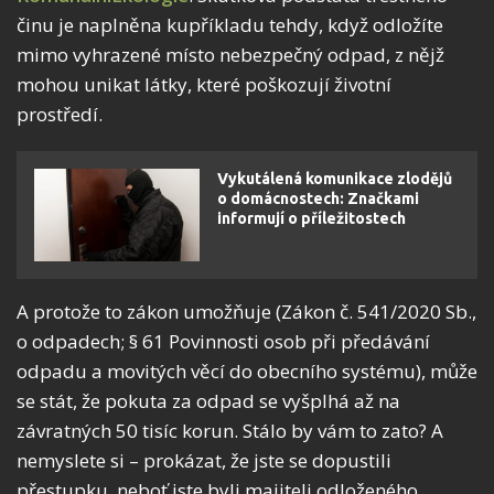
činu je naplněna kupříkladu tehdy, když odložíte
mimo vyhrazené místo nebezpečný odpad, z nějž
mohou unikat látky, které poškozují životní
prostředí.
Vykutálená komunikace zlodějů
o domácnostech: Značkami
informují o příležitostech
A protože to zákon umožňuje (Zákon č. 541/2020 Sb.,
o odpadech; § 61 Povinnosti osob při předávání
odpadu a movitých věcí do obecního systému), může
se stát, že pokuta za odpad se vyšplhá až na
závratných 50 tisíc korun. Stálo by vám to zato? A
nemyslete si – prokázat, že jste se dopustili
přestupku, neboť jste byli majiteli odloženého