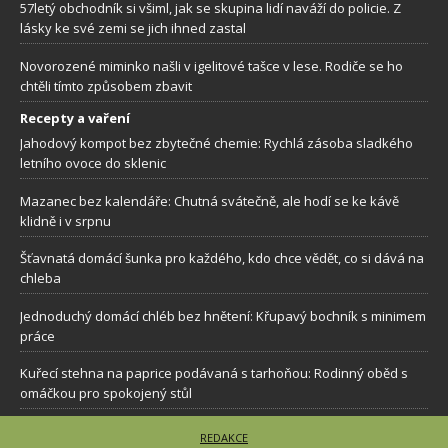
57letý obchodník si všiml, jak se skupina lidí naváží do policie. Z
lásky ke své zemi se jich ihned zastal
Novorozené miminko našli v igelitové tašce v lese. Rodiče se ho
chtěli tímto způsobem zbavit
Recepty a vaření
Jahodový kompot bez zbytečné chemie: Rychlá zásoba sladkého
letního ovoce do sklenic
Mazanec bez kalendáře: Chutná svátečně, ale hodí se ke kávě
klidně i v srpnu
Šťavnatá domácí šunka pro každého, kdo chce vědět, co si dává na
chleba
Jednoduchý domácí chléb bez hnětení: Křupavý bochník s minimem
práce
Kuřecí stehna na paprice podávaná s tarhoňou: Rodinný oběd s
omáčkou pro spokojený stůl
REDAKCE