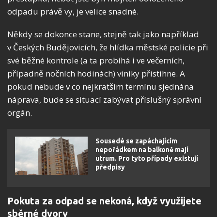
odpadu právě vy, je velice snadné.
Někdy se dokonce stane, stejně tak jako například
v Českých Budějovicích, že hlídka městské policie při
své běžné kontrole (a ta probíhá i ve večerních,
případně nočních hodinách) viníky přistihne. A
pokud nebude v co nejkratším termínu sjednána
náprava, bude se situací zabývat příslušný správní
orgán.
Sousedé se zapáchajícím
nepořádkem na balkoně mají
utrum. Pro tyto případy existují
předpisy
Pokuta za odpad se nekoná, když využijete
sběrné dvory