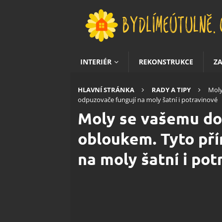
INTERIÉR
REKONSTRUKCE
Z
HLAVNÍ STRÁNKA
RADY A TIPY
Moly
odpuzovače fungují na moly šatní i potravinové
Moly se vašemu d
obloukem. Tyto pří
na moly šatní i po