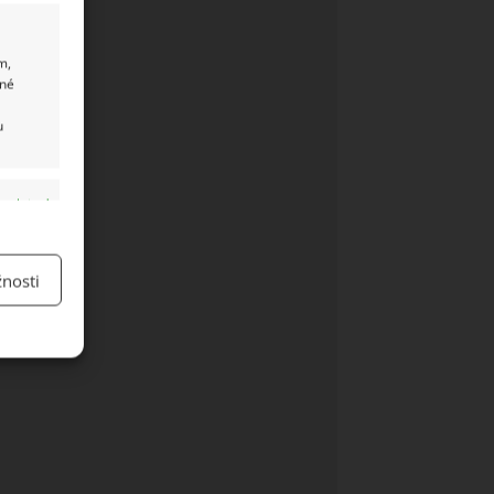
m,
ané
u
y aktivní
nosti
y aktivní