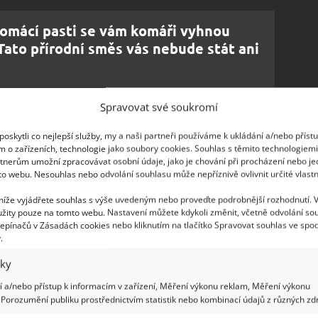
domácí pasti se vám komáři vyhnou
ato přírodní směs vás nebude stát ani
Spravovat své soukromí
ola
oskytli co nejlepší služby, my a naši partneři používáme k ukládání a/nebo příst
m o zařízeních, technologie jako soubory cookies. Souhlas s těmito technologiem
dalo shrnout, jak na tyto protivné motýlky
tnerům umožní zpracovávat osobní údaje, jako je chování při procházení nebo j
e na konkrétní druh, který se vám objevil doma:
to webu. Nesouhlas nebo odvolání souhlasu může nepříznivě ovlivnit určité vlastn
 níže vyjádřete souhlas s výše uvedeným nebo proveďte podrobnější rozhodnutí. 
žity pouze na tomto webu. Nastavení můžete kdykoli změnit, včetně odvolání so
epínačů v Zásadách cookies nebo kliknutím na tlačítko Spravovat souhlas ve spod
.
iky
 a/nebo přístup k informacím v zařízení, Měření výkonu reklam, Měření výkonu
Porozumění publiku prostřednictvím statistik nebo kombinací údajů z různých zdr