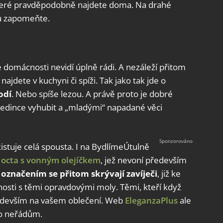
 které pravděpodobně najdete doma. Na drahé
ou zapomeňte.
 domácnosti nevidí úplně rádi. A nezáleží přitom
 najdete v kuchyni či spíži. Tak jako tak jde o
odí
. Nebo spíše lezou. A právě proto je dobré
jedince vyhubit a „mladými“ napadané věci
istuje celá spousta. I na BydlímeÚtulně
 octa s vonným olejíčkem
, jež nevoní především
označením se přitom skrývají zavíječi
, již ke
nosti s těmi opravdovými moly. Těmi, kteří když
především na vašem oblečení. Web
EleganzaPlus
ale
to neřádům.