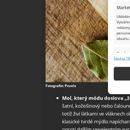
Market
Ukládání
Vytvářen
reklamy,
persona
obsahu.
Funkc
Správa 18
Přiřazov
Identifi
Použív
Fotografie: Pexels
základ
Mol, který módu doslova „ž
šatní, kožešinový nebo čalouno
Zajišt
odstra
totiž živí látkami ve vláknech
Ukládá
klasické tvrdé mýdlo napíchané
oproti dalším repelentním pac