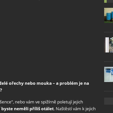
eželé ořechy nebo mouka – a problém je na
?
ce“, nebo vám ve spižírně poletují jejich
í byste neměli příliš otálet
. Naštěstí vám k jejich