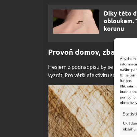
Díky této 
obloukem. T
korunu
Provoň domov, zbav se m
Abychom p
informací
Heslem z podnadpisu by se jednoduše 
našim par
vyzrát. Pro větší efektivitu se zaměřt
ID na tom
funkce.
Kliknutím
budou pou
pomocí př
obrazovky
Statist
Ukládání
obsahu, 