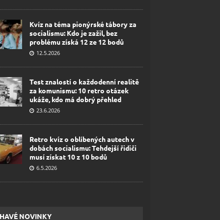
Kvíz na téma pionýrské tábory za
socialismu: Kdo je zažil, bez
problému získá 12 ze 12 bodů
12.5.2026
Test znalostí o každodenní realitě
za komunismu: 10 retro otázek
ukáže, kdo má dobrý přehled
23.6.2026
Retro kvíz o oblíbených autech v
dobách socialismu: Tehdejší řidiči
musí získat 10 z 10 bodů
6.5.2026
HAVÉ NOVINKY