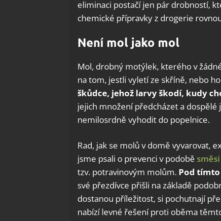
eliminaci postačí jen pár drobností,
chemické přípravky z drogerie rovn
Není mol jako mol
Mol, drobný motýlek, kterého v žádné
na tom, jestli vyletí ze skříně, nebo ho
škůdce, jehož larvy škodí, kudy ch
jejich množení předcházet a dospělé 
nemilosrdně vyhodit do popelnice.
Rad, jak se molů v domě vyvarovat, ex
jsme psali o prevenci v podobě
směsi
tzv. potravinovým molům.
Pod tímto 
své přezdívce přišli na základě podob
dostanou příležitost, si pochutnají 
nabízí levné řešení proti oběma těm