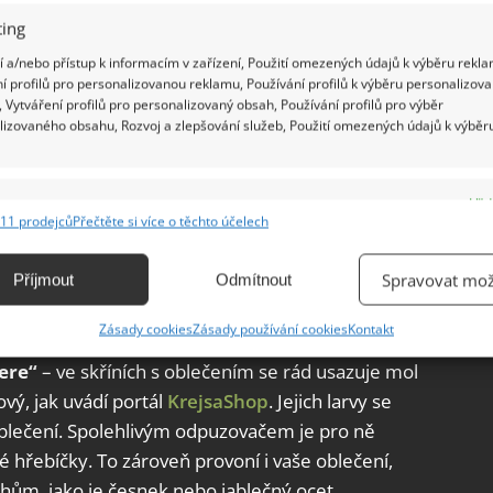
ing
 a/nebo přístup k informacím v zařízení, Použití omezených údajů k výběru rekla
í profilů pro personalizovanou reklamu, Používání profilů k výběru personalizov
 Vytváření profilů pro personalizovaný obsah, Používání profilů pro výběr
lizovaného obsahu, Rozvoj a zlepšování služeb, Použití omezených údajů k výběr
e
Vžd
11 prodejců
Přečtěte si více o těchto účelech
ání a kombinování údajů z jiných zdrojů údajů, Propojení různých zařízení,
kace zařízení na základě automaticky přenášených informací.
Spravovat mož
Příjmout
Odmítnout
ání přesných údajů o zeměpisné poloze, Identifikace zařízení na
Zásady cookies
Zásady používání cookies
Kontakt
ě aktivně vyžádaných informací.
ere“
– ve skříních s oblečením se rád usazuje mol
vý, jak uvádí portál
KrejsaShop
. Jejich larvy se
ění bezpečnosti, předcházení a zjišťování podvodů a
ňování chyb, Poskytování a zobrazování reklamy a obsahu,
 oblečení. Spolehlivým odpuzovačem je pro ně
Vžd
ní a sdělování voleb ochrany osobních údajů.
 hřebíčky. To zároveň provoní i vaše oblečení,
hům, jako je česnek nebo jablečný ocet.