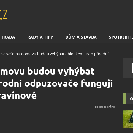
AHRADA
RADY A TIPY
DŮM A STAVBA
SPOTŘEBIT
 se vašemu domovu budou vyhýbat obloukem. Tyto přírodní
omovu budou vyhýbat
rodní odpuzovače fungují
travinové
O