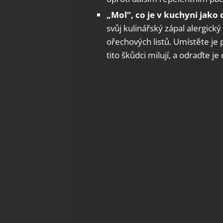
„Mol“, co je v kuchyni jako
svůj kulinářský zápal alergick
ořechových listů. Umístěte je
tito škůdci milují, a odraďte je