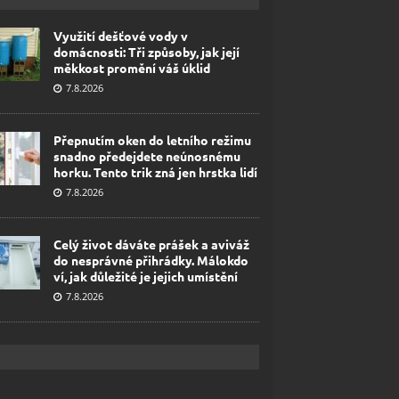
Využití dešťové vody v
domácnosti: Tři způsoby, jak její
měkkost promění váš úklid
7.8.2026
Přepnutím oken do letního režimu
snadno předejdete neúnosnému
horku. Tento trik zná jen hrstka lidí
7.8.2026
Celý život dáváte prášek a aviváž
do nesprávné přihrádky. Málokdo
ví, jak důležité je jejich umístění
7.8.2026