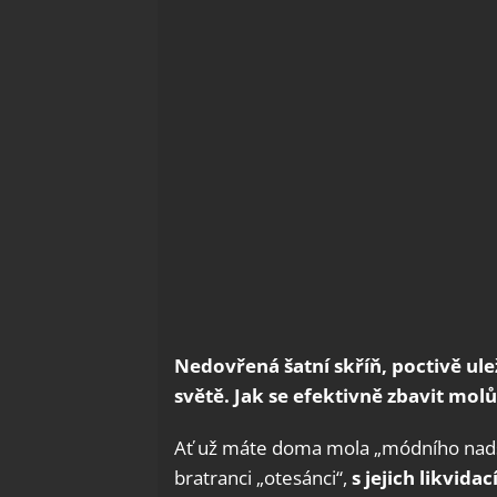
Nedovřená šatní skříň, poctivě ul
světě. Jak se efektivně zbavit molů
Ať už máte doma mola „módního nadšen
bratranci „otesánci“,
s jejich likvidac