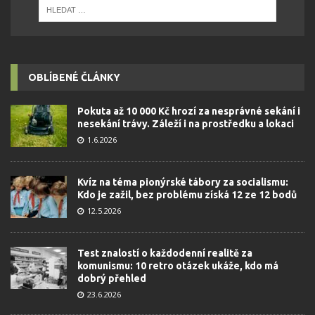
OBLÍBENÉ ČLÁNKY
Pokuta až 10 000 Kč hrozí za nesprávné sekání i
nesekání trávy. Záleží i na prostředku a lokaci
1.6.2026
Kvíz na téma pionýrské tábory za socialismu:
Kdo je zažil, bez problému získá 12 ze 12 bodů
12.5.2026
Test znalostí o každodenní realitě za
komunismu: 10 retro otázek ukáže, kdo má
dobrý přehled
23.6.2026