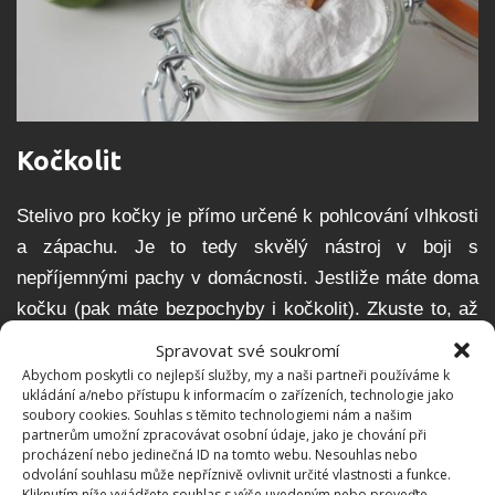
Kočkolit
Stelivo pro kočky je přímo určené k pohlcování vlhkosti
a zápachu. Je to tedy skvělý nástroj v boji s
nepříjemnými pachy v domácnosti. Jestliže máte doma
kočku (pak máte bezpochyby i kočkolit). Zkuste to, až
budete vyměňovat sáček v odpadkovém koši. Nasypte
Spravovat své soukromí
jednoduše na dno jeden šálek steliva. Díky absorpčním
Abychom poskytli co nejlepší služby, my a naši partneři používáme k
ukládání a/nebo přístupu k informacím o zařízeních, technologie jako
účinkům bude nepříjemný zápach z koše minulostí.
soubory cookies. Souhlas s těmito technologiemi nám a našim
partnerům umožní zpracovávat osobní údaje, jako je chování při
Esenciální oleje
procházení nebo jedinečná ID na tomto webu. Nesouhlas nebo
odvolání souhlasu může nepříznivě ovlivnit určité vlastnosti a funkce.
Kliknutím níže vyjádřete souhlas s výše uvedeným nebo proveďte