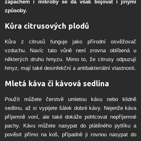
zápachem i mikroby se dá však bojovat i jinými
způsoby.
Kůra citrusových plodů
Kůra z citrusů funguje jako přírodní osvěžovač
vzduchu. Navíc tato vůně není zrovna oblíbená u
některých druhu hmyzu. Mimo to, že citrusy odpuzují
hmyz, mají také desinfekční a antibakteriální vlastnosti.
Mletá káva či kávová sedlina
Použít můžete čerstvě umletou kávu nebo klidně
sedlinu, až si vypijete šálek dobré kávy. Nejenže káva
příjemně voní, ale také dokáže pohlcovat nepříjemné
pachy. Kávu můžete nasypat do plátěného pytlíku a
pověsit přímo na koš, případně ji rovnou nasypat do