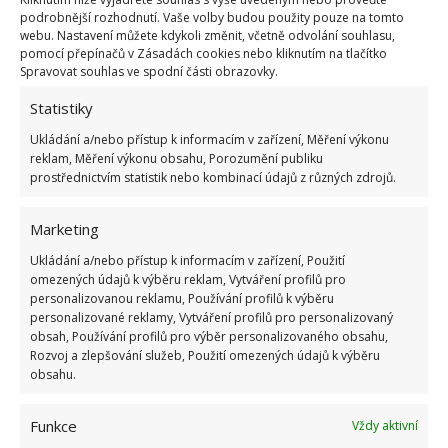
Nakapejte trochu esenciálního oleje na savý papír a
podrobnější rozhodnutí. Vaše volby budou použity pouze na tomto
webu. Nastavení můžete kdykoli změnit, včetně odvolání souhlasu,
umístěte jej na dno odpadkového koše nebo přilepte
pomocí přepínačů v Zásadách cookies nebo kliknutím na tlačítko
lepicí páskou k vnitřní stěně odpadkového koše.
Spravovat souhlas ve spodní části obrazovky.
Vybírat můžete mezi různými vůněmi. K těm
Statistiky
nejosvědčenějším patří vůně citrusové a mátové. Může
Ukládání a/nebo přístup k informacím v zařízení, Měření výkonu
být i kombinace citronu a máty. Ovšem špatná není ani
reklam, Měření výkonu obsahu, Porozumění publiku
prostřednictvím statistik nebo kombinací údajů z různých zdrojů.
levandule. Vyzkoušejte, co vám nejlépe vyhovuje.
Další tipy:
noviny na dně koše, sušené bylinky,
Marketing
závěsné voňky do automobilů či šatních skříní,
Ukládání a/nebo přístup k informacím v zařízení, Použití
omezených údajů k výběru reklam, Vytváření profilů pro
namočený hadřík nebo papírová utěrka do aviváže,
personalizovanou reklamu, Používání profilů k výběru
nastrouhaný voňavý vosk na dně koše. Úplně
personalizované reklamy, Vytváření profilů pro personalizovaný
nejlepší je recyklace a každodenní vynášení
obsah, Používání profilů pro výběr personalizovaného obsahu,
Rozvoj a zlepšování služeb, Použití omezených údajů k výběru
odpadků.
obsahu.
Fotografie: Pixabay
Funkce
Vždy aktivní