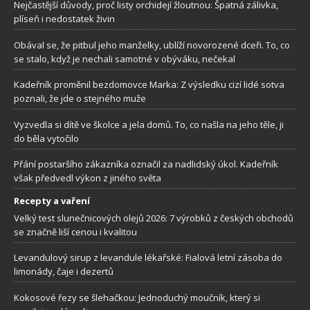
Nejčastější důvody, proč listy orchidejí žloutnou: Špatná zálivka,
plíseň i nedostatek živin
Obával se, že pitbul jeho manželky, ublíží novorozené dceři. To, co
se stalo, když je nechali samotné v obýváku, nečekal
Kadeřník proměnil bezdomovce Marka: Z výsledku cizí lidé sotva
poznali, že jde o stejného muže
Vyzvedla si dítě ve školce a jela domů. To, co našla na jeho těle, ji
do běla vytočilo
Přání postaršího zákazníka označil za nadlidský úkol. Kadeřník
však předvedl výkon z jiného světa
Recepty a vaření
Velký test slunečnicových olejů 2026: 7 výrobků z českých obchodů
se značně liší cenou i kvalitou
Levandulový sirup z levandule lékařské: Fialová letní zásoba do
limonády, čaje i dezertů
Kokosové řezy se šlehačkou: Jednoduchý moučník, který si