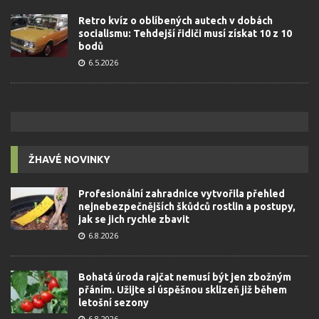
Retro kvíz o oblíbených autech v dobách
socialismu: Tehdejší řidiči musí získat 10 z 10
bodů
6.5.2026
ŽHAVÉ NOVINKY
Profesionální zahradnice vytvořila přehled
nejnebezpečnějších škůdců rostlin a postupy,
jak se jich rychle zbavit
6.8.2026
Bohatá úroda rajčat nemusí být jen zbožným
přáním. Užijte si úspěšnou sklizeň již během
letošní sezony
6.8.2026