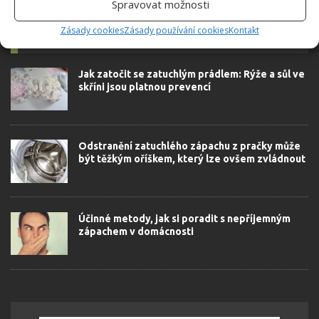
Spravovat možnosti
Zásady cookies
Zásady používání cookies
Kontakt
SOUVISEJÍCÍ ČLÁNKY
Jak zatočit se zatuchlým prádlem: Rýže a sůl ve
skříni jsou platnou prevencí
Odstranění zatuchlého zápachu z pračky může
být těžkým oříškem, který lze ovšem zvládnout
Účinné metody, jak si poradit s nepříjemným
zápachem v domácnosti