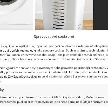
Spravovat své soukromí
oskytli co nejlepší služby, my a naši partneři používáme k ukládání a/nebo příst
m o zařízeních, technologie jako soubory cookies. Souhlas s těmito technologiem
tnerům umožní zpracovávat osobní údaje, jako je chování při procházení nebo j
to webu. Nesouhlas nebo odvolání souhlasu může nepříznivě ovlivnit určité vlastn
ačky spolu se zbytky pracích prostředků a
 níže vyjádřete souhlas s výše uvedeným nebo proveďte podrobnější rozhodnutí. 
žity pouze na tomto webu. Nastavení můžete kdykoli změnit, včetně odvolání so
 nepříjemného zápachu. Ten následně poškozuje
epínačů v Zásadách cookies nebo kliknutím na tlačítko Spravovat souhlas ve spod
apáchající pračka není žádným příjemným kouskem
.
právně zakročit co nejdříve.
iky
dla a vody. Tyto obě látky smíchejte ve stejném
 a/nebo přístup k informacím v zařízení, Měření výkonu reklam, Měření výkonu
Porozumění publiku prostřednictvím statistik nebo kombinací údajů z různých zdr
ce od každého. Do této připravené směsi dále