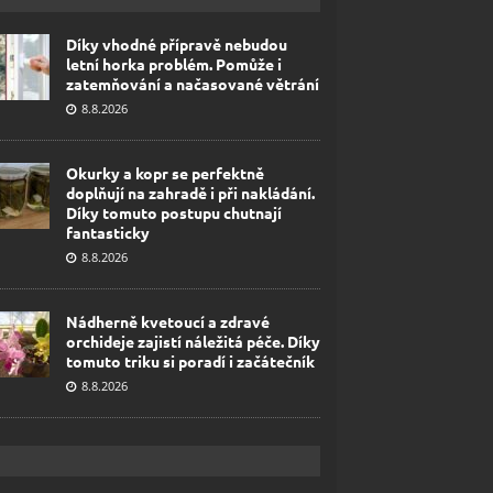
Díky vhodné přípravě nebudou
letní horka problém. Pomůže i
zatemňování a načasované větrání
8.8.2026
Okurky a kopr se perfektně
doplňují na zahradě i při nakládání.
Díky tomuto postupu chutnají
fantasticky
8.8.2026
Nádherně kvetoucí a zdravé
orchideje zajistí náležitá péče. Díky
tomuto triku si poradí i začátečník
8.8.2026