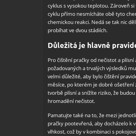
cyklus s vysokou teplotou. Zároveň si
cyklu přímo nesmícháte obě tyto chem
chemickou reakci. Nedá se tak nic děl
probíhat ve dvou stádiích.
Důležitá je hlavně pravid
Pro čištění pračky od nečistot a plís
požadovaných a trvalých výsledků mu
velmi důležité, aby bylo čištění pravi
měsíce, po kterém je dobré ošetření z
tvorbě plísní a snížíte riziko, že bu
hromadění nečistot.
Pamatujte také na to, že mezi jednotl
pračky pootevřená, aby docházelo k v
vlhkost, což by v kombinaci s pokojov