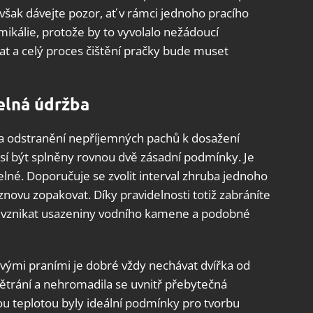
 však dávejte pozor, ať v rámci jednoho pracího
ikálie, protože by to vyvolalo nežádoucí
at a celý proces čištění pračky bude muset
elná údržba
ní a odstranění nepříjemných pachů k dosažení
sí být splněny rovnou dvě zásadní podmínky. Je
delné. Doporučuje se zvolit interval zhruba jednoho
novu zopakovat. Díky pravidelnosti totiž zabráníte
dou vznikat usazeniny vodního kamene a podobné
ivými praními je dobré vždy nechávat dvířka od
ětrání a nehromadila se uvnitř přebytečná
ou teplotou byly ideální podmínky pro tvorbu