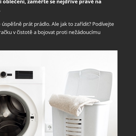
ží oblečení, zaměřte se nejdříve právě na
.
úspěšně prát prádlo. Ale jak to zařídit? Podívejte
račku v čistotě a bojovat proti nežádoucímu