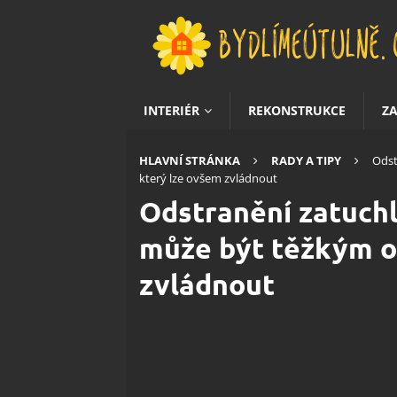
INTERIÉR
REKONSTRUKCE
Z
HLAVNÍ STRÁNKA
RADY A TIPY
Odst
který lze ovšem zvládnout
Odstranění zatuch
může být těžkým o
zvládnout