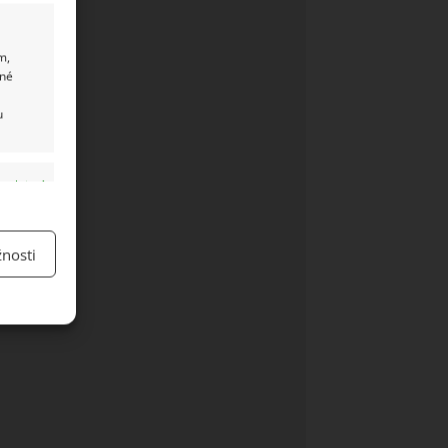
m,
ané
u
y aktivní
nosti
y aktivní