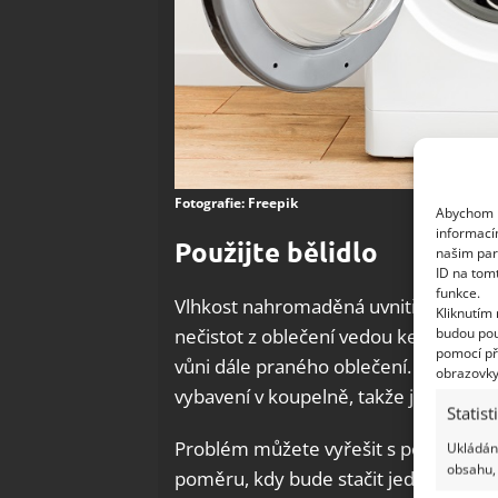
Fotografie: Freepik
Abychom p
informací
Použijte bělidlo
našim par
ID na tom
funkce.
Vlhkost nahromaděná uvnitř bubnu pr
Kliknutím
budou pou
nečistot z oblečení vedou ke vzniku
pomocí př
vůni dále praného oblečení. Navíc z
obrazovky
vybavení v koupelně, takže je dobré s
Statist
Problém můžete vyřešit s pomocí běli
Ukládání
obsahu, 
poměru, kdy bude stačit jedna skleni