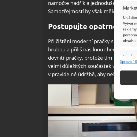
namočte hadřík a jednoduše použijte k 
Market
Samozřejmostí by však mělo být použ
Ukládání
Vytvářen
Postupujte opatrně
reklamy,
persona
Při čištění moderní pračky si dávejte 
obsahu.
hrubou a příliš násilnou chemii a snaž
Funkc
dovnitř pračky, protože tím můžete p
Správa 18
velmi důležitých součástek v rámci pr
Přiřazov
Identifi
v pravidelné údržbě, aby nebylo nutné
Použív
základ
Zajišt
odstra
Ukládá