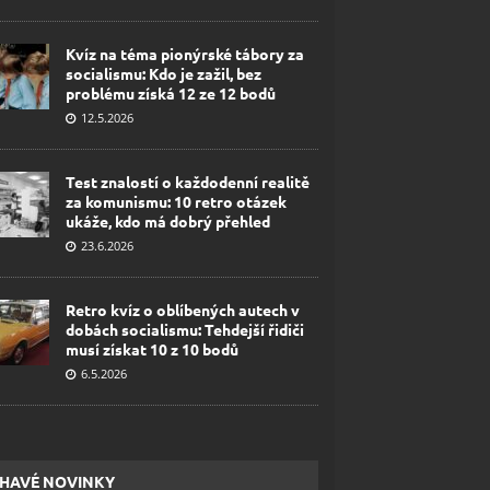
Kvíz na téma pionýrské tábory za
socialismu: Kdo je zažil, bez
problému získá 12 ze 12 bodů
12.5.2026
Test znalostí o každodenní realitě
za komunismu: 10 retro otázek
ukáže, kdo má dobrý přehled
23.6.2026
Retro kvíz o oblíbených autech v
dobách socialismu: Tehdejší řidiči
musí získat 10 z 10 bodů
6.5.2026
HAVÉ NOVINKY