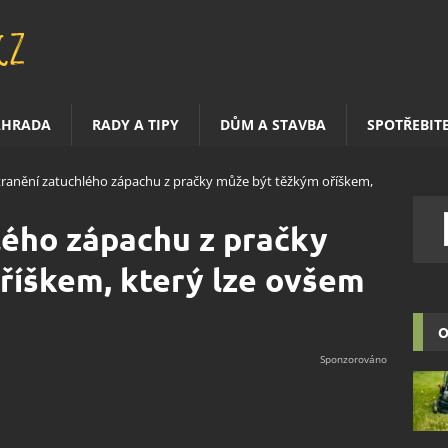
AHRADA
RADY A TIPY
DŮM A STAVBA
SPOTŘEBIT
ranění zatuchlého zápachu z pračky může být těžkým oříškem,
lého zápachu z pračky
říškem, který lze ovšem
O