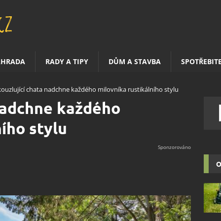
AHRADA
RADY A TIPY
DŮM A STAVBA
SPOTŘEBIT
ouzlující chata nadchne každého milovníka rustikálního stylu
 nadchne každého
ího stylu
O