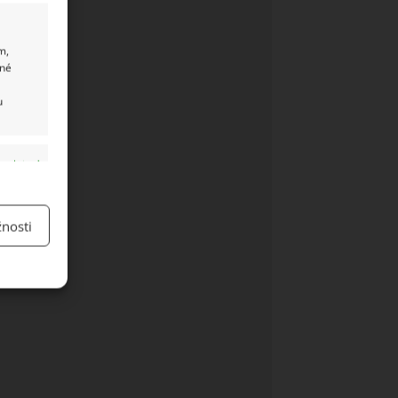
m,
ané
u
y aktivní
nosti
y aktivní