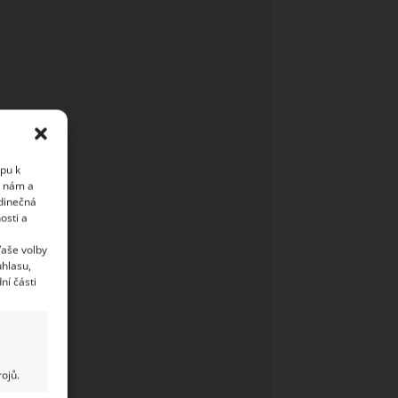
upu k
i nám a
edinečná
osti a
Vaše volby
uhlasu,
ní části
ojů.