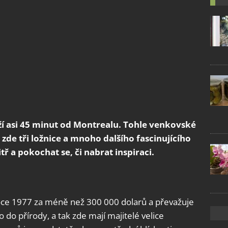
í asi 45 minut od Montrealu. Tohle venkovské
 zde tři ložnice a mnoho dalšího fascinujícího
ř a pokochat se, či nabrat inspiraci.
ce 1977 za méně než 300 000 dolarů a převažuje
no do přírody, a tak zde mají majitelé velice