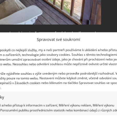
evo v kombinaci s červenou fasádou budí opravdu
Spravovat své soukromí
upu vás uvítá docela malinká předsíňka, avšak v
oskytli co nejlepší služby, my a naši partneři používáme k ukládání a/nebo příst
m o zařízeních, technologie jako soubory cookies. Souhlas s těmito technologiem
tnerům umožní zpracovávat osobní údaje, jako je chování při procházení nebo j
to webu. Nesouhlas nebo odvolání souhlasu může nepříznivě ovlivnit určité vlastn
 níže vyjádřete souhlas s výše uvedeným nebo proveďte podrobnější rozhodnutí. 
žity pouze na tomto webu. Nastavení můžete kdykoli změnit, včetně odvolání so
epínačů v Zásadách cookies nebo kliknutím na tlačítko Spravovat souhlas ve spod
.
iky
 a/nebo přístup k informacím v zařízení, Měření výkonu reklam, Měření výkonu
Porozumění publiku prostřednictvím statistik nebo kombinací údajů z různých zdr