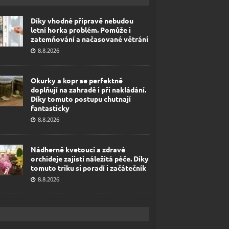
Díky vhodné přípravě nebudou
letní horka problém. Pomůže i
zatemňování a načasované větrání
8.8.2026
Okurky a kopr se perfektně
doplňují na zahradě i při nakládání.
Díky tomuto postupu chutnají
fantasticky
8.8.2026
Nádherně kvetoucí a zdravé
orchideje zajistí náležitá péče. Díky
tomuto triku si poradí i začátečník
8.8.2026