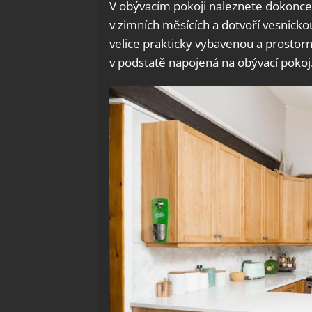
V obývacím pokoji naleznete dokonce i
v zimních měsících a dotvoří vesnic
velice prakticky vybavenou a prostor
v podstatě napojená na obývací pokoj