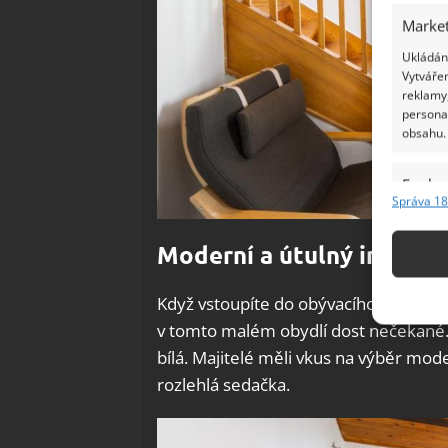
Market
Ukládání
Vytvářen
reklamy,
persona
obsahu.
Funkc
Správa 18
Přiřazov
Identifi
Moderní a útulný interiér
Použív
Když vstoupíte do obývacího pokoje, 
základ
v tomto malém obydlí dost nečekané.
bílá. Majitelé měli vkus na výběr mode
Zajišt
rozlehlá sedačka.
odstra
Ukládá