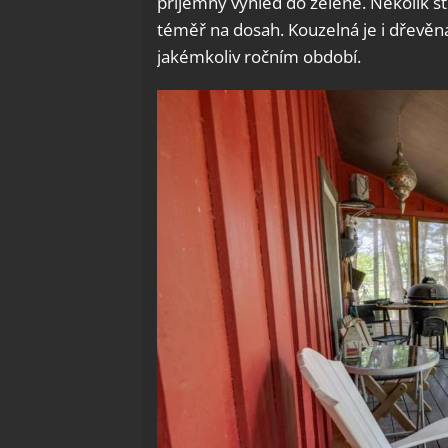
příjemný výhled do zeleně. Několik st
téměř na dosah. Kouzelná je i dřevěná
jakémkoliv ročním období.