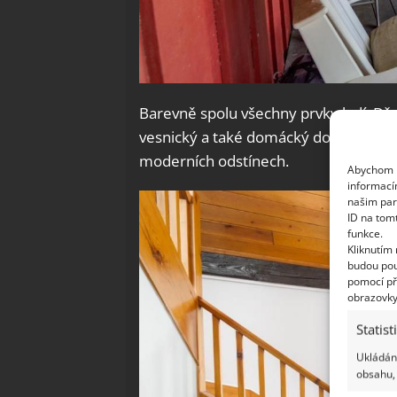
Barevně spolu všechny prvky ladí. Dř
vesnický a také domácký dojem. U vst
moderních odstínech.
Abychom p
informací
našim par
ID na tom
funkce.
Kliknutím
budou pou
pomocí př
obrazovky
Statist
Ukládání
obsahu, 