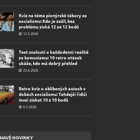
Kvíz na téma pionýrské tábory za
socialismu: Kdo je zažil, bez
problému získá 12 ze 12 bodů
12.5.2026
Test znalostí o každodenní realitě
za komunismu: 10 retro otázek
ukáže, kdo má dobrý přehled
23.6.2026
Retro kvíz o oblíbených autech v
dobách socialismu: Tehdejší řidiči
musí získat 10 z 10 bodů
6.5.2026
HAVÉ NOVINKY