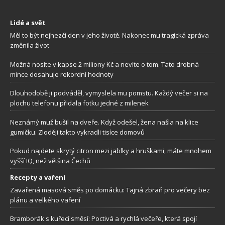
Lidé a svět
Měl to být nejhezčí den v jeho životě. Nakonec mu tragická zpráva
změnila život
Možná nosíte v kapse 2 miliony Kč a nevíte o tom. Tato drobná
mince dosahuje rekordní hodnoty
Dlouhodobě ji podváděl, vymyslela mu pomstu. Každý večer si na
plochu telefonu přidala fotku jedné z milenek
Neznámý muž bušil na dveře. Když odešel, žena našla na klice
gumičku. Zloději takto vykradli tisíce domovů
Pokud najdete skrytý citron mezi jablky a hruškami, máte mnohem
vyšší IQ, než většina Čechů
Recepty a vaření
Zavařená masová směs po domácku: Tajná zbraň pro večery bez
plánu a velkého vaření
Bramborák s kuřecí směsí: Poctivá a rychlá večeře, která spojí