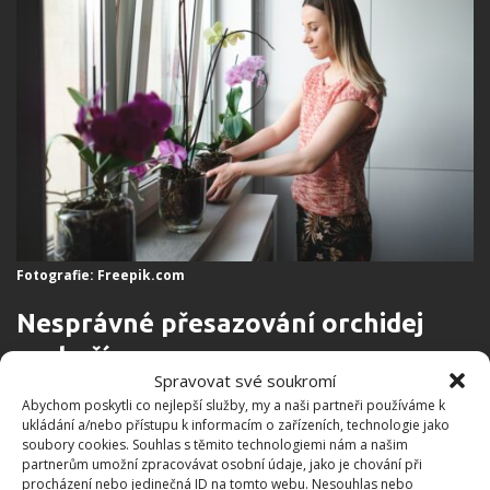
Fotografie: Freepik.com
Nesprávné přesazování orchidej
zaskočí
Spravovat své soukromí
Abychom poskytli co nejlepší služby, my a naši partneři používáme k
Nesprávně načasovaným přesazováním můžete
ukládání a/nebo přístupu k informacím o zařízeních, technologie jako
orchideji také zaškodit. Ideální dobou k tomuto
soubory cookies. Souhlas s těmito technologiemi nám a našim
partnerům umožní zpracovávat osobní údaje, jako je chování při
úkonu je časné jaro, kdy se orchidej probouzí ze
procházení nebo jedinečná ID na tomto webu. Nesouhlas nebo