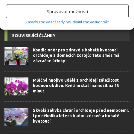
Spravovat možnosti
Zásady cookies
Zásady používání cookies
Kontakt
SOUVISEJÍCÍ ČLÁNKY
Kondicionér pro zdravé a bohatě kvetoucí
orchideje z domácích zdrojů: Tato směs má
zázračné účinky
Mléčné hnojivo udělá z orchidejí záležitost
hodnou obdivu. Květinu stačí namočit na 15
minut
Skvělá zálivka chrání orchideje před nemocemi.
I po několika letech budou zdravé a bohatě
kvetoucí