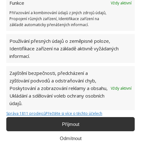
Funkce
Vždy aktivní
Přiřazování a kombinování údajů z jiných zdrojů údajů,
Propojení různých zařízení, Identifikace zařízení na
základě automaticky přenášených informací.
Používání přesných údajů o zeměpisné poloze,
Identifikace zařízení na základě aktivně vyžádaných
informací.
ORCHIDEJ
PÉČE O ORCHIDEJE
Zajištění bezpečnosti, předcházení a
zjišťování podvodů a odstraňování chyb,
Poskytování a zobrazování reklamy a obsahu,
Vždy aktivní
Ukládání a sdělování voleb ochrany osobních
Jiří Kolář
údajů.
Absolvent České zemědělské
Správa 1811 prodejců
Přečtěte si více o těchto účelech
univerzity, který je již od malička
velkým kutilem. V podstatě vše, co je
Příjmout
možné najít v j...
[Více o autorovi]
Odmítnout