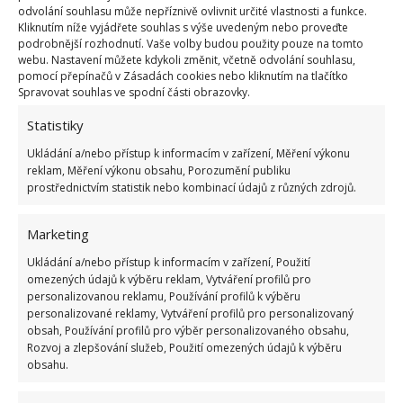
zimní hibernace. Orchidej však nemá ráda časté
odvolání souhlasu může nepříznivě ovlivnit určité vlastnosti a funkce.
Kliknutím níže vyjádřete souhlas s výše uvedeným nebo proveďte
přesazování, přesazujte ji tedy jen tehdy,
kdy má
podrobnější rozhodnutí. Vaše volby budou použity pouze na tomto
viditelně málo místa, nebo ji trápí škůdci
. Pokud
webu. Nastavení můžete kdykoli změnit, včetně odvolání souhlasu,
pomocí přepínačů v Zásadách cookies nebo kliknutím na tlačítko
vidíte, že orchidej viditelně strádá, neváhejte
Spravovat souhlas ve spodní části obrazovky.
zasáhnout a přesadit ji kdykoliv. Nezapomeňte
Statistiky
přitom pořídit vhodný – pokud možno průhledný –
květináč a substrát speciálně určený pro tyto
Ukládání a/nebo přístup k informacím v zařízení, Měření výkonu
reklam, Měření výkonu obsahu, Porozumění publiku
exotické krásky.
prostřednictvím statistik nebo kombinací údajů z různých zdrojů.
Zdroj:
Flowerworksmqt
Marketing
Ukládání a/nebo přístup k informacím v zařízení, Použití
omezených údajů k výběru reklam, Vytváření profilů pro
personalizovanou reklamu, Používání profilů k výběru
personalizované reklamy, Vytváření profilů pro personalizovaný
obsah, Používání profilů pro výběr personalizovaného obsahu,
Rozvoj a zlepšování služeb, Použití omezených údajů k výběru
obsahu.