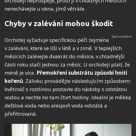
orchideji neprospěje, proto ji v chladných měsících
nenechávejte u okna, jímž větráte.
Chyby v zalévání mohou škodit
Orchidej vyžaduje specifickou péči zejména
v zalévání, které se liší v létě a v zimě. V teplejších
měsících zalévejte dvakrát do měsíce, v chladnější
části roku stačí jednou za měsíc. U orchidejí platí, že
méně je více.
Přemokření substrátu způsobí hnití
kořenů
. Zálivku provádějte následujícím způsobem:
květináč s rostlinou postavte do nádoby s odstátou
vodou a nechte ho tam čtvrt hodiny. Ideální je měkká
dešťová voda nebo alespoň voda odstátá a
přefiltrovaná.