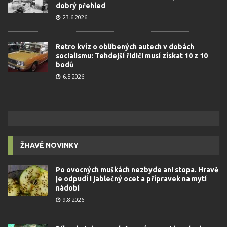
dobrý přehled
23.6.2026
Retro kvíz o oblíbených autech v dobách
socialismu: Tehdejší řidiči musí získat 10 z 10
bodů
6.5.2026
ŽHAVÉ NOVINKY
Po ovocných muškách nezbyde ani stopa. Hravě
je odpudí i jablečný ocet a přípravek na mytí
nádobí
9.8.2026