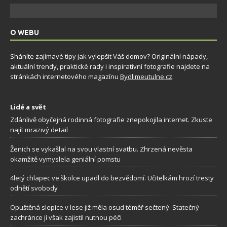
O WEBU
Sháníte zajímavé tipy jak vylepšit Váš domov? Originální nápady,
aktuální trendy, praktické rady i inspirativní fotografie najdete na
stránkách internetového magazínu
Bydlimeutulne.cz
.
Lidé a svět
Zdánlivě obyčejná rodinná fotografie znepokojila internet. Zkuste
najít mrazivý detail
Ženich se vykašlal na svou vlastní svatbu. Zhrzená nevěsta
okamžitě vymyslela geniální pomstu
4letý chlapec ve školce upadl do bezvědomí. Učitelkám hrozí tresty
odnětí svobody
Opuštěná slepice v lese již měla osud téměř sečtený. Statečný
zachránce jí však zajistil nutnou péči