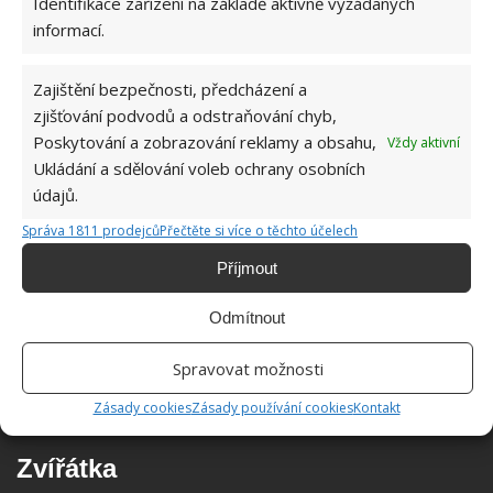
Identifikace zařízení na základě aktivně vyžádaných
informací.
Zajištění bezpečnosti, předcházení a
zjišťování podvodů a odstraňování chyb,
Poskytování a zobrazování reklamy a obsahu,
Vždy aktivní
Ukládání a sdělování voleb ochrany osobních
údajů.
Správa 1811 prodejců
Přečtěte si více o těchto účelech
Příjmout
Odmítnout
Spravovat možnosti
Zásady cookies
Zásady používání cookies
Kontakt
Zvířátka