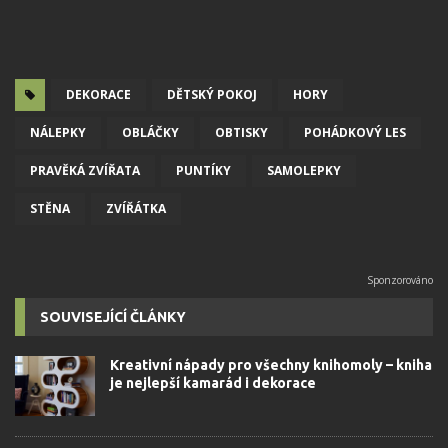
DEKORACE
DĚTSKÝ POKOJ
HORY
NÁLEPKY
OBLÁČKY
OBTISKY
POHÁDKOVÝ LES
PRAVĚKÁ ZVÍŘATA
PUNTÍKY
SAMOLEPKY
STĚNA
ZVÍŘÁTKA
SOUVISEJÍCÍ ČLÁNKY
Kreativní nápady pro všechny knihomoly – kniha
je nejlepší kamarád i dekorace