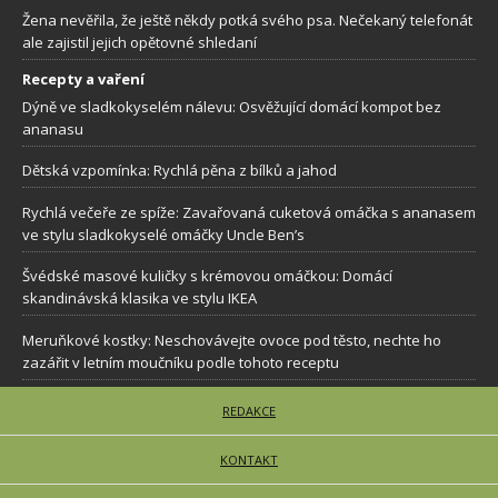
Žena nevěřila, že ještě někdy potká svého psa. Nečekaný telefonát
ale zajistil jejich opětovné shledaní
Recepty a vaření
Dýně ve sladkokyselém nálevu: Osvěžující domácí kompot bez
ananasu
Dětská vzpomínka: Rychlá pěna z bílků a jahod
Rychlá večeře ze spíže: Zavařovaná cuketová omáčka s ananasem
ve stylu sladkokyselé omáčky Uncle Ben’s
Švédské masové kuličky s krémovou omáčkou: Domácí
skandinávská klasika ve stylu IKEA
Meruňkové kostky: Neschovávejte ovoce pod těsto, nechte ho
zazářit v letním moučníku podle tohoto receptu
REDAKCE
KONTAKT