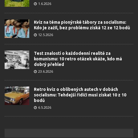
1.6.2026
Kvíz na téma pionýrské tábory za socialismu:
Kdo je zažil, bez problému získá 12 ze 12 bodů
12.5.2026
Test znalostí o každodenní realitě za
komunismu: 10 retro otázek ukáže, kdo má
dobrý přehled
23.6.2026
Retro kvíz o oblíbených autech v dobách
socialismu: Tehdejší řidiči musí získat 10 z 10
bodů
6.5.2026