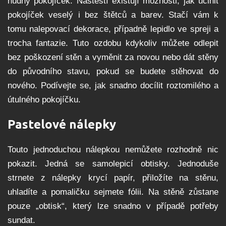
nudný pokojíček. Naštěstí existují možnosti, jak učinit
pokojíček veselý i bez štětců a barev. Stačí vám k
tomu nalepovací dekorace, případně lepidlo ve spreji a
trocha fantazie. Tuto ozdobu kdykoliv můžete odlepit
bez poškození stěn a vyměnit za novou nebo dát stěny
do původního stavu, pokud se budete stěhovat do
nového. Podívejte se, jak snadno docílit roztomilého a
útulného pokojíčku.
Pastelové nálepky
Touto jednoduchou nálepkou nemůžete rozhodně nic
pokazit. Jedná se samolepicí obtisky. Jednoduše
strnete z nálepky krycí papír, přiložíte na stěnu,
uhladíte a pomaličku sejmete fólii. Na stěně zůstane
pouze „obtisk“, který lze snadno v případě potřeby
sundat.