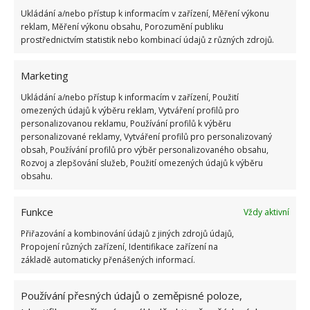
Puntíky
Ukládání a/nebo přístup k informacím v zařízení, Měření výkonu
reklam, Měření výkonu obsahu, Porozumění publiku
prostřednictvím statistik nebo kombinací údajů z různých zdrojů.
Puntíky si můžete vybrat v jakýchkoliv barvách a hodí
se opět pro menší i větší děti, holčičky i kluky. Oproti
Marketing
malovaným puntíkům mají tu výhodu, že se dají snadno
Ukládání a/nebo přístup k informacím v zařízení, Použití
sundat. I aplikace je velmi jednoduchá, navíc bude
omezených údajů k výběru reklam, Vytváření profilů pro
personalizovanou reklamu, Používání profilů k výběru
starší děti bavit a zdobit můžete společně.
personalizované reklamy, Vytváření profilů pro personalizovaný
obsah, Používání profilů pro výběr personalizovaného obsahu,
Rozvoj a zlepšování služeb, Použití omezených údajů k výběru
obsahu.
Funkce
Vždy aktivní
Přiřazování a kombinování údajů z jiných zdrojů údajů,
Propojení různých zařízení, Identifikace zařízení na
základě automaticky přenášených informací.
Používání přesných údajů o zeměpisné poloze,