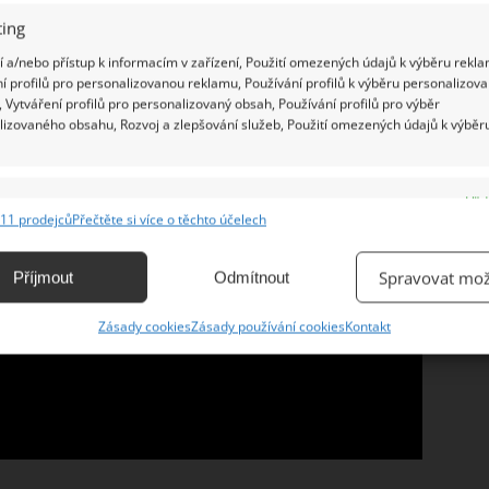
ybudovala s rozpočtem 190 tisíc korun
.
ing
 a/nebo přístup k informacím v zařízení, Použití omezených údajů k výběru rekla
í profilů pro personalizovanou reklamu, Používání profilů k výběru personalizov
 Vytváření profilů pro personalizovaný obsah, Používání profilů pro výběr
lizovaného obsahu, Rozvoj a zlepšování služeb, Použití omezených údajů k výběr
e
Vžd
11 prodejců
Přečtěte si více o těchto účelech
ání a kombinování údajů z jiných zdrojů údajů, Propojení různých zařízení,
kace zařízení na základě automaticky přenášených informací.
Spravovat mož
Příjmout
Odmítnout
ání přesných údajů o zeměpisné poloze, Identifikace zařízení na
Zásady cookies
Zásady používání cookies
Kontakt
ě aktivně vyžádaných informací.
ění bezpečnosti, předcházení a zjišťování podvodů a
ňování chyb, Poskytování a zobrazování reklamy a obsahu,
Vžd
ní a sdělování voleb ochrany osobních údajů.