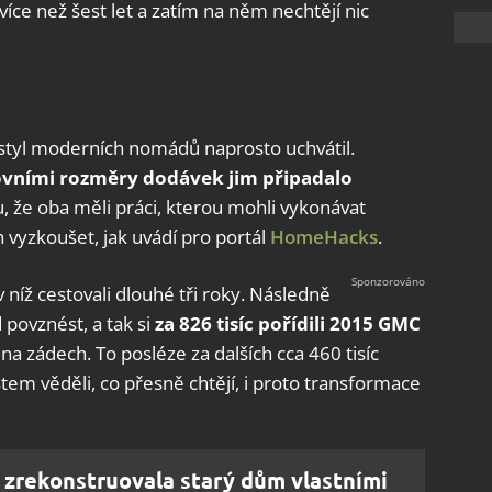
více než šest let a zatím na něm nechtějí nic
í styl moderních nomádů naprosto uchvátil.
ovními rozměry dodávek jim připadalo
, že oba měli práci, kterou mohli vykonávat
h vyzkoušet, jak uvádí pro portál
HomeHacks
.
v níž cestovali dlouhé tři roky. Následně
 povznést, a tak si
za 826 tisíc pořídili 2015 GMC
“ na zádech. To posléze za dalších cca 460 tisíc
em věděli, co přesně chtějí, i proto transformace
 zrekonstruovala starý dům vlastními