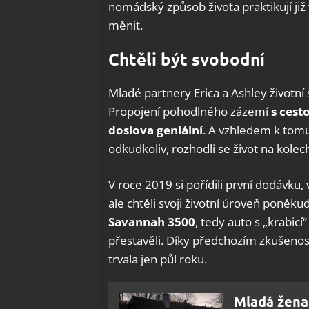
nomádský způsob života praktikují již 
měnit.
Chtěli být svobodní
Mladé partnery Erica a Ashley životn
Propojení pohodlného zázemí
s cest
doslova geniální
. A vzhledem k tomu
odkudkoliv, rozhodli se život na kolec
V roce 2019 si pořídili první dodávku, 
ale chtěli svoji životní úroveň poněkud
Savannah 3500
, tedy auto s „krabicí
přestavěli. Díky předchozím zkušenost
trvala jen půl roku.
Mladá žena