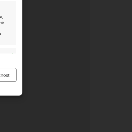
m,
ané
u
y aktivní
nosti
y aktivní