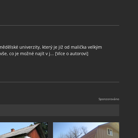
ědělské univerzity, který je již od malička velkým
še, co je možné najít v j...
[Více o autorovi]