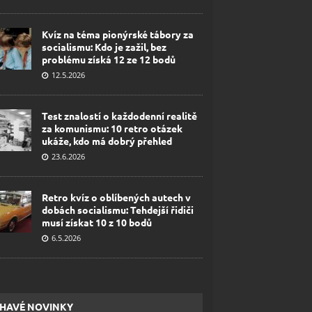
Kvíz na téma pionýrské tábory za
socialismu: Kdo je zažil, bez
problému získá 12 ze 12 bodů
12.5.2026
Test znalostí o každodenní realitě
za komunismu: 10 retro otázek
ukáže, kdo má dobrý přehled
23.6.2026
Retro kvíz o oblíbených autech v
dobách socialismu: Tehdejší řidiči
musí získat 10 z 10 bodů
6.5.2026
HAVÉ NOVINKY