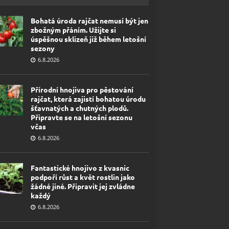
Bohatá úroda rajčat nemusí být jen
zbožným přáním. Užijte si
úspěšnou sklizeň již během letošní
sezony
6.8.2026
Přírodní hnojiva pro pěstování
rajčat, která zajistí bohatou úrodu
šťavnatých a chutných plodů.
Připravte se na letošní sezonu
včas
6.8.2026
Fantastické hnojivo z kvasnic
podpoří růst a květ rostlin jako
žádné jiné. Připravit jej zvládne
každý
6.8.2026