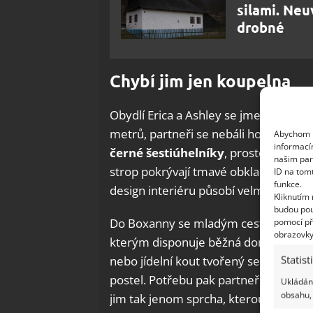
silami. Neu
drobné
Chybí jim jen koupelna
Obydlí Erica a Ashley se jmenuje Boxa
metrů, partneři se nebáli ho ladit do
Abychom p
informací
černé šestiúhelníky
, prostor se sed
našim par
strop pokrývají tmavé obklady z moř
ID na tom
funkce.
design interiéru působí velmi vkusně 
Kliknutím
budou pou
Do Boxanny se mladým cestovatelům 
pomocí př
obrazovky
kterým disponuje běžná domácnost. 
Statist
nebo jídelní kout tvořený sedačkou d
postel. Potřebu pak partneři vykonávaj
Ukládání
obsahu, 
jim tak jenom sprcha, kterou ale plánu