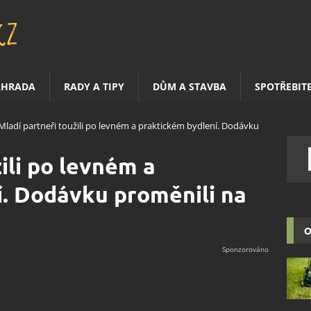
AHRADA
RADY A TIPY
DŮM A STAVBA
SPOTŘEBIT
Mladí partneři toužili po levném a praktickém bydlení. Dodávku
ili po levném a
. Dodávku proměnili na
O