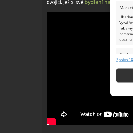
dvojici, jež si své
bydlení na kolech v
Market
Ukládání
Vytvářen
reklamy,
persona
obsahu.
Funkc
Správa 18
Přiřazov
Identifi
Použív
základ
Zajišt
odstra
Ukládá