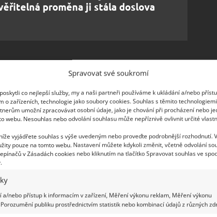
věřitelná proměna ji stála doslova
Spravovat své soukromí
nna. I přesto, že interiér má jen pár čtverečných
 tmavých barev.
Kuchyňskou linku tak zdobí
oskytli co nejlepší služby, my a naši partneři používáme k ukládání a/nebo příst
m o zařízeních, technologie jako soubory cookies. Souhlas s těmito technologiem
ací soupravou a stolem tvoří směs šedých tónů a
tnerům umožní zpracovávat osobní údaje, jako je chování při procházení nebo j
ené borovice. Jak zmiňuje web
AutoEvolution
, celý
to webu. Nesouhlas nebo odvolání souhlasu může nepříznivě ovlivnit určité vlastn
a zároveň útulně.
 níže vyjádřete souhlas s výše uvedeným nebo proveďte podrobnější rozhodnutí. 
žity pouze na tomto webu. Nastavení můžete kdykoli změnit, včetně odvolání so
povedlo nainstalovat téměř veškeré vybavení,
epínačů v Zásadách cookies nebo kliknutím na tlačítko Spravovat souhlas ve spod
.
Mají tu
kuchyni s lednicí a indukční deskou
iky
o tvaru písmene U. Ten lze poté přeměnit na
í na kompostovací toaletě, již vozí s sebou. Chybí
 a/nebo přístup k informacím v zařízení, Měření výkonu reklam, Měření výkonu
Porozumění publiku prostřednictvím statistik nebo kombinací údajů z různých zdr
jí doplnit. Na BydlímeÚtulně jsme psali o jiné