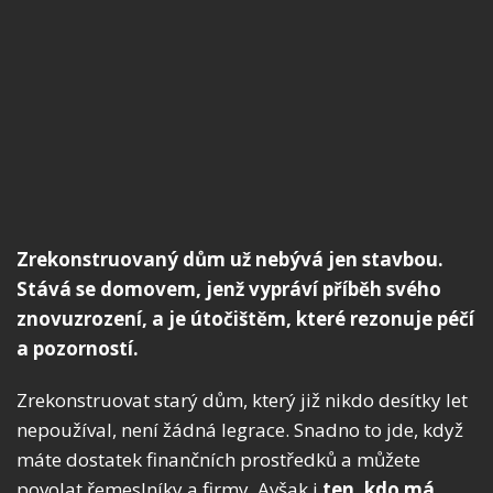
Zrekonstruovaný dům už nebývá jen stavbou.
Stává se domovem, jenž vypráví příběh svého
znovuzrození, a je útočištěm, které rezonuje péčí
a pozorností.
Zrekonstruovat starý dům, který již nikdo desítky let
nepoužíval, není žádná legrace. Snadno to jde, když
máte dostatek finančních prostředků a můžete
povolat řemeslníky a firmy. Avšak i
ten, kdo má