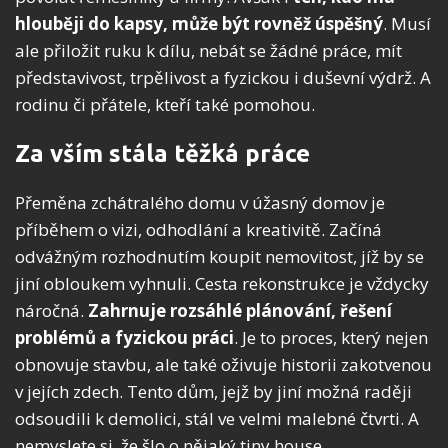
hlouběji do kapsy, může být rovněž úspěšný
. Musí
ale přiložit ruku k dílu, nebát se žádné práce, mít
představivost, trpělivost a fyzickou i duševní výdrž. A
rodinu či přátele, kteří také pomohou.
Za vším stála těžká práce
Přeměna zchátralého domu v úžasný domov je
příběhem o vizi, odhodlání a kreativitě. Začíná
odvážným rozhodnutím koupit nemovitost, jíž by se
jiní obloukem vyhnuli. Cesta rekonstrukce je vždycky
náročná.
Zahrnuje rozsáhlé plánování, řešení
problémů a fyzickou práci
. Je to proces, který nejen
obnovuje stavbu, ale také oživuje historii zakotvenou
v jejích zdech. Tento dům, jejž by jiní možná raději
odsoudili k demolici, stál ve velmi malebné čtvrti. A
nemyslete si, že šlo o nějaký tiny house.