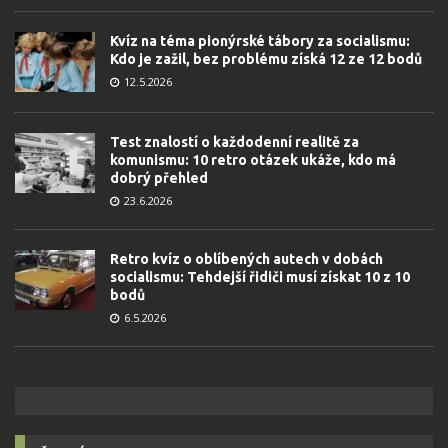
Kvíz na téma pionýrské tábory za socialismu:
Kdo je zažil, bez problému získá 12 ze 12 bodů
12.5.2026
Test znalostí o každodenní realitě za
komunismu: 10 retro otázek ukáže, kdo má
dobrý přehled
23.6.2026
Retro kvíz o oblíbených autech v dobách
socialismu: Tehdejší řidiči musí získat 10 z 10
bodů
6.5.2026