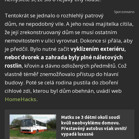
Tentokrát se jednalo o rozhlehlý patrový
dům, ne nepodobný vile. A jeho nová majitelka cítila,
že její zrekonstruovaný dům se musí ostatním
nemovitostem v ulici vyrovnat. Dokonce si přála, aby
je předčil. Bylo nutné začít
vyklízením exteriéru,
neboť dvorek a zahrada byly plné náletových
rostlin
, křovin a dávno odložených předmětů. Což
vlastně téměř znemožňovalo přístup do hlavní
budovy. Poté se celá rodina pustila do zboření
cihlové zdi, kterou byl dům obehnán, uvádí web
HomeHacks
.
Matku se 3 dětmi okolí soudí
kvůli neobvyklému domovu.
Přestavěný autobus však uvnitř
vypadá luxusně