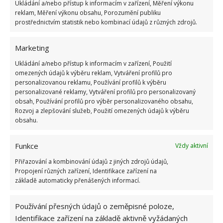
Ukládání a/nebo přístup k informacím v zařízení, Měření výkonu
Stejnou péči jako celému domu věnovala majitelka
reklam, Měření výkonu obsahu, Porozumění publiku
nádvoří a zahradě. Neuvěřitelné množství
prostřednictvím statistik nebo kombinací údajů z různých zdrojů.
různorodých rostlin, až po altán a jezírko – to vše
může být chloubou této nemovitosti. Jak dlouho
Marketing
trvalo, než byl zrekonstruovaný
dům připraven
Ukládání a/nebo přístup k informacím v zařízení, Použití
přijmout své zachránce k bydlení
, to se zjistit
omezených údajů k výběru reklam, Vytváření profilů pro
personalizovanou reklamu, Používání profilů k výběru
nepodařilo. Ale celkový výsledek můžete podle video
personalizované reklamy, Vytváření profilů pro personalizovaný
nahrávky posoudit sami. Na BydlímeÚtulně jsme
obsah, Používání profilů pro výběr personalizovaného obsahu,
Rozvoj a zlepšování služeb, Použití omezených údajů k výběru
dříve napsali i o jedné z
nejlevnějších rekonstrukcí
obsahu.
na světě
, kdy byl starý dům prodán za dolar.
Funkce
Vždy aktivní
Přiřazování a kombinování údajů z jiných zdrojů údajů,
Propojení různých zařízení, Identifikace zařízení na
základě automaticky přenášených informací.
Používání přesných údajů o zeměpisné poloze,
Identifikace zařízení na základě aktivně vyžádaných