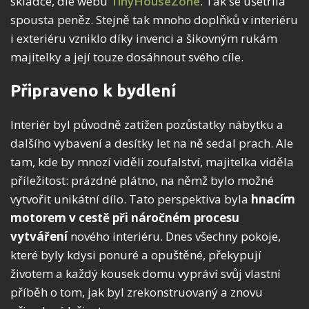
skládce, dle webu
TinyHouseZone
. Tak se ušetřila
spousta peněz. Stejně tak mnoho doplňků v interiéru
i exteriéru vzniklo díky invenci a šikovným rukám
majitelky a její touze dosáhnout svého cíle.
Připraveno k bydlení
Interiér byl původně zatížen pozůstatky nábytku a
dalšího vybavení a desítky let na ně sedal prach. Ale
tam, kde by mnozí viděli zoufalství, majitelka viděla
příležitost: prázdné plátno, na němž bylo možné
vytvořit unikátní dílo. Tato perspektiva byla
hnacím
motorem v cestě při náročném procesu
vytváření
nového interiéru. Dnes všechny pokoje,
které byly kdysi ponuré a opuštěné, překypují
životem a každý kousek domu vypráví svůj vlastní
příběh o tom, jak byl zrekonstruovaný a znovu