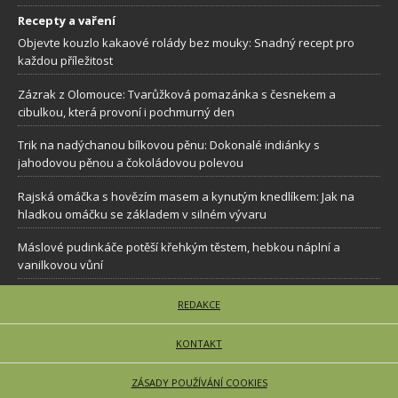
Recepty a vaření
Objevte kouzlo kakaové rolády bez mouky: Snadný recept pro
každou příležitost
Zázrak z Olomouce: Tvarůžková pomazánka s česnekem a
cibulkou, která provoní i pochmurný den
Trik na nadýchanou bílkovou pěnu: Dokonalé indiánky s
jahodovou pěnou a čokoládovou polevou
Rajská omáčka s hovězím masem a kynutým knedlíkem: Jak na
hladkou omáčku se základem v silném vývaru
Máslové pudinkáče potěší křehkým těstem, hebkou náplní a
vanilkovou vůní
REDAKCE
KONTAKT
ZÁSADY POUŽÍVÁNÍ COOKIES