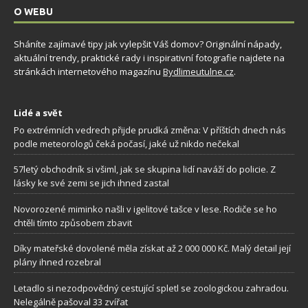
O WEBU
Sháníte zajímavé tipy jak vylepšit Váš domov? Originální nápady,
aktuální trendy, praktické rady i inspirativní fotografie najdete na
stránkách internetového magazínu
Bydlimeutulne.cz
.
Lidé a svět
Po extrémních vedrech přijde prudká změna: V příštích dnech nás
podle meteorologů čeká počasí, jaké už nikdo nečekal
57letý obchodník si všiml, jak se skupina lidí naváží do policie. Z
lásky ke své zemi se jich ihned zastal
Novorozené miminko našli v igelitové tašce v lese. Rodiče se ho
chtěli tímto způsobem zbavit
Díky mateřské dovolené měla získat až 2 000 000 Kč. Malý detail její
plány ihned rozebral
Letadlo si nezodpovědný cestující spletl se zoologickou zahradou.
Nelegálně pašoval 33 zvířat