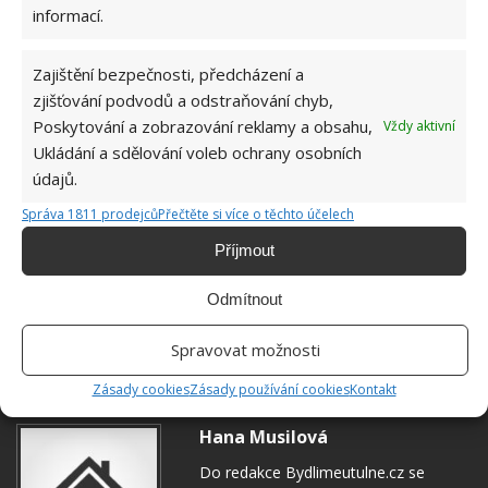
informací.
Zajištění bezpečnosti, předcházení a
zjišťování podvodů a odstraňování chyb,
Poskytování a zobrazování reklamy a obsahu,
Vždy aktivní
Ukládání a sdělování voleb ochrany osobních
údajů.
Správa 1811 prodejců
Přečtěte si více o těchto účelech
Příjmout
BYDLENÍ
DOMOV
DŮM
REKONSTRUKCE
Odmítnout
Přidejte svůj názor
Spravovat možnosti
KOMENTOVAT
Zásady cookies
Zásady používání cookies
Kontakt
Hana Musilová
Do redakce Bydlimeutulne.cz se