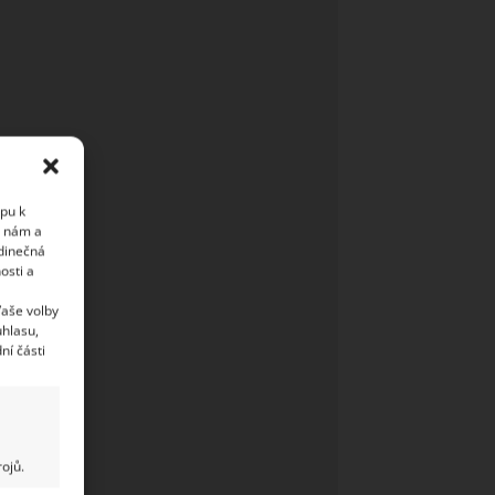
upu k
i nám a
edinečná
osti a
Vaše volby
uhlasu,
ní části
ojů.