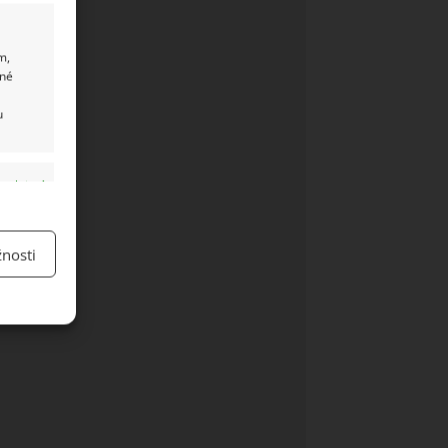
m,
ané
u
y aktivní
nosti
y aktivní