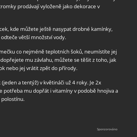
tromky prodávají vyloženě jako dekorace v
cek, kde můžete ještě nasypat drobné kamínky,
 odteče větší množství vody.
romečku co nejméně teplotních šoků, neumístíte jej
 dopřejete mu závlahu, můžete se těšit z toho, jak
ok nebo jej vrátit zpět do přírody.
den a tentýž) v květináči už 4 roky. Je 2x
je potřeba mu dopřát i vitamíny v podobě hnojiva a
 polostínu.