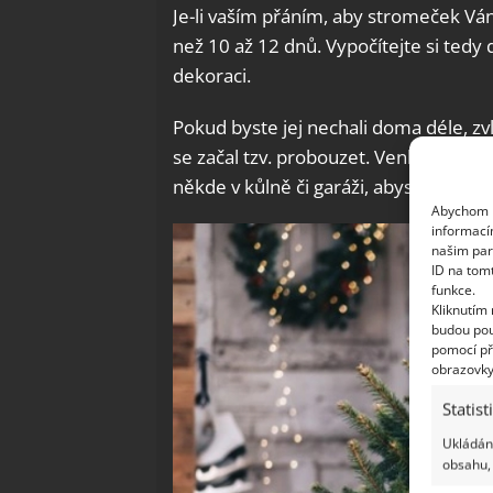
Je-li vaším přáním, aby stromeček Ván
než 10 až 12 dnů. Vypočítejte si tedy
dekoraci.
Pokud byste jej nechali doma déle, z
se začal tzv. probouzet. Venku by pak
někde v kůlně či garáži, abyste jej uch
Abychom p
informací
našim par
ID na tom
funkce.
Kliknutím
budou pou
pomocí př
obrazovky
Statist
Ukládání
obsahu, 