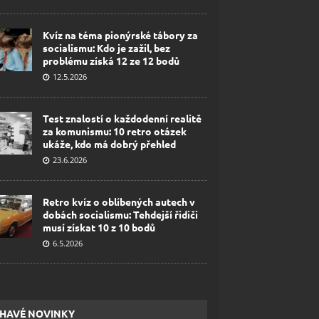
Kvíz na téma pionýrské tábory za
socialismu: Kdo je zažil, bez
problému získá 12 ze 12 bodů
12.5.2026
Test znalostí o každodenní realitě
za komunismu: 10 retro otázek
ukáže, kdo má dobrý přehled
23.6.2026
Retro kvíz o oblíbených autech v
dobách socialismu: Tehdejší řidiči
musí získat 10 z 10 bodů
6.5.2026
HAVÉ NOVINKY