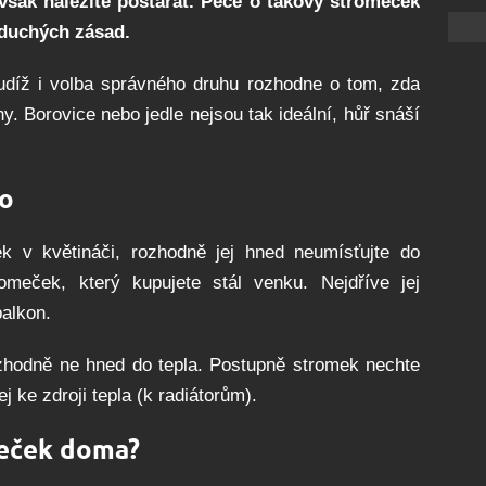
 však náležitě postarat. Péče o takový stromeček
oduchých zásad.
udíž i volba správného druhu rozhodne o tom, zda
y. Borovice nebo jedle nejsou tak ideální, hůř snáší
lo
k v květináči, rozhodně jej hned neumísťujte do
omeček, který kupujete stál venku. Nejdříve jej
balkon.
zhodně ne hned do tepla. Postupně stromek nechte
j ke zdroji tepla (k radiátorům).
meček doma?