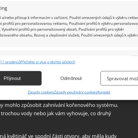
ing
 a/nebo přístup k informacím v zařízení, Použití omezených údajů k výběru rekla
í profilů pro personalizovanou reklamu, Používání profilů k výběru personalizov
 Vytváření profilů pro personalizovaný obsah, Používání profilů pro výběr
lizovaného obsahu, Rozvoj a zlepšování služeb, Použití omezených údajů k výběr
e
Vžd
11 prodejců
Přečtěte si více o těchto účelech
ání a kombinování údajů z jiných zdrojů údajů, Propojení různých zařízení,
kace zařízení na základě automaticky přenášených informací.
Spravovat mož
Příjmout
Odmítnout
ání přesných údajů o zeměpisné poloze, Identifikace zařízení na
Zásady cookies
Zásady používání cookies
Kontakt
ě aktivně vyžádaných informací.
začne žíznit. Je nutné stromeček pravidelně
 by mohlo způsobit zahnívání kořenového systému.
ění bezpečnosti, předcházení a zjišťování podvodů a
trochou vody nebo jak vám vyhovuje, co druhý
ňování chyb, Poskytování a zobrazování reklamy a obsahu,
Vžd
ní a sdělování voleb ochrany osobních údajů.
má květináč ve spodní části otvory, aby měla kudy