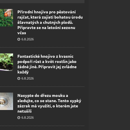
Přírodní hnojiva pro pěstování
rajčat, která zajistí bohatou úrodu
šťavnatých a chutných plodů.
Připravte se na letošní sezonu
včas
6.8.2026
Fantastické hnojivo z kvasnic
podpoří růst a květ rostlin jako
žádné jiné. Připravit jej zvládne
každý
6.8.2026
Nasypte do dřezu mouku a
sledujte, co se stane. Tento sypký
zázrak má využití, o kterém jste
netušili
6.8.2026