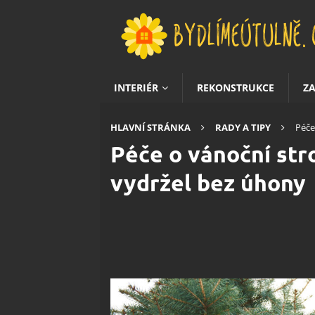
INTERIÉR
REKONSTRUKCE
Z
HLAVNÍ STRÁNKA
RADY A TIPY
Péče
Péče o vánoční str
vydržel bez úhony