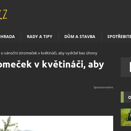
AHRADA
RADY A TIPY
DŮM A STAVBA
SPOTŘEBIT
 o vánoční stromeček v květináči, aby vydržel bez úhony
omeček v květináči, aby
O