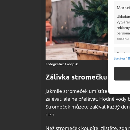
Market
Ukládání
Vytvářen
reklamy,
persona
obsahu.
Funkc
Správa 18
Přiřazov
Fotografie: Freepik
Identifi
Zálivka stromečku
Použív
základ
Jakmile stromeček umístíte do tepla, 
zalévat, ale ne přelévat. Hodně vody
Zajišt
Stromeček můžete zalévat každý den 
odstra
den.
Ukládá
Než stromeček koupíte, zjistěte, zda 