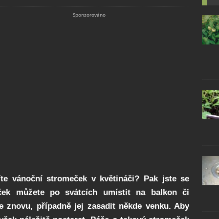
díte vánoční stromeček v květináči? Pak jste se
ček můžete po svátcích umístit na balkon či
e znovu, případně jej zasadit někde venku. Aby