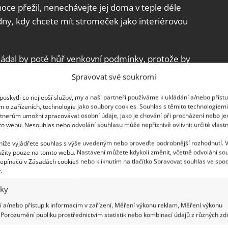
oce přežil, nenechávejte jej doma v teple déle
 dny, kdy chcete mít stromeček jako interiérovou
vládal by poté hůř venkovní podmínky, protože by
 mohl umrznout. Musel by leda zůstat do jara
Spravovat své soukromí
ránili před mrazy.
oskytli co nejlepší služby, my a naši partneři používáme k ukládání a/nebo příst
m o zařízeních, technologie jako soubory cookies. Souhlas s těmito technologiem
tnerům umožní zpracovávat osobní údaje, jako je chování při procházení nebo j
to webu. Nesouhlas nebo odvolání souhlasu může nepříznivě ovlivnit určité vlastn
 níže vyjádřete souhlas s výše uvedeným nebo proveďte podrobnější rozhodnutí. 
žity pouze na tomto webu. Nastavení můžete kdykoli změnit, včetně odvolání so
epínačů v Zásadách cookies nebo kliknutím na tlačítko Spravovat souhlas ve spod
.
iky
 a/nebo přístup k informacím v zařízení, Měření výkonu reklam, Měření výkonu
Porozumění publiku prostřednictvím statistik nebo kombinací údajů z různých zdr