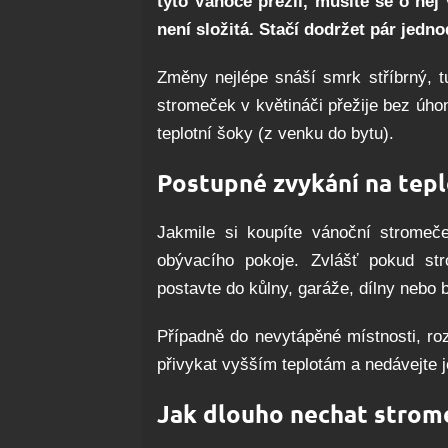
tyto Vánoce přežil, musíte se o něj
není složitá. Stačí dodržet pár jedn
Změny nejlépe snáší smrk stříbrný, t
stromeček v květináči přežije bez úhon
teplotní šoky (z venku do bytu).
Postupné zvykání na tep
Jakmile si koupíte vánoční stromeče
obývacího pokoje. Zvlášť pokud str
postavte do kůlny, garáže, dílny nebo 
Případně do nevytápěné místnosti, ro
přivykat vyšším teplotám a nedávejte je
Jak dlouho nechat stro