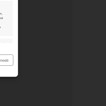
m,
ané
u
y aktivní
nosti
y aktivní