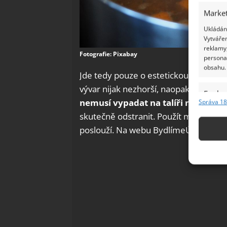
Market
Ukládání
Vytvářen
reklamy,
Fotografie: Pixabay
persona
obsahu.
Jde tedy pouze o estetickou záležitos
vývar nijak nezhorší, naopak mu dodá
Funkc
nemusí vypadat na talíři nejlépe
, 
Správa 18
Přiřazov
skutečně odstranit. Použít můžete klid
Identifi
poslouží. Na webu BydlímeÚtulně jsme
Použív
základ
Zajišt
odstra
Ukládá