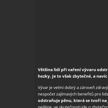
Většina lidí při vaření vývaru ods
hezky. Je to však zbytečné, a navíc
Vývar je velmi dobrý a zároveň zdra
nespočet zajímavých benefitů pro lids
odstraňuje pěnu, která se tvoří na
nejlépe, ve skutečnosti jde o zbytečn