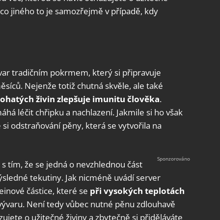
ěco jiného to je samozřejmě v případě, kdy
var tradičním pokrmem, který si připravuje
íců. Nejenže totiž chutná skvěle, ale také
ohatých živin zlepšuje imunitu člověka
.
há léčit chřipku a nachlazení. Jakmile si ho však
si odstraňování pěny, která se vytvořila na
t s tím, že se jedná o nevzhlednou část
ýsledné tekutiny. Jak nicméně uvádí server
teinové částice, které se
při vysokých teplotách
ývaru. Není tedy vůbec nutné pěnu zdlouhavě
ujete o užitečné živiny a zbytečně si přiděláváte