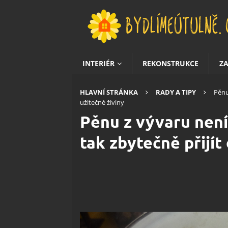
INTERIÉR
REKONSTRUKCE
Z
HLAVNÍ STRÁNKA
RADY A TIPY
Pěnu
užitečné živiny
Pěnu z vývaru není
tak zbytečně přijít