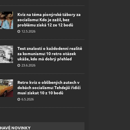
Kvíz na téma pionýrské tábory za
socialismu: Kdo je zažil, bez
problému získá 12 ze 12 bodů
12.5.2026
Test znalostí o každodenní realitě
za komunismu: 10 retro otázek
ukáže, kdo má dobrý přehled
23.6.2026
Retro kvíz o oblíbených autech v
dobách socialismu: Tehdejší řidiči
musí získat 10 z 10 bodů
6.5.2026
HAVÉ NOVINKY