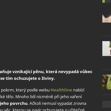
traňuje vznikající pěnu, která nevypadá vůbec
 se tím ochuzujete o živiny.
vý pokrm, který podle webu
Healthline
nabízí
ké tělo. Mnoho lidí nicméně při jeho vaření
 jeho povrchu
. Ačkoli nemusí vypadat zrovna
ou věc, kterou se navíc ochuzujete o užitečné