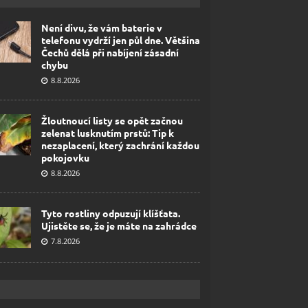
Není divu, že vám baterie v
telefonu vydrží jen půl dne. Většina
Čechů dělá při nabíjení zásadní
chybu
8.8.2026
Žloutnoucí listy se opět začnou
zelenat lusknutím prstů: Tip k
nezaplacení, který zachrání každou
pokojovku
8.8.2026
Tyto rostliny odpuzují klíšťata.
Ujistěte se, že je máte na zahrádce
7.8.2026