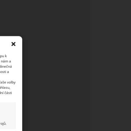
upu k
i nám a
edinečná
osti a
Vaše volby
uhlasu,
ní části
ojů.