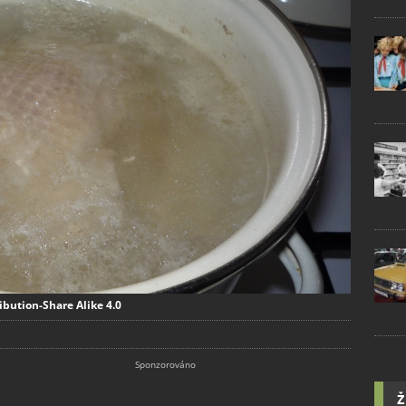
ibution-Share Alike 4.0
Ž