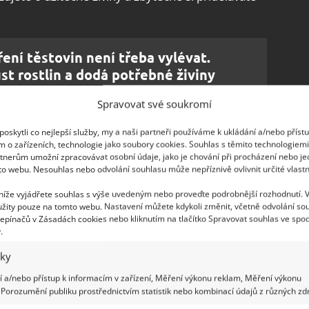
ení těstovin není třeba vylévat.
ůst rostlin a dodá potřebné živiny
Spravovat své soukromí
oskytli co nejlepší služby, my a naši partneři používáme k ukládání a/nebo příst
m o zařízeních, technologie jako soubory cookies. Souhlas s těmito technologiem
tnerům umožní zpracovávat osobní údaje, jako je chování při procházení nebo j
to webu. Nesouhlas nebo odvolání souhlasu může nepříznivě ovlivnit určité vlastn
 níže vyjádřete souhlas s výše uvedeným nebo proveďte podrobnější rozhodnutí. 
žity pouze na tomto webu. Nastavení můžete kdykoli změnit, včetně odvolání so
epínačů v Zásadách cookies nebo kliknutím na tlačítko Spravovat souhlas ve spod
.
iky
 a/nebo přístup k informacím v zařízení, Měření výkonu reklam, Měření výkonu
Porozumění publiku prostřednictvím statistik nebo kombinací údajů z různých zdr