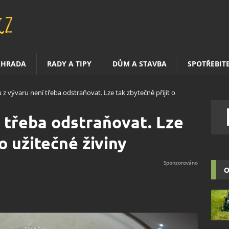
AHRADA
RADY A TIPY
DŮM A STAVBA
SPOTŘEBIT
 z vývaru není třeba odstraňovat. Lze tak zbytečně přijít o
 třeba odstraňovat. Lze
 o užitečné živiny
O