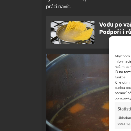
práci navíc.
Vodu po vař
Podpoří i r
Abychom p
informací
našim par
ID na tom
funkce.
Kliknutím
budou pou
pomocí př
obrazovky
Statist
Ukládání
obsahu, 