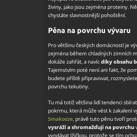
živiny, jako jsou zejména proteiny. N
chystáte slavnostnější pohoštění.
Pěna na povrchu vývaru
Pro většinu českých domácností je vý
zejména během chladných zimních měs
dokáže zahřát, a navíc
díky obsahu b
Tajemstvím poté není ani fakt, že pomá
budete příště připravovat, rozmyslete 
povrchu tekutiny.
Tu má totiž většina lidí tendenci sbíra
pokrmu, která může vést k zakalení v
Smakosze
, právě tuto pěnu tvoří pro
vysráží a shromažďují na povrchu
v
vyndávat lžičkou, protože se tím ochuz