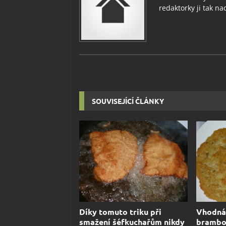
redaktorky ji tak nad
SOUVISEJÍCÍ ČLÁNKY
Díky tomuto triku při
Vhodná
smažení šéfkuchařům nikdy
brambor