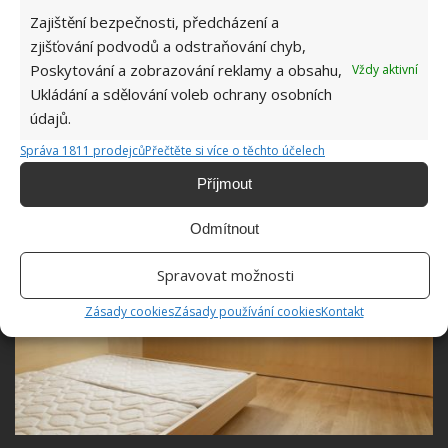
hala a schodiště, které spojuje všechna tři patra.
Zajištění bezpečnosti, předcházení a
Přízemí je zaskleno velkými posuvnými dveřmi, ze
zjišťování podvodů a odstraňování chyb,
kterých je možné vyjít ven do volné přírody. V prvním
Poskytování a zobrazování reklamy a obsahu,
Vždy aktivní
Ukládání a sdělování voleb ochrany osobních
patře se poté nachází ložnice pro případné hosty,
údajů.
koupelna a také kulečník a fitness.
Správa 1811 prodejců
Přečtěte si více o těchto účelech
Příjmout
Odmítnout
Spravovat možnosti
Zásady cookies
Zásady používání cookies
Kontakt