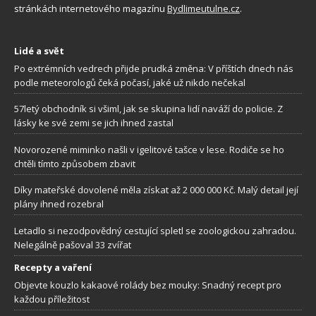
stránkách internetového magazínu
Bydlimeutulne.cz
.
Lidé a svět
Po extrémních vedrech přijde prudká změna: V příštích dnech nás
podle meteorologů čeká počasí, jaké už nikdo nečekal
57letý obchodník si všiml, jak se skupina lidí naváží do policie. Z
lásky ke své zemi se jich ihned zastal
Novorozené miminko našli v igelitové tašce v lese. Rodiče se ho
chtěli tímto způsobem zbavit
Díky mateřské dovolené měla získat až 2 000 000 Kč. Malý detail její
plány ihned rozebral
Letadlo si nezodpovědný cestující spletl se zoologickou zahradou.
Nelegálně pašoval 33 zvířat
Recepty a vaření
Objevte kouzlo kakaové rolády bez mouky: Snadný recept pro
každou příležitost