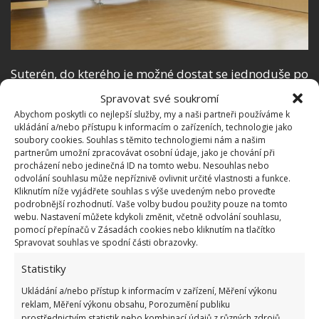
Suterén, do kterého je možné dostat se jednoduše po
cestě vedoucí z pozemku, je určen pro výdej a
Spravovat své soukromí
skladování medu, lisování a skladování ovoce a také
Abychom poskytli co nejlepší služby, my a naši partneři používáme k
ukládání a/nebo přístupu k informacím o zařízeních, technologie jako
skladování nejrůznějších zemědělských potřeb a
soubory cookies. Souhlas s těmito technologiemi nám a našim
nářadí. Zároveň se zde nachází tepelné čerpadlo pro
partnerům umožní zpracovávat osobní údaje, jako je chování při
procházení nebo jedinečná ID na tomto webu. Nesouhlas nebo
vytápění budovy, sušárna a koupelna.
odvolání souhlasu může nepříznivě ovlivnit určité vlastnosti a funkce.
Kliknutím níže vyjádřete souhlas s výše uvedeným nebo proveďte
podrobnější rozhodnutí. Vaše volby budou použity pouze na tomto
webu. Nastavení můžete kdykoli změnit, včetně odvolání souhlasu,
pomocí přepínačů v Zásadách cookies nebo kliknutím na tlačítko
Spravovat souhlas ve spodní části obrazovky.
Statistiky
Ukládání a/nebo přístup k informacím v zařízení, Měření výkonu
reklam, Měření výkonu obsahu, Porozumění publiku
prostřednictvím statistik nebo kombinací údajů z různých zdrojů.