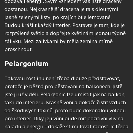
dodávají energii. Svým vzhledem vás jistě draceny
dostanou. Nejkrásnější dracena je ta s dlouhými
jasně zelenými listy, po krajích bíle lemované.
Budou krášlit každý interiér. Postavte je tam, kde je
rozptýlené světlo a dopřejte květinám jednou týdně
zálivku. Mezi zálivkami by měla zemina mírně
proschnout.
Pelargonium
Takovou rostlinu není třeba dlouze představovat,
protože je běžná pro pěstování na balkonech. Jistě
jste ji už viděli. Pelargonie lze umístit jak na balkon,
tak i do interiéru. Krásně voní a dokáže čistit vzduch
od škodlivých toxinů, proto bude dokonalou volbou
pro interiér. Díky její vůni bude mít pozitivní vliv na
náladu a energii – dokáže stimulovat radost. Je třeba