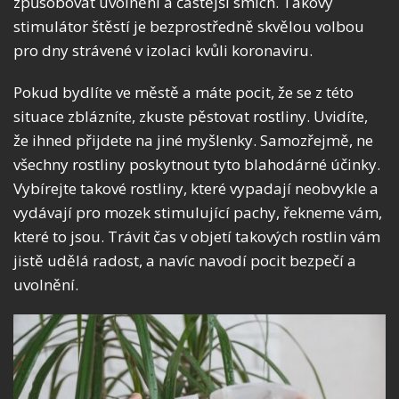
způsobovat uvolnění a častější smích. Takový
stimulátor štěstí je bezprostředně skvělou volbou
pro dny strávené v izolaci kvůli koronaviru.
Pokud bydlíte ve městě a máte pocit, že se z této
situace zblázníte, zkuste pěstovat rostliny. Uvidíte,
že ihned přijdete na jiné myšlenky. Samozřejmě, ne
všechny rostliny poskytnout tyto blahodárné účinky.
Vybírejte takové rostliny, které vypadají neobvykle a
vydávají pro mozek stimulující pachy, řekneme vám,
které to jsou. Trávit čas v objetí takových rostlin vám
jistě udělá radost, a navíc navodí pocit bezpečí a
uvolnění.