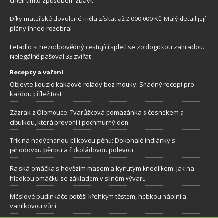
chtěli tímto způsobem zbavit
Díky mateřské dovolené měla získat až 2 000 000 Kč. Malý detail její
plány ihned rozebral
Letadlo si nezodpovědný cestující spletl se zoologickou zahradou.
Nelegálně pašoval 33 zvířat
Recepty a vaření
Objevte kouzlo kakaové rolády bez mouky: Snadný recept pro
každou příležitost
Zázrak z Olomouce: Tvarůžková pomazánka s česnekem a
cibulkou, která provoní i pochmurný den
Trik na nadýchanou bílkovou pěnu: Dokonalé indiánky s
jahodovou pěnou a čokoládovou polevou
Rajská omáčka s hovězím masem a kynutým knedlíkem: Jak na
hladkou omáčku se základem v silném vývaru
Máslové pudinkáče potěší křehkým těstem, hebkou náplní a
vanilkovou vůní