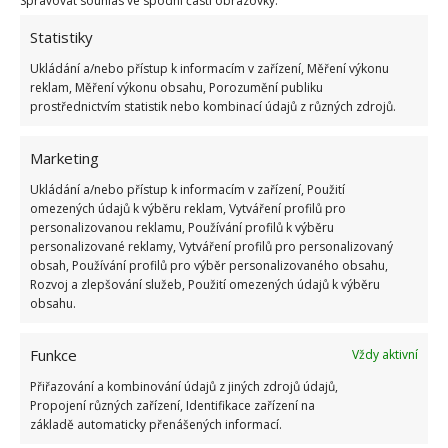
Spravovat souhlas ve spodní části obrazovky.
Statistiky
Ukládání a/nebo přístup k informacím v zařízení, Měření výkonu
reklam, Měření výkonu obsahu, Porozumění publiku
prostřednictvím statistik nebo kombinací údajů z různých zdrojů.
Marketing
Ukládání a/nebo přístup k informacím v zařízení, Použití
omezených údajů k výběru reklam, Vytváření profilů pro
personalizovanou reklamu, Používání profilů k výběru
personalizované reklamy, Vytváření profilů pro personalizovaný
obsah, Používání profilů pro výběr personalizovaného obsahu,
Rozvoj a zlepšování služeb, Použití omezených údajů k výběru
obsahu.
Fotografie: Freepik
Toulcovka
Funkce
Vždy aktivní
Přiřazování a kombinování údajů z jiných zdrojů údajů,
Překrásná rostlina s pozoruhodným květem dokáže
Propojení různých zařízení, Identifikace zařízení na
čistit místnost od špatných toxinů. Pozor, pokud
základě automaticky přenášených informací.