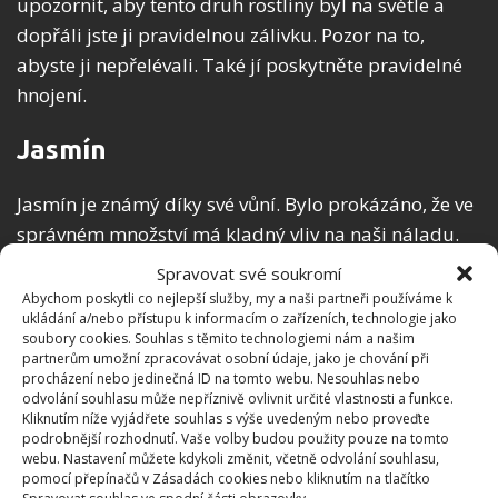
upozornit, aby tento druh rostliny byl na světle a
dopřáli jste ji pravidelnou zálivku. Pozor na to,
abyste ji nepřelévali. Také jí poskytněte pravidelné
hnojení.
Jasmín
Jasmín je známý díky své vůní. Bylo prokázáno, že ve
správném množství má kladný vliv na naši náladu.
Ovšem jasmínu v místnosti nesmí být mnoho, jinak
Spravovat své soukromí
vás bude bolet hlava. Vůně jasmínu dokáže
Abychom poskytli co nejlepší služby, my a naši partneři používáme k
ukládání a/nebo přístupu k informacím o zařízeních, technologie jako
povzbudit a navodit dobrou náladu. Přes léto se
soubory cookies. Souhlas s těmito technologiemi nám a našim
můžeme těšit z krásných bílých květů, které budou
partnerům umožní zpracovávat osobní údaje, jako je chování při
procházení nebo jedinečná ID na tomto webu. Nesouhlas nebo
naše oči těšit až do podzimu. Jasmín umístěte na
odvolání souhlasu může nepříznivě ovlivnit určité vlastnosti a funkce.
prosvětlené místo s teplotou do dvaceti stupňů.
Kliknutím níže vyjádřete souhlas s výše uvedeným nebo proveďte
podrobnější rozhodnutí. Vaše volby budou použity pouze na tomto
Dopřejte rostlině dostatek pravidelné zálivky a také
webu. Nastavení můžete kdykoli změnit, včetně odvolání souhlasu,
kropení listů.
pomocí přepínačů v Zásadách cookies nebo kliknutím na tlačítko