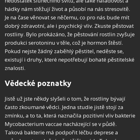
nedostatek slunečního svitu, ale také náladovost a
hádky nám stěžují život a působí na nás stresovitě.
Je na čase věnovat se něčemu, co pro nás bude mít
dobrý zdravotní, ale i psychický vliv. Zkuste pěstovat
rostliny. Bylo prokázáno, že pěstování rostlin zvyšuje
produkci serotoninu v těle, což je hormon štěstí.
Pokud nejste žádný zaběhlý pěstitel, neděste se,
existují i druhy, které nepotřebují bohaté pěstitelské
znalosti.
Vědecké poznatky
Jistě už jste někdy slyšeli o tom, že rostliny bývají
často zkoumané vědci. Jedna studie jistě stojí za
zmínku, a to ta, která naznačila pozitivní vliv bakterie
Mycobacterium vaccae nacházející se v půdě.
Taková bakterie má podpořit léčbu deprese a