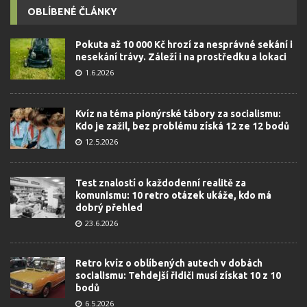
OBLÍBENÉ ČLÁNKY
Pokuta až 10 000 Kč hrozí za nesprávné sekání i
nesekání trávy. Záleží i na prostředku a lokaci
1.6.2026
Kvíz na téma pionýrské tábory za socialismu:
Kdo je zažil, bez problému získá 12 ze 12 bodů
12.5.2026
Test znalostí o každodenní realitě za
komunismu: 10 retro otázek ukáže, kdo má
dobrý přehled
23.6.2026
Retro kvíz o oblíbených autech v dobách
socialismu: Tehdejší řidiči musí získat 10 z 10
bodů
6.5.2026