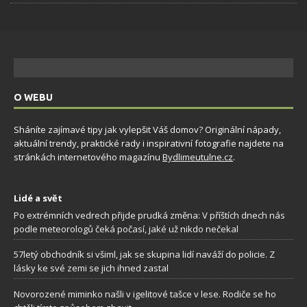
O WEBU
Sháníte zajímavé tipy jak vylepšit Váš domov? Originální nápady,
aktuální trendy, praktické rady i inspirativní fotografie najdete na
stránkách internetového magazínu
Bydlimeutulne.cz
.
Lidé a svět
Po extrémních vedrech přijde prudká změna: V příštích dnech nás
podle meteorologů čeká počasí, jaké už nikdo nečekal
57letý obchodník si všiml, jak se skupina lidí naváží do policie. Z
lásky ke své zemi se jich ihned zastal
Novorozené miminko našli v igelitové tašce v lese. Rodiče se ho