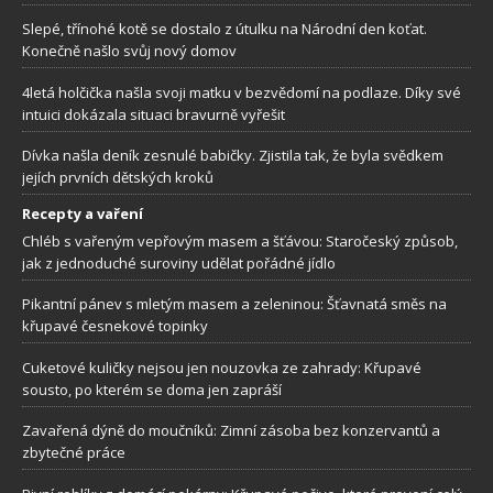
Slepé, třínohé kotě se dostalo z útulku na Národní den koťat.
Konečně našlo svůj nový domov
4letá holčička našla svoji matku v bezvědomí na podlaze. Díky své
intuici dokázala situaci bravurně vyřešit
Dívka našla deník zesnulé babičky. Zjistila tak, že byla svědkem
jejích prvních dětských kroků
Recepty a vaření
Chléb s vařeným vepřovým masem a šťávou: Staročeský způsob,
jak z jednoduché suroviny udělat pořádné jídlo
Pikantní pánev s mletým masem a zeleninou: Šťavnatá směs na
křupavé česnekové topinky
Cuketové kuličky nejsou jen nouzovka ze zahrady: Křupavé
sousto, po kterém se doma jen zapráší
Zavařená dýně do moučníků: Zimní zásoba bez konzervantů a
zbytečné práce