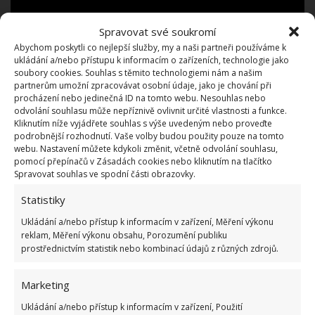
Spravovat své soukromí
Abychom poskytli co nejlepší služby, my a naši partneři používáme k
ukládání a/nebo přístupu k informacím o zařízeních, technologie jako
soubory cookies. Souhlas s těmito technologiemi nám a našim
partnerům umožní zpracovávat osobní údaje, jako je chování při
Kdo si není jistý, zda se na něj dotace vztahují a
procházení nebo jedinečná ID na tomto webu. Nesouhlas nebo
případně v jaké výši, může najít informace na
odvolání souhlasu může nepříznivě ovlivnit určité vlastnosti a funkce.
Kliknutím níže vyjádřete souhlas s výše uvedeným nebo proveďte
webových stránkách Ministerstva životního
podrobnější rozhodnutí. Vaše volby budou použity pouze na tomto
prostředí. Případně na příslušném místním úřadu.
webu. Nastavení můžete kdykoli změnit, včetně odvolání souhlasu,
pomocí přepínačů v Zásadách cookies nebo kliknutím na tlačítko
Tam vás buď budou informovat, nebo vás odkáží
Spravovat souhlas ve spodní části obrazovky.
na správná místa
– krajské úřady sdělují, že
Statistiky
s vyřízením žádosti o dotaci lidem bezplatně
Ukládání a/nebo přístup k informacím v zařízení, Měření výkonu
pomáhají. Na BydlímeÚtulně jsme pro vás napsali i
reklam, Měření výkonu obsahu, Porozumění publiku
o
dotacích pro nízkopříjmové domácnosti
(senioři,
prostřednictvím statistik nebo kombinací údajů z různých zdrojů.
osoby s invaliditou, příjemci podpory na bydlení).
Marketing
Ukládání a/nebo přístup k informacím v zařízení, Použití