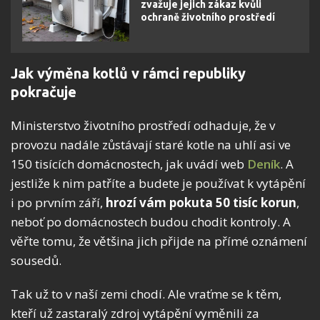
zvažuje jejich zákaz kvůli
ochraně životního prostředí
Jak výměna kotlů v rámci republiky
pokračuje
Ministerstvo životního prostředí odhaduje, že v
provozu nadále zůstávají staré kotle na uhlí asi ve
150 tisících domácnostech, jak uvádí web
Deník
. A
jestliže k nim patříte a budete je používat k vytápění
i po prvním září,
hrozí vám pokuta 50 tisíc korun
,
neboť po domácnostech budou chodit kontroly. A
věřte tomu, že většina jich přijde na přímé oznámení
sousedů.
Tak už to v naší zemi chodí. Ale vraťme se k těm,
kteří už zastaralý zdroj vytápění vyměnili za