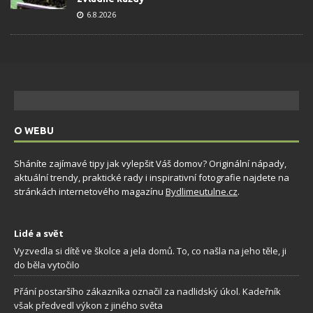
6.8.2026
O WEBU
Sháníte zajímavé tipy jak vylepšit Váš domov? Originální nápady,
aktuální trendy, praktické rady i inspirativní fotografie najdete na
stránkách internetového magazínu
Bydlimeutulne.cz
.
Lidé a svět
Vyzvedla si dítě ve školce a jela domů. To, co našla na jeho těle, ji
do běla vytočilo
Přání postaršího zákazníka označil za nadlidský úkol. Kadeřník
však předvedl výkon z jiného světa