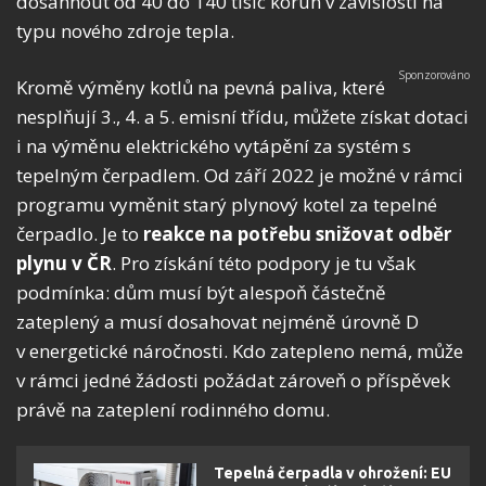
dosáhnout od 40 do 140 tisíc korun v závislosti na
typu nového zdroje tepla.
Kromě výměny kotlů na pevná paliva, které
nesplňují 3., 4. a 5. emisní třídu, můžete získat dotaci
i na výměnu elektrického vytápění za systém s
tepelným čerpadlem. Od září 2022 je možné v rámci
programu vyměnit starý plynový kotel za tepelné
čerpadlo. Je to
reakce na potřebu snižovat odběr
plynu
v ČR
. Pro získání této podpory je tu však
podmínka: dům musí být alespoň částečně
zateplený a musí dosahovat nejméně úrovně D
v energetické náročnosti. Kdo zatepleno nemá, může
v rámci jedné žádosti požádat zároveň o příspěvek
právě na zateplení rodinného domu.
Tepelná čerpadla v ohrožení: EU