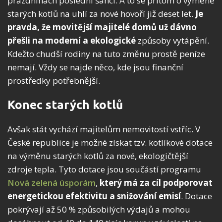
prázdninách poslední šanci. A to se přitom o výměně
starých kotlů na uhlí za nové hovoří již deset let.
Je
pravda, že movitější majitelé domů už dávno
přešli na moderní
a ekologické
způsoby vytápění.
Kdežto chudší rodiny na tuto změnu prostě peníze
nemají. Vždy se najde něco, kde jsou finanční
prostředky potřebnější.
Konec starých kotlů
Avšak stát vychází majitelům nemovitostí vstříc. V
České republice je možné získat tzv. kotlíkové dotace
na výměnu starých kotlů za nové, ekologičtější
zdroje tepla. Tyto dotace jsou součástí programu
Nová zelená úsporám
,
který má za cíl podporovat
energetickou
efektivitu a snižování emisí
. Dotace
pokrývají až 50 % způsobilých výdajů a mohou