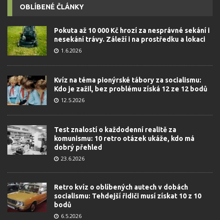
OBLÍBENÉ ČLÁNKY
Pokuta až 10 000 Kč hrozí za nesprávné sekání i
nesekání trávy. Záleží i na prostředku a lokaci
1.6.2026
Kvíz na téma pionýrské tábory za socialismu:
Kdo je zažil, bez problému získá 12 ze 12 bodů
12.5.2026
Test znalostí o každodenní realitě za
komunismu: 10 retro otázek ukáže, kdo má
dobrý přehled
23.6.2026
Retro kvíz o oblíbených autech v dobách
socialismu: Tehdejší řidiči musí získat 10 z 10
bodů
6.5.2026