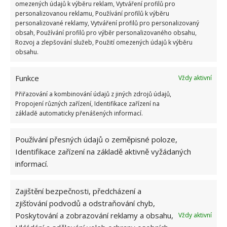
omezených údajů k výběru reklam, Vytváření profilů pro
personalizovanou reklamu, Používání profilů k výběru
personalizované reklamy, Vytváření profilů pro personalizovaný
obsah, Používání profilů pro výběr personalizovaného obsahu,
Rozvoj a zlepšování služeb, Použití omezených údajů k výběru
obsahu.
Funkce
Vždy aktivní
Přiřazování a kombinování údajů z jiných zdrojů údajů,
Propojení různých zařízení, Identifikace zařízení na
základě automaticky přenášených informací.
Používání přesných údajů o zeměpisné poloze,
Identifikace zařízení na základě aktivně vyžádaných
informací.
DOTACE
KOTEL
POKUTA
VÝMĚNA
Zajištění bezpečnosti, předcházení a
zjišťování podvodů a odstraňování chyb,
Přidejte svůj názor
Poskytování a zobrazování reklamy a obsahu,
Vždy aktivní