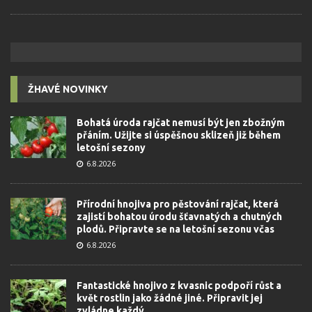
ŽHAVÉ NOVINKY
Bohatá úroda rajčat nemusí být jen zbožným
přáním. Užijte si úspěšnou sklizeň již během
letošní sezony
6.8.2026
Přírodní hnojiva pro pěstování rajčat, která
zajistí bohatou úrodu šťavnatých a chutných
plodů. Připravte se na letošní sezonu včas
6.8.2026
Fantastické hnojivo z kvasnic podpoří růst a
květ rostlin jako žádné jiné. Připravit jej
zvládne každý