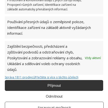
Přiřazování a kombinování údajů z jiných zdrojů údajů,
Propojení různých zařízení, Identifikace zařízení na
základě automaticky přenášených informací.
Přidejte svůj názor
KOMENTOVAT
Používání přesných údajů o zeměpisné poloze,
Identifikace zařízení na základě aktivně vyžádaných
informací.
Jiří Kolář
Absolvent České zemědělské
Zajištění bezpečnosti, předcházení a
univerzity, který je již od malička
zjišťování podvodů a odstraňování chyb,
velkým kutilem. V podstatě vše, co je
Poskytování a zobrazování reklamy a obsahu,
Vždy aktivní
možné najít v j...
[Více o autorovi]
Ukládání a sdělování voleb ochrany osobních
údajů.
Správa 1811 prodejců
Přečtěte si více o těchto účelech
Příjmout
Odmítnout
SOUVISEJÍCÍ ČLÁNKY
Spravovat možnosti