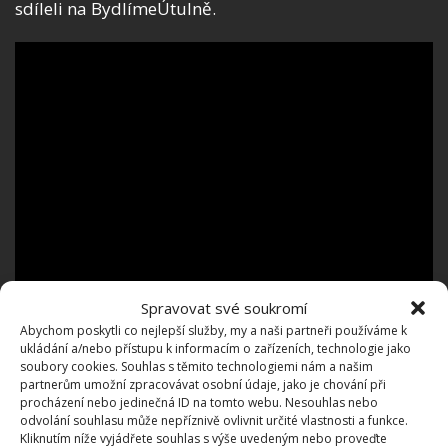
sdíleli na BydlímeÚtulně.
Spravovat své soukromí
Abychom poskytli co nejlepší služby, my a naši partneři používáme k
ukládání a/nebo přístupu k informacím o zařízeních, technologie jako
soubory cookies. Souhlas s těmito technologiemi nám a našim
partnerům umožní zpracovávat osobní údaje, jako je chování při
procházení nebo jedinečná ID na tomto webu. Nesouhlas nebo
odvolání souhlasu může nepříznivě ovlivnit určité vlastnosti a funkce.
Kliknutím níže vyjádřete souhlas s výše uvedeným nebo proveďte