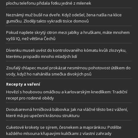
plochu telefonu přidala fotku jedné z milenek
Neznámý muž bušil na dveře. Když odešel, žena našla na klice
gumičku. Zloději takto vykradli tisíce domovů
Pokud najdete skrytý citron mezi jablky a hruškami, máte mnohem
vyšší IQ, než většina Čechů
Dívenku museli uvést do kontrolovaného kómatu kvůli zlozvyku,
kterému propadlo mnoho mladých lidí
Zoufalý chlapec musel prokázat nesmírnou pohotovost útěkem do
vody, když ho naháněla smečka divokých psů
Recepty a vaření
Hovězí s houbovou omáčkou a karlovarským knedlíkem: Tradiční
recept pro rodinné obědy
Dvoubarevná hrníčková bábovka: Jak na vláčné těsto bez vážení,
které má po upečení krásnou strukturu
Cuketové krokety se sýrem, česnekem a majoránkou: Potěšte
každého mlsouna křupavými kuličkami z vlastní zahrady