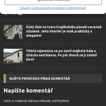
Žena si splnila sen a vyrobila si útulný příbytek
na kolech
Zásady cookies
Zásady používání cookies
Kontakt
Úzký dům ve tvaru trojúhelníku působí navenek
stísněně. Jeho interiér je však praktický a
elegantní
73letá nájemnice se po smrti majitele bála o
střechu nad hlavou. Po pár dnech se jí změnil
život
BUĎTE PRVNÍ KDO PŘIDÁ KOMENTÁŘ
Napište komentář
Vaše e-mailová adresa nebude zveřejněna.