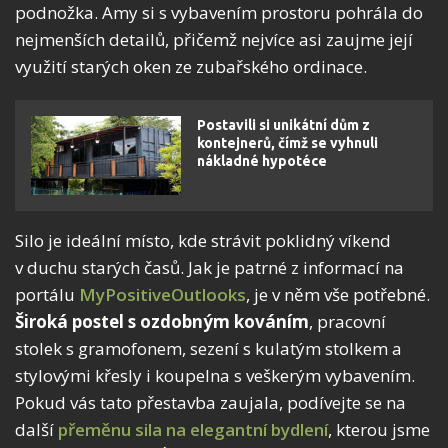
podnožka. Amy si s vybavením prostoru pohrála do
nejmenších detailů, přičemž nejvíce asi zaujme její
využití starých oken ze zubařského ordinace.
Postavili si unikátní dům z
kontejnerů, čímž se vyhnuli
nákladné hypotéce
Silo je ideální místo, kde strávit poklidný víkend
v duchu starých časů. Jak je patrné z informací na
portálu
MyPositiveOutlooks
, je v něm vše potřebné.
Široká postel s ozdobným kováním
, pracovní
stolek s gramofonem, sezení s kulatým stolkem a
stylovými křesly i koupelna s veškerým vybavením.
Pokud vás tato přestavba zaujala, podívejte se na
další
přeměnu sila na elegantní bydlení
, kterou jsme