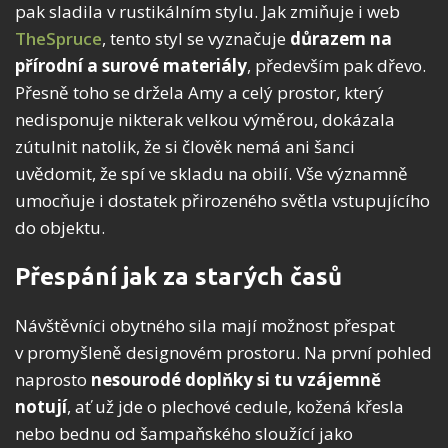
pak sladila v rustikálním stylu. Jak zmiňuje i web
TheSpruce
, tento styl se vyznačuje
důrazem na
přírodní a surové materiály
, především pak dřevo.
Přesně toho se držela Amy a celý prostor, který
nedisponuje nikterak velkou výměrou, dokázala
zútulnit natolik, že si člověk nemá ani šanci
uvědomit, že spí ve skladu na obilí. Vše významně
umocňuje i dostatek přirozeného světla vstupujícího
do objektu.
Přespání jak za starých časů
Návštěvníci obytného sila mají možnost přespat
v promyšleně designovém prostoru. Na první pohled
naprosto
nesourodé doplňky si tu vzájemně
notují
, ať už jde o plechové cedule, kožená křesla
nebo bednu od šampaňského sloužící jako