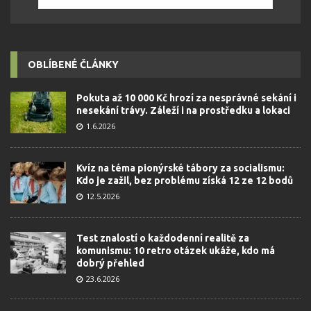
OBLÍBENÉ ČLÁNKY
Pokuta až 10 000 Kč hrozí za nesprávné sekání i
nesekání trávy. Záleží i na prostředku a lokaci
1.6.2026
Kvíz na téma pionýrské tábory za socialismu:
Kdo je zažil, bez problému získá 12 ze 12 bodů
12.5.2026
Test znalostí o každodenní realitě za
komunismu: 10 retro otázek ukáže, kdo má
dobrý přehled
23.6.2026