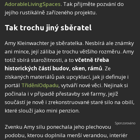
AdorableLivingSpaces
. Tak přijměte pozvání do
jejího rustikálně zařízeného projektu.
Tak trochu jiný sběratel
Amy Kleinwachter je sběratelka. Nesbírá ale známky
ani mince, její záliba je trochu většího rozměru. Amy
totiž sbírá starožitnosti, a to
včetně třeba
historických částí budov, oken, rámů
. Ze
získaných materiálů pak upcyklací, jak ji definuje i
portál
TříděníOdpadu
, vytváří nové věci. Nejinak si
počínala i v případě přestavby své farmy, jejíž
součástí je nově i zrekonstruované staré silo na obilí,
které slouží jako mini penzion.
Zvenku Amy silu ponechala jeho plechovou
podobu, kterou doplnila menší verandou, interiér