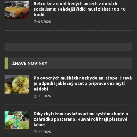
Retro kvíz o oblíbených autech v dobách
socialismu: Tehdejší řidiči musí získat 10 z 10
bodů
6.5.2026
ŽHAVÉ NOVINKY
Po ovocných muškách nezbyde ani stopa. Hravě
je odpudí i jablečný ocet a přípravek na mytí
nádobí
9.8.2026
Díky chytrému zavlažovacímu systému bude o
zahrádku postaráno. Hlavní roli hrají plastové
lahve
9.8.2026