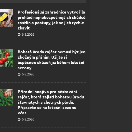
Profesionální zahradnice vytvořila
přehled nejnebezpečnějších škůdců
rostlin a postupy, jak se jich rychle
zbavit
6.8.2026
Bohatá úroda rajčat nemusí být jen
zbožným přáním. Užijte si
úspěšnou sklizeň již během letošní
sezony
6.8.2026
Přírodní hnojiva pro pěstování
rajčat, která zajistí bohatou úrodu
šťavnatých a chutných plodů.
Připravte se na letošní sezonu
včas
6.8.2026