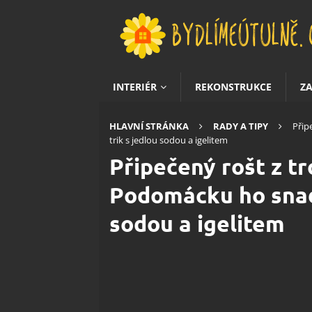
INTERIÉR
REKONSTRUKCE
Z
HLAVNÍ STRÁNKA
RADY A TIPY
Přip
trik s jedlou sodou a igelitem
Připečený rošt z tr
Podomácku ho snadn
sodou a igelitem