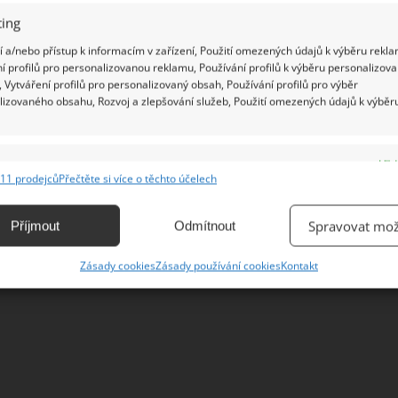
 vyčistit
troubu
pomocí citronu, octa a jedlé sody;
ing
 psali.
 a/nebo přístup k informacím v zařízení, Použití omezených údajů k výběru rekla
í profilů pro personalizovanou reklamu, Používání profilů k výběru personalizov
 Vytváření profilů pro personalizovaný obsah, Používání profilů pro výběr
lizovaného obsahu, Rozvoj a zlepšování služeb, Použití omezených údajů k výběr
e
Vžd
11 prodejců
Přečtěte si více o těchto účelech
ání a kombinování údajů z jiných zdrojů údajů, Propojení různých zařízení,
kace zařízení na základě automaticky přenášených informací.
Spravovat mož
Příjmout
Odmítnout
ání přesných údajů o zeměpisné poloze, Identifikace zařízení na
Zásady cookies
Zásady používání cookies
Kontakt
ě aktivně vyžádaných informací.
ění bezpečnosti, předcházení a zjišťování podvodů a
ňování chyb, Poskytování a zobrazování reklamy a obsahu,
Vžd
ní a sdělování voleb ochrany osobních údajů.