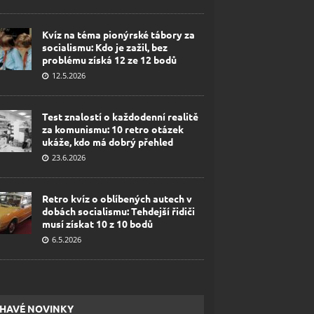
Kvíz na téma pionýrské tábory za
socialismu: Kdo je zažil, bez
problému získá 12 ze 12 bodů
12.5.2026
Test znalostí o každodenní realitě
za komunismu: 10 retro otázek
ukáže, kdo má dobrý přehled
23.6.2026
Retro kvíz o oblíbených autech v
dobách socialismu: Tehdejší řidiči
musí získat 10 z 10 bodů
6.5.2026
HAVÉ NOVINKY