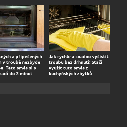
ných a připečených
Jak rychle a snadno vyčistit
h v troubě nezbyde
troubu bez drhnutí: Stačí
pa. Tato směs si s
využít tuto směs z
radí do 2 minut
kuchyňských zbytků