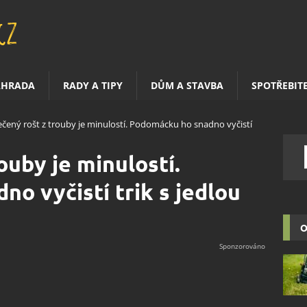
AHRADA
RADY A TIPY
DŮM A STAVBA
SPOTŘEBIT
ečený rošt z trouby je minulostí. Podomácku ho snadno vyčistí
ouby je minulostí.
o vyčistí trik s jedlou
O