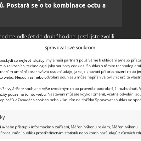
. Postará se o to kombinace octu a
echte odležet do druhého dne. Jestli jste zvolili
s i pohybovat či zatřepat, aby se od kovu
Spravovat své soukromí
zání a vylití tekutiny do odpadu by se měl
oskytli co nejlepší služby, my a naši partneři používáme k ukládání a/nebo příst
ě není dokonale čistý, celý proces opakujte. Nakonec
m o zařízeních, technologie jako soubory cookies. Souhlas s těmito technologiem
a osušte. A trouba bude opět jako nová.
tnerům umožní zpracovávat osobní údaje, jako je chování při procházení nebo j
to webu. Nesouhlas nebo odvolání souhlasu může nepříznivě ovlivnit určité vlastn
 z grilů
 níže vyjádřete souhlas s výše uvedeným nebo proveďte podrobnější rozhodnutí. 
žity pouze na tomto webu. Nastavení můžete kdykoli změnit, včetně odvolání so
epínačů v Zásadách cookies nebo kliknutím na tlačítko Spravovat souhlas ve spod
í. Stejný postup můžete využít třeba i na pečicí
.
ěk používá pečicí papír a plechy si uchovává
iky
d masa už tak dokonalé nejsou
, takže zkuste
web
FoodFireFriends
, tak stejnou či obdobnou
 a/nebo přístup k informacím v zařízení, Měření výkonu reklam, Měření výkonu
Porozumění publiku prostřednictvím statistik nebo kombinací údajů z různých zdr
 roštu na venkovním grilu. Jiným způsobem, a