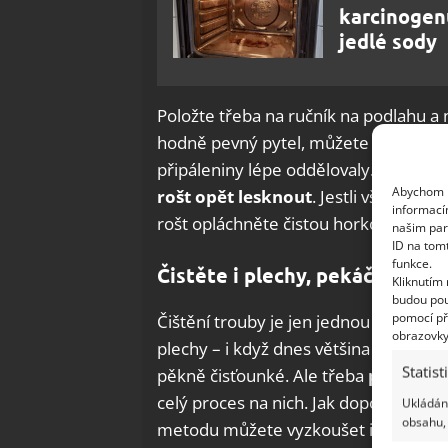
karcinogenů
jedlé sody
Položte třeba na ručník na podlahu a n
hodně pevný pytel, můžete s ním obča
připáleniny lépe oddělovaly.
Po rozvá
Abychom p
rošt opět lesknout
. Jestli však ješt
informací
rošt opláchněte čistou horkou vodou 
našim par
ID na tom
funkce.
Čistěte i plechy, pekáče a rošty
Kliknutím
budou pou
pomocí př
Čištění trouby je jen jednou z možnost
obrazovky
plechy – i když dnes většina hospodyn
Statist
pěkně čisťounké. Ale třeba
pekáče o
celý proces na nich. Jak doporučuje 
Ukládání
obsahu, 
metodu můžete vyzkoušet i na čištění