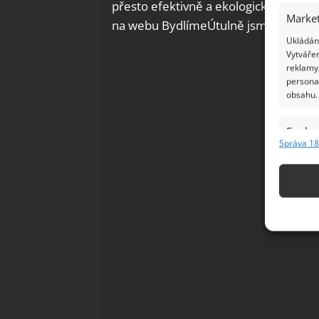
přesto efektivně a ekologicky, můžete
Market
na webu BydlímeÚtulně jsme o tom již
Ukládání
Vytvářen
reklamy,
persona
obsahu.
Funkc
Správa 18
Přiřazov
Identifi
Použív
základ
Zajišt
odstra
Ukládá