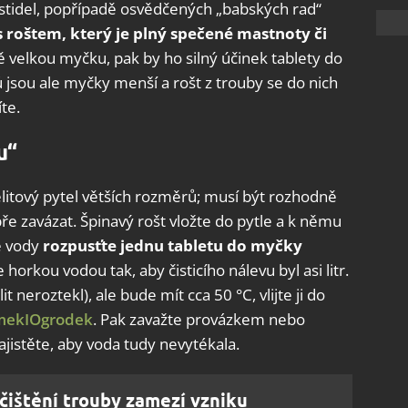
stidel, popřípadě osvědčených „babských rad“
s roštem, který je plný spečené mastnoty či
 velkou myčku, pak by ho silný účinek tablety do
ů jsou ale myčky menší a rošt z trouby se do nich
íte.
u“
gelitový pytel větších rozměrů; musí být rozhodně
bře zavázat. Špinavý rošt vložte do pytle a k němu
ké vody
rozpusťte jednu tabletu do myčky
e horkou vodou tak, aby čisticího nálevu byl asi litr.
t neroztekl), ale bude mít cca 50 °C, vlijte ji do
ekIOgrodek
. Pak zavažte provázkem nebo
ajistěte, aby voda tudy nevytékala.
čištění trouby zamezí vzniku