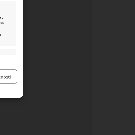
m,
ané
u
y aktivní
nosti
y aktivní