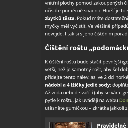
vnitřní plochy pomocí zakoupených či
očistíte poměrně snadno. Horší je to
zbytků těsta
. Pokud máte dostatečně
myčky měl vyčistit. Ve většině případ
nevejde. I tak si s jeho čištěním porad
Čištění roštu „podomáck
K čištění roštu bude stačit pevnější i
větší, než je samotný rošt, aby šel do
přidejte tento nálev: asi ve 2 dcl hor
nádobí a 4 lžičky jedlé sody
; doplňt
Až voda nebude vařící (aby se vám igeli
pytle k roštu, jak uvádějí na webu
Dom
utěsněte gumičkou – zkrátka jakkoli z
Pravidelné 