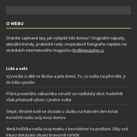
O WEBU
Sháníte zajímavé tipy jak vylepšit Váš domov? Originální nápady,
aktuální trendy, praktické rady i inspirativní fotografie najdete na
stránkách internetového magazínu
Bydlimeutulne.cz
.
Lidé a svět
Vyzvedla si dítě ve školce a jela domů. To, co našla na jeho těle, ji
do běla vytočilo
Přání postaršího zákazníka označil za nadlidský úkol. Kadeřník
však předvedl výkon z jiného světa
Slepé, třínohé kotě se dostalo z útulku na Národní den koťat.
Konečně našlo svůj nový domov
4letá holčička našla svoji matku v bezvědomí na podlaze. Díky své
intuici dokázala situaci bravurně vyřešit