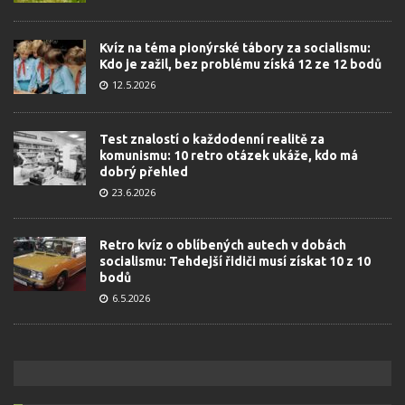
Kvíz na téma pionýrské tábory za socialismu:
Kdo je zažil, bez problému získá 12 ze 12 bodů
12.5.2026
Test znalostí o každodenní realitě za
komunismu: 10 retro otázek ukáže, kdo má
dobrý přehled
23.6.2026
Retro kvíz o oblíbených autech v dobách
socialismu: Tehdejší řidiči musí získat 10 z 10
bodů
6.5.2026