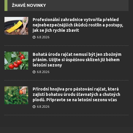
ŽHAVÉ NOVINKY
Profesionální zahradnice vytvořila přehled
nejnebezpečnějších škůdců rostlin a postupy,
jak se jich rychle zbavit
6.8.2026
Bohatá úroda rajčat nemusí být jen zbožným
přáním. Užijte si úspěšnou sklizeň již během
letošní sezony
6.8.2026
Přírodní hnojiva pro pěstování rajčat, která
zajistí bohatou úrodu šťavnatých a chutných
plodů. Připravte se na letošní sezonu včas
6.8.2026