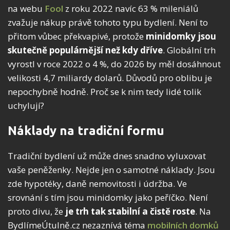
na webu
Fool
z roku 2022 navíc 63 % mileniálů
zvažuje nákup právě tohoto typu bydlení. Není to
přitom vůbec překvapivé, protože
minidomky jsou
skutečně populárnější než kdy dříve
. Globální trh
vyrostl v roce 2022 o 4 %, do 2026 by měl dosáhnout
velikosti 4,7 miliardy dolarů. Důvodů pro oblibu je
nepochybně hodně. Proč se k nim tedy lidé tolik
uchylují?
Náklady na tradiční formu
Tradiční bydlení už může dnes snadno vyluxovat
vaše peněženky. Nejde jen o samotné náklady. Jsou
zde hypotéky, daně nemovitosti i údržba. Ve
srovnání s tím jsou minidomky jako peříčko. Není
proto divu, že
je trh tak stabilní a čistě roste
. Na
BydlímeÚtulně.cz nezaznívá téma
mobilních domků