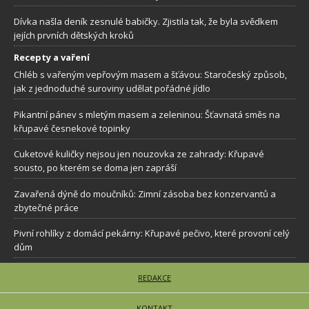
Dívka našla deník zesnulé babičky. Zjistila tak, že byla svědkem
jejích prvních dětských kroků
Recepty a vaření
Chléb s vařeným vepřovým masem a šťávou: Staročeský způsob,
jak z jednoduché suroviny udělat pořádné jídlo
Pikantní pánev s mletým masem a zeleninou: Šťavnatá směs na
křupavé česnekové topinky
Cuketové kuličky nejsou jen nouzovka ze zahrady: Křupavé
sousto, po kterém se doma jen zapráší
Zavařená dýně do moučníků: Zimní zásoba bez konzervantů a
zbytečné práce
Pivní rohlíky z domácí pekárny: Křupavé pečivo, které provoní celý
dům
REDAKCE
KONTAKT