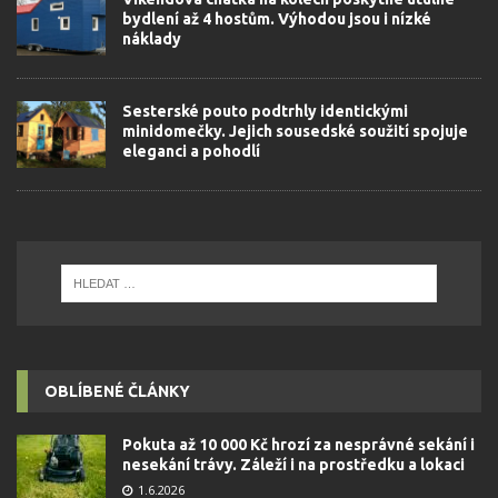
bydlení až 4 hostům. Výhodou jsou i nízké
náklady
Sesterské pouto podtrhly identickými
minidomečky. Jejich sousedské soužití spojuje
eleganci a pohodlí
OBLÍBENÉ ČLÁNKY
Pokuta až 10 000 Kč hrozí za nesprávné sekání i
nesekání trávy. Záleží i na prostředku a lokaci
1.6.2026