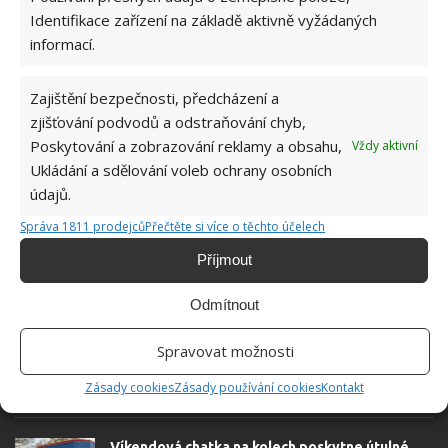
Identifikace zařízení na základě aktivně vyžádaných
Jiří Kolář
informací.
Absolvent České zemědělské
univerzity, který je již od malička
Zajištění bezpečnosti, předcházení a
velkým kutilem. V podstatě vše, co je
zjišťování podvodů a odstraňování chyb,
možné najít v j...
[Více o autorovi]
Poskytování a zobrazování reklamy a obsahu,
Vždy aktivní
Ukládání a sdělování voleb ochrany osobních
údajů.
Správa 1811 prodejců
Přečtěte si více o těchto účelech
Příjmout
SOUVISEJÍCÍ ČLÁNKY
Odmítnout
4členná rodina nemá v malém domku o pohodlí
Spravovat možnosti
nouzi. Unikátně vybavené bydlení nabízí až 3
ložnice
Zásady cookies
Zásady používání cookies
Kontakt
Víkendová chatka na kolech poskytne útulné