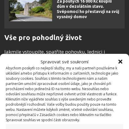
Za pouhých 16 000 Kč koupili
dům v dezolátním stavu.
Svépomocí ho přestavují na svůj
vysněný domov
Vše pro pohodlný život
Jakmile vstoupíte, spatříte pohovku, lednici i
kuchyni, rovněž udělanou na zakázku. Výborným
Spravovat své soukromí
řešením je dřevěné víko sporáku, které slouží jako
Abychom poskytli co nejlepší služby, my a naši partneři používáme k
ukládání a/nebo přístupu k informacím o zařízeních, technologie jako
další pracovní deska. Není tu nic zbytečného a cokoli
soubory cookies. Souhlas s těmito technologiemi nám a našim
se dá použít více způsoby.
Modulární stavebnictví
partnerům umožní zpracovávat osobní údaje, jako je chování při
procházení nebo jedinečná ID na tomto webu. Nesouhlas nebo
ale už není jen doménou jednotlivců
nebo rodin.
odvolání souhlasu může nepříznivě ovlivnit určité vlastnosti a funkce.
Chytl se ho i veřejný prostor, což je vidět čím dál tím
Kliknutím níže vyjádřete souhlas s výše uvedeným nebo proveďte
podrobnější rozhodnutí. Vaše volby budou použity pouze na tomto
víc.
TVBydlení
to ukazuje na příkladu letiště v
webu. Nastavení můžete kdykoli změnit, včetně odvolání souhlasu,
Senegalu, bytovém domě v Paříži nebo přístavbě
pomocí přepínačů v Zásadách cookies nebo kliknutím na tlačítko
Spravovat souhlas ve spodní části obrazovky.
nemocnice v Karviné.