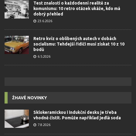
Test znalostí o každodenní realitě za
komunismu: 10 retro otázek ukáže, kdo má
dobrý přehled
23.6.2026
Retro kvíz o oblíbených autech v dobách
socialismu: Tehdejší řidiči musí získat 10 z 10
bodů
6.5.2026
ŽHAVÉ NOVINKY
Sklokeramickou i indukční desku je třeba
vhodně čistit. Pomůže například jedlá soda
7.8.2026