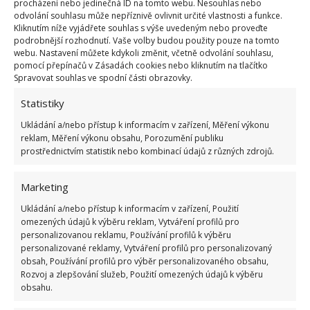
procházení nebo jedinečná ID na tomto webu. Nesouhlas nebo
odvolání souhlasu může nepříznivě ovlivnit určité vlastnosti a funkce.
Kliknutím níže vyjádřete souhlas s výše uvedeným nebo proveďte
podrobnější rozhodnutí. Vaše volby budou použity pouze na tomto
webu. Nastavení můžete kdykoli změnit, včetně odvolání souhlasu,
Fotografie: Pixabay
pomocí přepínačů v Zásadách cookies nebo kliknutím na tlačítko
Spravovat souhlas ve spodní části obrazovky.
Přestože vám rozřezávání jednotlivých kousků
Statistiky
zabere trochu času, ve výsledku tím mnohem více
získáte. Úklid kuchyně a udržování čistoty v ní pro
Ukládání a/nebo přístup k informacím v zařízení, Měření výkonu
reklam, Měření výkonu obsahu, Porozumění publiku
vás bude mnohem jednodušší a příjemnější činností.
prostřednictvím statistik nebo kombinací údajů z různých zdrojů.
Vyzkoušejte tento jednoduchý trik také.
Marketing
Zdroj:
Domek i Ogrodek
Ukládání a/nebo přístup k informacím v zařízení, Použití
omezených údajů k výběru reklam, Vytváření profilů pro
personalizovanou reklamu, Používání profilů k výběru
personalizované reklamy, Vytváření profilů pro personalizovaný
obsah, Používání profilů pro výběr personalizovaného obsahu,
Rozvoj a zlepšování služeb, Použití omezených údajů k výběru
obsahu.