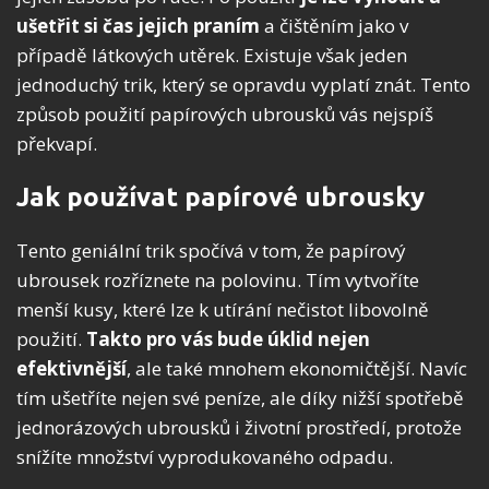
ušetřit si čas jejich praním
a čištěním jako v
případě látkových utěrek. Existuje však jeden
jednoduchý trik, který se opravdu vyplatí znát. Tento
způsob použití papírových ubrousků vás nejspíš
překvapí.
Jak používat papírové ubrousky
Tento geniální trik spočívá v tom, že papírový
ubrousek rozříznete na polovinu. Tím vytvoříte
menší kusy, které lze k utírání nečistot libovolně
použití.
Takto pro vás bude úklid nejen
efektivnější
, ale také mnohem ekonomičtější. Navíc
tím ušetříte nejen své peníze, ale díky nižší spotřebě
jednorázových ubrousků i životní prostředí, protože
snížíte množství vyprodukovaného odpadu.