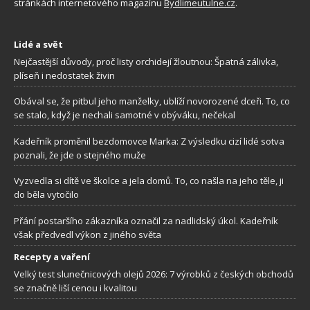
stránkách internetového magazínu
Bydlimeutulne.cz
.
Lidé a svět
Nejčastější důvody, proč listy orchidejí žloutnou: Špatná zálivka,
plíseň i nedostatek živin
Obával se, že pitbul jeho manželky, ublíží novorozené dceři. To, co
se stalo, když je nechali samotné v obýváku, nečekal
Kadeřník proměnil bezdomovce Marka: Z výsledku cizí lidé sotva
poznali, že jde o stejného muže
Vyzvedla si dítě ve školce a jela domů. To, co našla na jeho těle, ji
do běla vytočilo
Přání postaršího zákazníka označil za nadlidský úkol. Kadeřník
však předvedl výkon z jiného světa
Recepty a vaření
Velký test slunečnicových olejů 2026: 7 výrobků z českých obchodů
se značně liší cenou i kvalitou