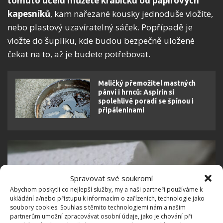
tomuto účelu můžete krabičku od papírových
kapesníků
, kam nařezané kousky jednoduše vložíte,
nebo plastový uzavíratelný sáček. Popřípadě je
vložte do šuplíku, kde budou bezpečně uložené
čekat na to, až je budete potřebovat.
Maličký přemožitel mastných
pánví i hrnců: Aspirin si
spolehlivě poradí se špínou i
připáleninami
Spravovat své soukromí
Abychom poskytli co nejlepší služby, my a naši partneři používáme k
ukládání a/nebo přístupu k informacím o zařízeních, technologie jako
soubory cookies. Souhlas s těmito technologiemi nám a našim
partnerům umožní zpracovávat osobní údaje, jako je chování při