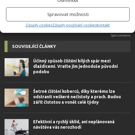
Odmítnout
Spravovat možnosti
Zásady cookies
Zásady používání cookies
Kontakt
SOUVISEJÍCÍ ČLÁNKY
Účinný způsob čištění bílých spár mezi
dlaždicemi. Vraťte jim jednoduše původní
podobu
Šetrné čištění koberců, díky kterému lze
odstranit veškeré nečistoty a prach. Budou
zářit čistotou a vonět celé týdny
Efektivní a rychlý úklid, ani neplánovaná
návštěva vás nerozhodí