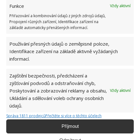
Funkce
Vždy aktivní
Přiřazování a kombinování údajů z jiných zdrojů údajů,
Propojení různých zařízení, Identifikace zařízení na
základě automaticky přenášených informací.
Používání přesných údajů o zeměpisné poloze,
Identifikace zařízení na základě aktivně vyžádaných
informací.
Zajištění bezpečnosti, předcházení a
PAPÍROVÉ UTĚRKY
ÚKLID
zjišťování podvodů a odstraňování chyb,
Poskytování a zobrazování reklamy a obsahu,
Vždy aktivní
Ukládání a sdělování voleb ochrany osobních
údajů.
Jiří Kolář
Správa 1811 prodejců
Přečtěte si více o těchto účelech
Absolvent České zemědělské
univerzity, který je již od malička
Příjmout
velkým kutilem. V podstatě vše, co je
možné najít v j...
[Více o autorovi]