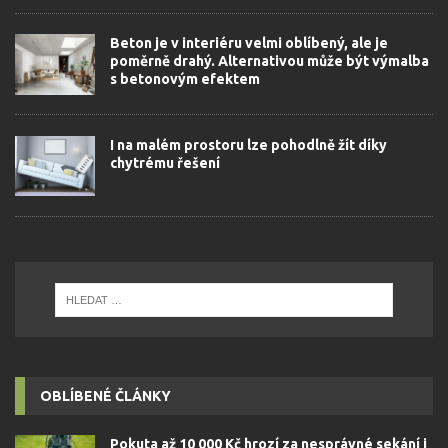
Beton je v interiéru velmi oblíbený, ale je
poměrně drahý. Alternativou může být výmalba
s betonovým efektem
I na malém prostoru lze pohodlně žít díky
chytrému řešení
OBLÍBENÉ ČLÁNKY
Pokuta až 10 000 Kč hrozí za nesprávné sekání i