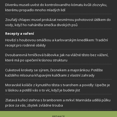
Dívenku museli uvést do kontrolovaného kómatu kvůli zlozvyku,
kterému propadlo mnoho mladých lidí
Zoufalý chlapec musel prokázat nesmírnou pohotovost útěkem do
vody, když ho naháněla smečka divokých psů
Recepty a vaření
Hovězí s houbovou omáčkou a karlovarským knedlíkem: Tradiční
recept pro rodinné obědy
Dvoubarevná hrníčková bábovka: Jak na vláčné těsto bez vážení,
které má po upečení krásnou strukturu
Cuketové krokety se sýrem, česnekem a majoránkou: Potěšte
každého mlsouna křupavými kuličkami z vlastní zahrady
Moravské koláče z kynutého těsta s tvarohem a povidly: Upečte je
s láskou a potěší vás o to víc, když je budete jíst
Zlatavá kuřecí stehna s bramborem a mrkví: Marináda udělá půlku
práce za vás, zbytek zvládne trouba
REDAKCE