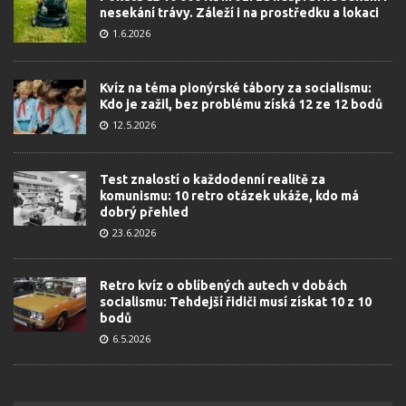
nesekání trávy. Záleží i na prostředku a lokaci
1.6.2026
Kvíz na téma pionýrské tábory za socialismu:
Kdo je zažil, bez problému získá 12 ze 12 bodů
12.5.2026
Test znalostí o každodenní realitě za
komunismu: 10 retro otázek ukáže, kdo má
dobrý přehled
23.6.2026
Retro kvíz o oblíbených autech v dobách
socialismu: Tehdejší řidiči musí získat 10 z 10
bodů
6.5.2026