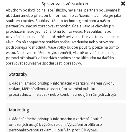
Spravovat své soukromí
Abychom poskytli co nejlepší služby, my a naši partneři používáme k
ukládání a/nebo přístupu k informacím o zařízeních, technologie jako
soubory cookies. Souhlas s těmito technologiemi nám a našim
partnerům umožní zpracovávat osobní údaje, jako je chování při
procházení nebo jedinečná ID na tomto webu. Nesouhlas nebo
Fotografie: Pixabay
odvolání souhlasu může nepříznivě ovlivnit určité vlastnosti a funkce.
Kliknutím níže vyjádřete souhlas s výše uvedeným nebo proveďte
Dopřejte si terapii světlem
podrobnější rozhodnutí. Vaše volby budou použity pouze na tomto
webu. Nastavení můžete kdykoli změnit, včetně odvolání souhlasu,
pomocí přepínačů v Zásadách cookies nebo kliknutím na tlačítko
Zejména v zimních měsících, kdy je světla i venku
Spravovat souhlas ve spodní části obrazovky.
podstatně méně a dny jsou mnohem kratší, tělu
Statistiky
chybí energie. K dostání jsou speciální světelné
Ukládání a/nebo přístup k informacím v zařízení, Měření výkonu
lampy, které vám pomohou tento světelný deficit
reklam, Měření výkonu obsahu, Porozumění publiku
vyrovnat.
Stačí speciální lampu používat 20 minut
prostřednictvím statistik nebo kombinací údajů z různých zdrojů.
denně
a pocítíte pozitivní účinky na svém těle.
Můžete si u toho číst, relaxovat nebo cvičit. Vaše tělo
Marketing
se bude cítit, jako byste byli na sluníčku, ale bez
Ukládání a/nebo přístup k informacím v zařízení, Použití
škodlivých UV paprsků.
omezených údajů k výběru reklam, Vytváření profilů pro
personalizovanou reklamu, Používání profilů k výběru