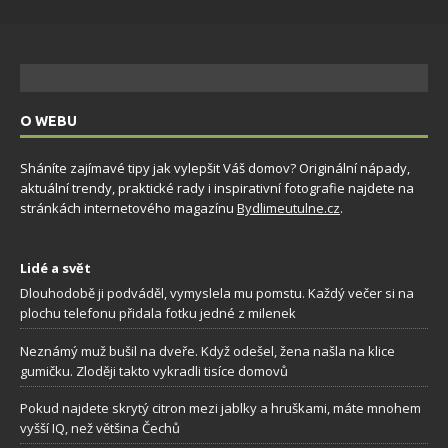
O WEBU
Sháníte zajímavé tipy jak vylepšit Váš domov? Originální nápady,
aktuální trendy, praktické rady i inspirativní fotografie najdete na
stránkách internetového magazínu
Bydlimeutulne.cz
.
Lidé a svět
Dlouhodobě ji podváděl, vymyslela mu pomstu. Každý večer si na
plochu telefonu přidala fotku jedné z milenek
Neznámý muž bušil na dveře. Když odešel, žena našla na klice
gumičku. Zloději takto vykradli tisíce domovů
Pokud najdete skrytý citron mezi jablky a hruškami, máte mnohem
vyšší IQ, než většina Čechů