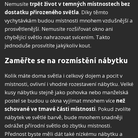
Nemusíte
trpět život v temných místnostech bez
dostatku přirozeného světla
. Díky těmto
vychytávkám budou místnosti mnohem vzdušnější a
prosvětlenější. Nemusíte rozšiřovat okno ani
chybějící světlo nahrazovat svícením. Takto
jednoduše prosvítíte jakýkoliv kout.
Zaměřte se na rozmístění nábytku
Kolik máte doma světla i celkový dojem a pocit v
místnosti, ovlivní i vhodné rozestavení nábytku. Velké
kusy nábytku stejně jako pohovka nebo manželská
postel se budou u okna vyjímat mnohem více
než
schované ve tmavé části místnosti
. Pokud zvolíte
nábytek ve světlé barvě, bude mnohem snadněji
odrážet přírodní světlo do zbytku místnosti.
Přednost byste měli dát také nízkému nábytku a