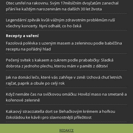
Otec umřel na rakovinu. Svým 17měsíčním dvojčatům zanechal
přání ke každým narozeninám na dalších 30 let života
Legendární zpěvák kvůli vážným zdravotním problémům ruší
všechny koncerty. Nyní odhalil, co ho čeká
Recepty a vaření
Fazolová polévka s uzeným masem a zeleninou podle babiččina
receptu na pořádný hlad
Pečený svítek s kakaem a cukrem podle prababičky: Sladká
dobrota z jednoho plechu, kterou mám v paměti z dětství
Jak na domácí lečo, které vás zahřeje v zimě: Uchová chuť letních
rajčat, paprik a cibule po celý rok
Když nemáte čas na svíčkovou omáčku: Hovězí maso na smetaně a
kořenové zelenině
Kakaový stracciatella dort se šlehačkovým krémem a hořkou
čokoládou ke kávě i pro slavnostnější příležitost
REDAKCE