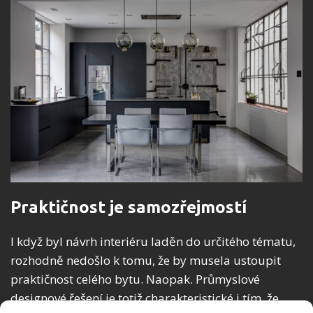
Praktičnost je samozřejmostí
I když byl návrh interiéru laděn do určitého tématu,
rozhodně nedošlo k tomu, že by musela ustoupit
praktičnost celého bytu. Naopak. Průmyslové
designové řešení je totiž charakteristické i tím, že