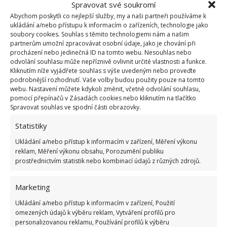
klade důraz na maximální praktičnost, a tedy i
Spravovat své soukromí
plnou využitelnost daného bytu. Ten tak není jenom
Abychom poskytli co nejlepší služby, my a naši partneři používáme k
ukládání a/nebo přístupu k informacím o zařízeních, technologie jako
místem na ozdobu a chlubení, ale je skutečným
soubory cookies. Souhlas s těmito technologiemi nám a našim
interiérem pro plnohodnotný život.
partnerům umožní zpracovávat osobní údaje, jako je chování při
procházení nebo jedinečná ID na tomto webu. Nesouhlas nebo
odvolání souhlasu může nepříznivě ovlivnit určité vlastnosti a funkce.
Kliknutím níže vyjádřete souhlas s výše uvedeným nebo proveďte
podrobnější rozhodnutí. Vaše volby budou použity pouze na tomto
webu. Nastavení můžete kdykoli změnit, včetně odvolání souhlasu,
pomocí přepínačů v Zásadách cookies nebo kliknutím na tlačítko
Spravovat souhlas ve spodní části obrazovky.
Statistiky
Ukládání a/nebo přístup k informacím v zařízení, Měření výkonu
reklam, Měření výkonu obsahu, Porozumění publiku
prostřednictvím statistik nebo kombinací údajů z různých zdrojů.
Marketing
Ukládání a/nebo přístup k informacím v zařízení, Použití
omezených údajů k výběru reklam, Vytváření profilů pro
Nádherných 123 metrů čtverečných
personalizovanou reklamu, Používání profilů k výběru