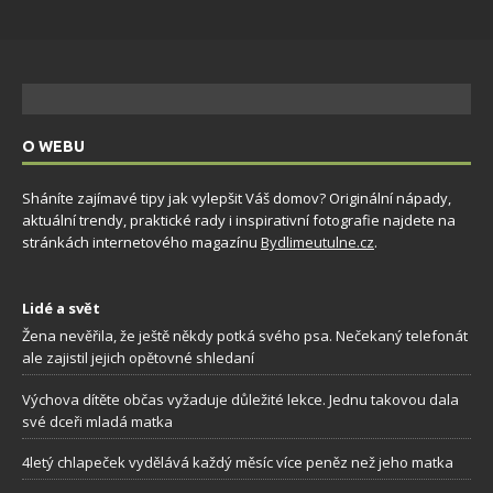
O WEBU
Sháníte zajímavé tipy jak vylepšit Váš domov? Originální nápady,
aktuální trendy, praktické rady i inspirativní fotografie najdete na
stránkách internetového magazínu
Bydlimeutulne.cz
.
Lidé a svět
Žena nevěřila, že ještě někdy potká svého psa. Nečekaný telefonát
ale zajistil jejich opětovné shledaní
Výchova dítěte občas vyžaduje důležité lekce. Jednu takovou dala
své dceři mladá matka
4letý chlapeček vydělává každý měsíc více peněz než jeho matka