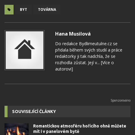
BYT
TOVÁRNA
Hana Musilová
Do redakce Bydlimeutulne.cz se
přidala během svých studií a práce
redaktorky ji tak nadchla, že se
rozhodla zůstat. Její v...
[Více o
autorovi]
SOUVISEJÍCÍ ČLÁNKY
Romantickou atmosféru hořícího ohně můžete
mít i v panelovém bytě