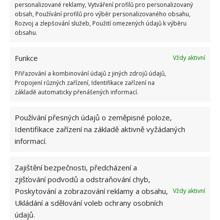
personalizované reklamy, Vytváření profilů pro personalizovaný
obsah, Používání profilů pro výběr personalizovaného obsahu,
Stačí se podívat dovnitř a dojde vám, že bydlet na
Rozvoj a zlepšování služeb, Použití omezených údajů k výběru
místě staré továrny má své kouzlo. I díky tomu, že lze
obsahu.
bydlet na celých 123 metrech čtverečných, které
nabízí tento byt. Díky tomu je členěn na několik
Funkce
Vždy aktivní
segmentů, kde nechybí místo na práci, místo na
Přiřazování a kombinování údajů z jiných zdrojů údajů,
odpočinek, místo na setkání, ale i prostor kde má
Propojení různých zařízení, Identifikace zařízení na
základě automaticky přenášených informací.
každý své potřebné soukromí.
Používání přesných údajů o zeměpisné poloze,
Identifikace zařízení na základě aktivně vyžádaných
informací.
Zajištění bezpečnosti, předcházení a
zjišťování podvodů a odstraňování chyb,
Poskytování a zobrazování reklamy a obsahu,
Vždy aktivní
Ukládání a sdělování voleb ochrany osobních
údajů.