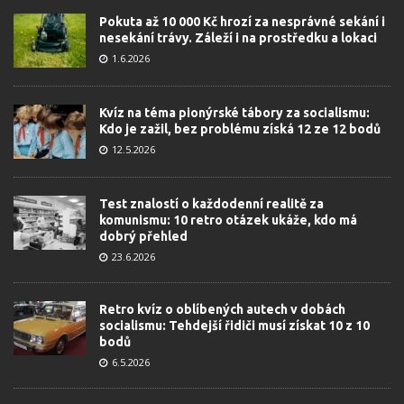
Pokuta až 10 000 Kč hrozí za nesprávné sekání i
nesekání trávy. Záleží i na prostředku a lokaci
1.6.2026
Kvíz na téma pionýrské tábory za socialismu:
Kdo je zažil, bez problému získá 12 ze 12 bodů
12.5.2026
Test znalostí o každodenní realitě za
komunismu: 10 retro otázek ukáže, kdo má
dobrý přehled
23.6.2026
Retro kvíz o oblíbených autech v dobách
socialismu: Tehdejší řidiči musí získat 10 z 10
bodů
6.5.2026